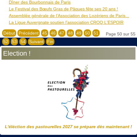
Dîner des Bourbonnais de Paris
Le Festival des Bœufs Gras de Pâques fête ses 20 ans !
Assemblée générale de l’Association des Lozériens de Paris...
La Ligue Auvergnate soutien l'association CROQ L'ESPOIR
Début
Précédent
45
46
47
48
49
50
51
Page 50 sur 55
52
53
54
Suivant
Fin
Election !
L'éléction des pastourelles 2027 se prépare dès maintenant !