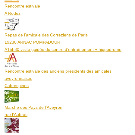
Rencontre estivale
A Rodez
23
Aoû
Repas de l'amicale des Corréziens de Paris
19230 ARNAC POMPADOUR
A15h30 visite guidée du centre d’entraînement + hippodrome
25
Aoû
Rencontre estivale des anciens présidents des amicales
aveyronnaises
Cabrespines
09
Oct
Marché des Pays de l’Aveyron
rue l'Aubrac
21
Nov