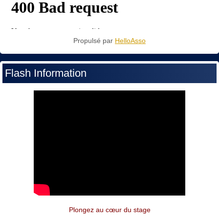
Propulsé par
HelloAsso
Flash Information
Plongez au cœur du stage