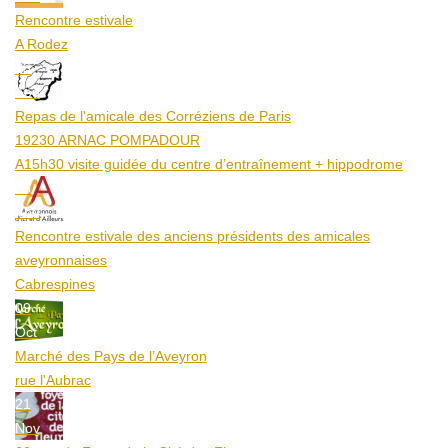
Rencontre estivale
A Rodez
23
Aoû
Repas de l'amicale des Corréziens de Paris
19230 ARNAC POMPADOUR
A15h30 visite guidée du centre d’entraînement + hippodrome
25
Aoû
Rencontre estivale des anciens présidents des amicales
aveyronnaises
Cabrespines
09
Oct
Marché des Pays de l’Aveyron
rue l'Aubrac
21
Nov