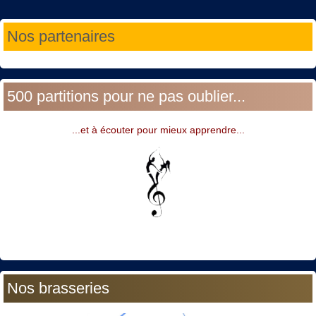
Année
Mois
Année
Mois
Nos partenaires
précédente
précédent
suivante
suivant
500 partitions pour ne pas oublier...
...et à écouter pour mieux apprendre...
Nos brasseries