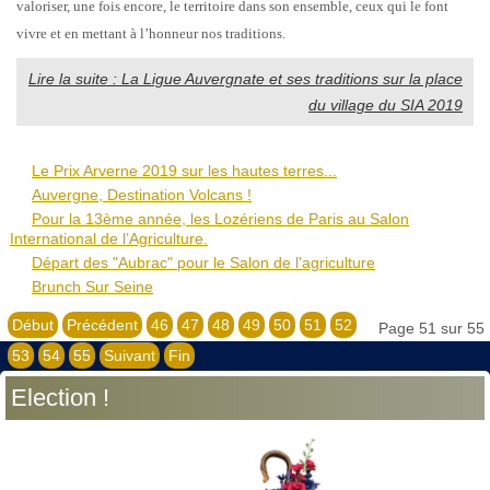
valoriser, une fois encore, le territoire dans son ensemble, ceux qui le font
vivre et en mettant à l’honneur nos traditions.
Lire la suite : La Ligue Auvergnate et ses traditions sur la place
du village du SIA 2019
Le Prix Arverne 2019 sur les hautes terres...
Auvergne, Destination Volcans !
Pour la 13ème année, les Lozériens de Paris au Salon
International de l’Agriculture.
Départ des "Aubrac" pour le Salon de l'agriculture
Brunch Sur Seine
Début
Précédent
46
47
48
49
50
51
52
Page 51 sur 55
53
54
55
Suivant
Fin
Election !