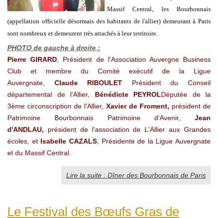
Massif Central, les Bourbonnais
(appellation officielle désormais des habitants de l'allier) demeurant à Paris
sont nombreux et demeurent très attachés à leur territoire.
PHOTO de gauche à droite :
Pierre GIRARD
, Président de l'Association Auvergne Business
Club et membre du Comité exécutif de la Ligue
Auvergnate,
Claude RIBOULET
Président du Conseil
départemental de l'Allier,
Bénédicte PEYROL
Députée de la
3ème circonscription de l'Allier,
Xavier de Froment
,
président de
Patrimoine Bourbonnais
Patrimoine d'Avenir,
Jean
d'ANDLAU,
président de l'association de L'Allier aux Grandes
écoles, et
Isabelle CAZALS
, Présidente de la Ligue Auvergnate
et du Massif Central.
Lire la suite : Dîner des Bourbonnais de Paris
Le Festival des Bœufs Gras de