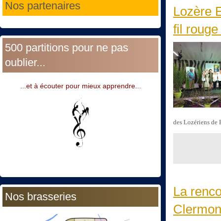
Nos partenaires
Lozère E
fil rouge
500 partitions pour ne pas
oublier...
...et à écouter pour mieux apprendre...
des Lozériens de 
La renco
Nos brasseries
Clermont