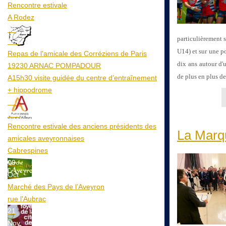
Rencontre estivale
A Rodez
23
particulièrement 
Aoû
U14) et sur une p
Repas de l'amicale des Corréziens de Paris
dix ans autour d'u
19230 ARNAC POMPADOUR
de plus en plus de
A15h30 visite guidée du centre d’entraînement
+ hippodrome
25
Aoû
Rencontre estivale des anciens présidents des
La Marq
amicales aveyronnaises
Cabrespines
09
Oct
Marché des Pays de l’Aveyron
rue l'Aubrac
21
Nov