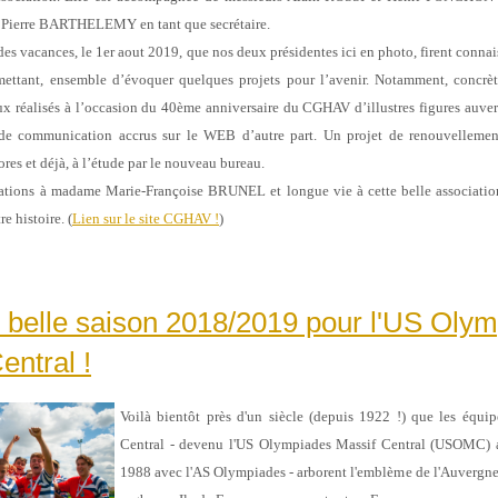
n Pierre BARTHELEMY en tant que secrétaire.
 des vacances, le 1er aout 2019, que nos deux présidentes ici en photo, firent
connai
rmettant, ensemble d’évoquer quelques projets pour
l’avenir. Notamment, concrè
x réalisés à l’occasion du
40ème anniversaire du CGHAV d’illustres figures auver
 de
communication accrus sur le WEB d’autre part. Un projet de renouvellement
res et déjà, à l’étude par le nouveau bureau.
itations à madame Marie-Françoise BRUNEL et longue vie à cette belle
associatio
e histoire. (
Lien sur le site CGHAV !
)
 belle saison 2018/2019 pour l'US Oly
entral !
Voilà bientôt près d'un siècle (depuis 1922 !) que les équi
Central - devenu l'US Olympiades Massif Central (USOMC) a
1988 avec l'AS Olympiades - arborent l'emblème de l'Auvergne s