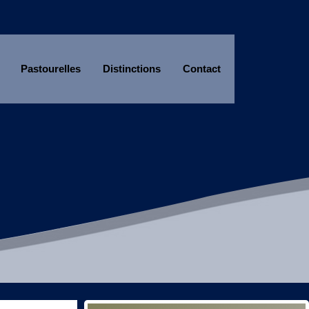
Pastourelles
Distinctions
Contact
Année
Mois
Année
Mois