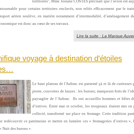
territoires", Mme Josiane COSTES précisait que l’avion est a
ntournable pour certains territoires enclavés, non reliés efficacement par le trai
nsport aérien soulève, en matière notamment d’intermodalité, d’aménagement des
onomique est donc au cœur de ses travaux.
Lire la suite : La Marque Auv
fique voyage à destination d'étoiles
ues…
Le haut plateau de l'Aubrac est parsemé çà et là de curieuses 
pierre, couvertes de lauzes : les burons; marqueurs forts de l’ide
paysagère de l’Aubrac. Ils ont accueillis hommes et bêtes d
d’estives. Entre mai et octobre, les troupeaux étaient mis en p
collecté, transformé sur place en fromage. Cette tradition pas
ur redécouvrir ce patrimoine et mettre en lumière ces « fromageries d’estives », 
 « Nuit des burons ».