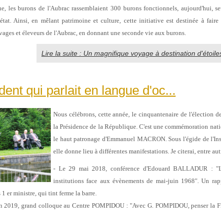
ue, les burons de l'Aubrac rassemblaient 300 burons fonctionnels, aujourd'hui, 
état. Ainsi, en mêlant patrimoine et culture, cette initiative est destinée à faire 
ges et éleveurs de l'Aubrac, en donnant une seconde vie aux burons.
Lire la suite : Un magnifique voyage à destination d'étoi
dent qui parlait en langue d'oc...
Nous célébrons, cette année, le cinquantenaire de l'électio
la Présidence
de la République. C'est une commémoration nati
le haut patronage d'Emmanuel
MACRON. Sous l'égide de l'In
elle donne lieu à différentes manifestations. Je
citerai, entre aut
- Le 29 mai 2018, conférence d'Edouard BALLADUR : "L
institutions face aux
évènements de mai-juin 1968". Un rap
 er ministre, qui tint ferme
la barre.
uin 2019, grand colloque au Centre POMPIDOU : "Avec G. POMPIDOU, penser la
F