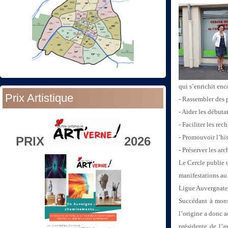
qui s’enrichit
enco
Prix Artistique
- Rassembler des 
- Aider les débuta
- Faciliter les rec
- Promouvoir l’his
PRIX
2026
- Préserver les ar
Le Cercle publie
manifestations au
Ligue Auvergnate
Succédant à mon
l’origine a donc a
présidente de l’