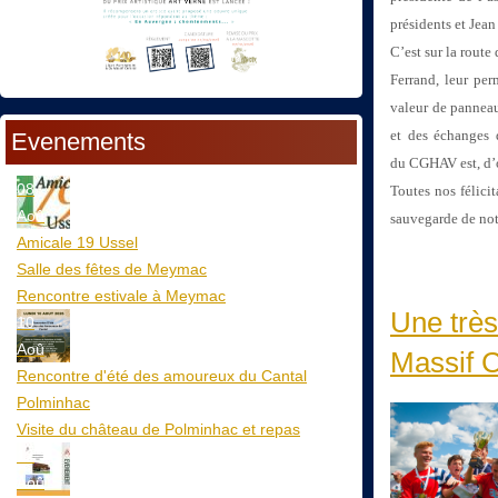
présidents et Jea
C’est sur la route
Ferrand, leur pe
valeur de panneau
et des échanges
Evenements
du
CGHAV est, d’o
08
Toutes nos félic
Aoû
sauvegarde de notr
Amicale 19 Ussel
Salle des fêtes de Meymac
Rencontre estivale à Meymac
Une très
10
Aoû
Massif C
Rencontre d'été des amoureux du Cantal
Polminhac
Visite du château de Polminhac et repas
12
Aoû