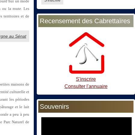
ujourd’hui un mode
n ou la route. Les
 territoires et de
Recensement des Cabrettaïres
ergne au Sénat
S'inscrire
petites maisons de
Consulter l'annuaire
ntité culturelle et
urant les périodes
Souvenirs
âturage et le lait
torale a peu à peu
le Parc Naturel de