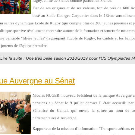
rugby, en Ile de France comme partout en France.
Fier de ses origines et de ses valeurs, fort de près de 600 l
basé au Stade Georges Carpentier dans le 13ème arrondisseme
sur sa très dynamique Ecole de Rugby (qui compte plus de 200 jeunes joueuses et 
olitique sportive résolument construite autour de la formation et structurée notamm
ne véritable "filière jeunes" (regroupant l'Ecole de Rugby, les Cadets et les Junior
 joueurs de l'équipe première.
Lire la suite : Une très belle saison 2018/2019 pour l'US Olympiades Ma
ue Auvergne au Sénat
Nicolas NUGER, nouveau Président de la marque Auvergne a 
parisiens au Sénat le 9 juillet dernier. Il était accueilli p
Sénatrice du Cantal, qui ouvrit la soirée au nom de to
parlementaires d’Auvergne.
Rapporteur de la mission d’information "Transports aériens 