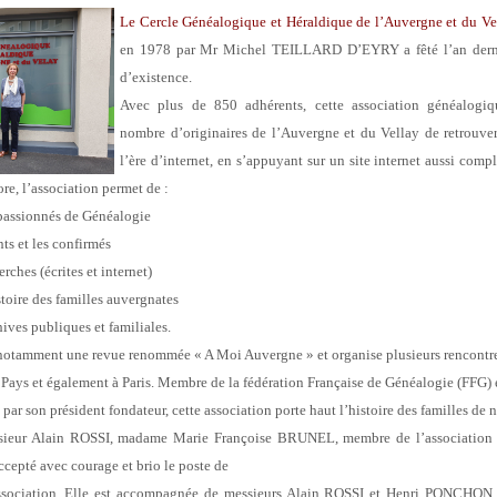
Le Cercle Généalogique et Héraldique de l’Auvergne et du 
en 1978 par Mr
Michel TEILLARD D’EYRY a fêté l’an derni
d’existence.
Avec plus de 850 adhérents, cette association généalogi
nombre d’originaires
de l’Auvergne et du Vellay de retrouver
l’ère d’internet, en s’appuyant sur un site internet aussi comp
re, l’association permet de :
passionnés de Généalogie
nts et les confirmés
herches (écrites et internet)
toire des familles auvergnates
chives publiques et familiales.
 notamment une revue renommée « A Moi Auvergne » et organise plusieurs
rencontre
 Pays et également à Paris.
Membre de la fédération Française de Généalogie (FFG) et
 par
son président fondateur, cette association porte haut l’histoire des familles de 
sieur Alain ROSSI, madame Marie Françoise BRUNEL, membre de
l’associatio
ccepté avec courage et brio le poste de
association. Elle est accompagnée de messieurs Alain ROSSI et Henri
PONCHON en