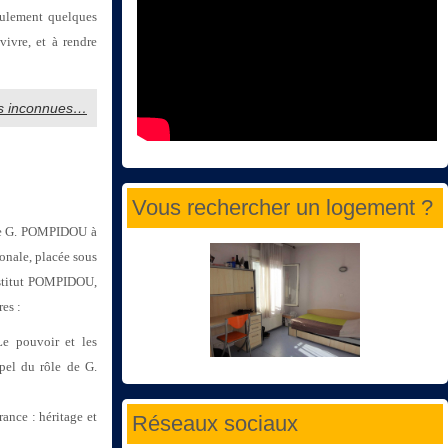
seulement quelques
vivre, et à rendre
les inconnues…
Vous rechercher un logement ?
n de G. POMPIDOU à
onale, placée sous
stitut POMPIDOU,
res :
e pouvoir et les
pel du rôle de G.
rance : héritage et
Réseaux sociaux