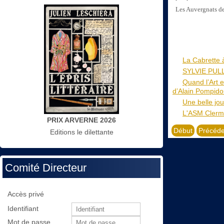
Les Auvergnats de
La Cabrette 
SYLVIE PULLE
Quand l’Art 
d’Alain Pompido
Une belle jou
L'ASM Clermo
PRIX ARVERNE 2026
Début
Précéde
Editions le dilettante
Comité Directeur
Accès privé
Identifiant
Mot de passe