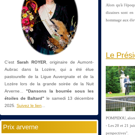
Alors qu'à l'époq
dizaines sont en 
hommage aux éleva
Le Prési
C’est
Sarah ROYER
, originaire de Aumont-
Aubrac dans la Lozère, qui a été élue
pastourelle de la Ligue Auvergnate et de la
Lozère lors de la grande soirée de la Nuit
Arverne...
"Dansons la bourrée sous les
étoiles de Baltard"
le
samedi 13 décembre
2025.
Suivez le lien
...
POMPIDOU, alors 1
Prix arverne
- Les 20 et 21 j
perspectives".