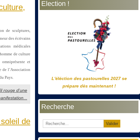
Election !
précédente
précédent
suivante
suivant
culture,
on de sculptures,
nneur des écrivains
ations médicales
« homme de culture
 omniprésente et
e de l’Association
du Pays.
L'éléction des pastourelles 2027 se
prépare dès maintenant !
fil rouge d’une
anifestation...
Recherche
soleil de
Valider