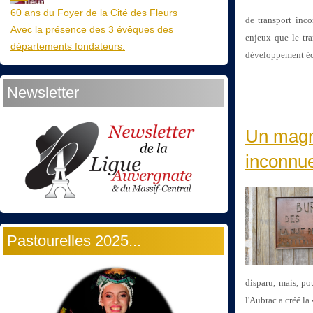
60 ans du Foyer de la Cité des Fleurs
de transport inco
Avec la présence des 3 évêques des
enjeux que le tra
départements fondateurs.
développement éc
Newsletter
Un magni
inconn
Pastourelles 2025...
disparu, mais, po
l'Aubrac a créé la