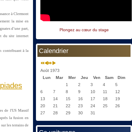
ssance à Clermont
tement la mise en
gnates d’une part,
Plongez au cœur du stage
 du site internet
Calendrier
n contribuant à la
Août 1973
Lun
Mar
Mer
Jeu
Ven
Sam
Dim
mpiades
1
2
3
4
5
6
7
8
9
10
11
12
13
14
15
16
17
18
19
20
21
22
23
24
25
26
pes de l'US Massif
27
28
29
30
31
près la fusion en
ur les terrains de