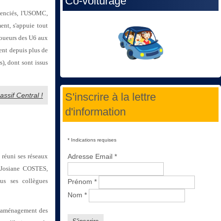
Co-voiturage
icenciés, l'USOMC,
nt, s'appuie tout
joueurs des U6 aux
ent depuis plus de
s), dont sont issus
S'inscrire à la lettre
ssif Central !
d'information
*
Indications requises
réuni ses réseaux
Adresse Email
*
ar Josiane COSTES,
us ses collègues
Prénom
*
Nom
*
et aménagement des