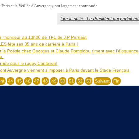
 Paris et la Veillée d'Auvergne y ont largement contribué :
Lire la suite : Le Président qui parlait en
à l’honneur au 13h00 de TF1 de J.P Pernaut
S fête ses 35 ans de carrière à Paris !
et la Poésie chez Georges et Claude Pompidou riment avec l’éloquence
u.
rnée pour le rugby Cantalien!
nt Auvergne viennent s'imposer à Paris devant le Stade Français
nt
44
45
46
47
48
49
50
51
52
53
Suivant
Fin