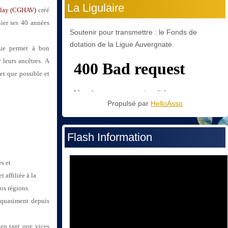
La Ligulaire
Velay (CGHAV)
créé
er ses 40 années
Soutenir pour transmettre : le Fonds de
dotation de la Ligue Auvergnate.
que permet à bon
 leurs ancêtres.
A
let que possible et
Propulsé par
HelloAsso
Flash Information
s et
 affiliée à la
nos régions.
n quasiment depuis
 tant que vices