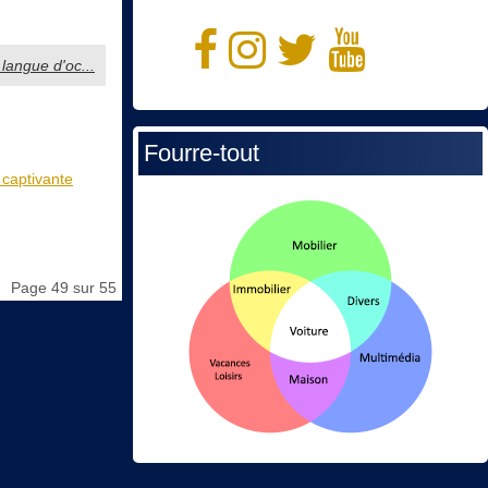
 langue d'oc...
Fourre-tout
 captivante
Page 49 sur 55