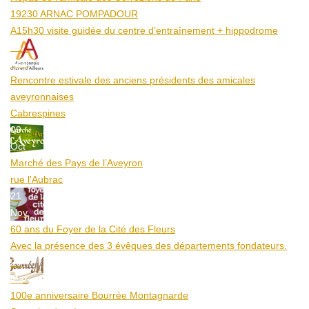
19230 ARNAC POMPADOUR
A15h30 visite guidée du centre d’entraînement + hippodrome
25
Aoû
Rencontre estivale des anciens présidents des amicales
aveyronnaises
Cabrespines
09
Oct
Marché des Pays de l’Aveyron
rue l'Aubrac
21
Nov
60 ans du Foyer de la Cité des Fleurs
Avec la présence des 3 évêques des départements fondateurs.
20
Mar
100e anniversaire Bourrée Montagnarde