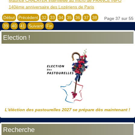
Maurice CHALAYER interviewé au micro de FRANCE ​INFO
140ème anniversaire des Lozériens de Paris
Début
Précédent
32
33
34
35
36
37
38
Page 37 sur 55
39
40
41
Suivant
Fin
Election !
L'éléction des pastourelles 2027 se prépare dès maintenant !
Recherche