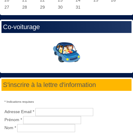
27
28
29
30
31
Co-voiturage
S'inscrire à la lettre d'information
*
Indications requises
Adresse Email
*
Prénom
*
Nom
*