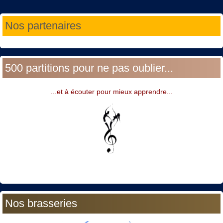
Année
Mois
Année
Mois
Nos partenaires
précédente
précédent
suivante
suivant
500 partitions pour ne pas oublier...
...et à écouter pour mieux apprendre...
Nos brasseries