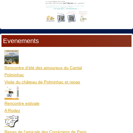
Evenements
10
Aoû
Rencontre d'été des amoureux du Cantal
Polminhac
Visite du château de Polminhac et repas
12
Aoû
Rencontre estivale
A Rodez
23
Aoû
Repas de l'amicale des Corréziens de Paris