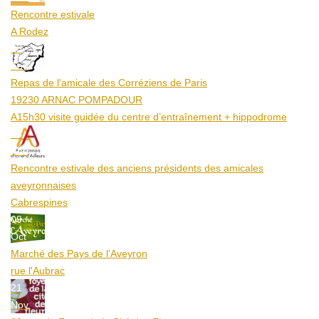
Rencontre estivale
A Rodez
23
Aoû
Repas de l'amicale des Corréziens de Paris
19230 ARNAC POMPADOUR
A15h30 visite guidée du centre d’entraînement + hippodrome
25
Aoû
Rencontre estivale des anciens présidents des amicales
aveyronnaises
Cabrespines
09
Oct
Marché des Pays de l’Aveyron
rue l'Aubrac
21
Nov