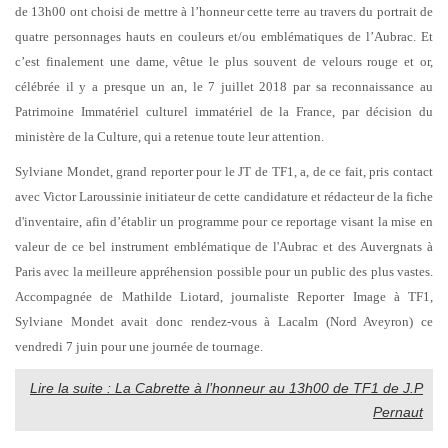
de 13h00 ont choisi de mettre à l’honneur cette terre au travers du portrait de
quatre personnages hauts en couleurs et/ou emblématiques de l’Aubrac. Et
c’est finalement une dame, vêtue le plus souvent de velours rouge et or,
célébrée il y a presque un an, le 7 juillet 2018 par sa reconnaissance au
Patrimoine Immatériel culturel immatériel de la France, par décision du
ministère de la Culture, qui a retenue toute leur attention.
Sylviane Mondet, grand reporter pour le JT de TF1, a, de ce fait, pris contact
avec Victor Laroussinie initiateur de cette candidature et rédacteur de la fiche
d'inventaire, afin d’établir un programme pour ce reportage visant la mise en
valeur de ce bel instrument emblématique de l'Aubrac et des Auvergnats à
Paris avec la meilleure appréhension possible pour un public des plus vastes.
Accompagnée de Mathilde Liotard, journaliste Reporter Image à TF1,
Sylviane Mondet avait donc rendez-vous à Lacalm (Nord Aveyron) ce
vendredi 7 juin pour une journée de tournage.
Lire la suite : La Cabrette à l’honneur au 13h00 de TF1 de J.P
Pernaut