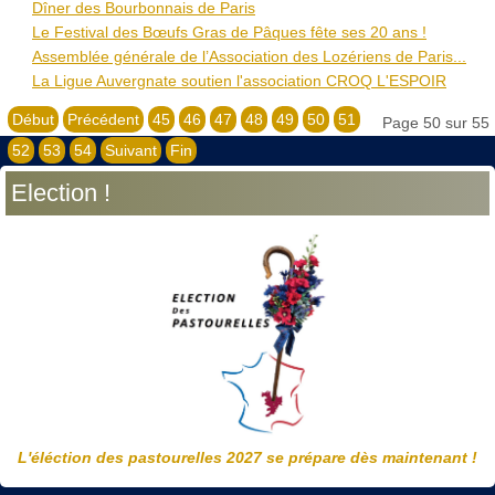
Dîner des Bourbonnais de Paris
Le Festival des Bœufs Gras de Pâques fête ses 20 ans !
Assemblée générale de l’Association des Lozériens de Paris...
La Ligue Auvergnate soutien l'association CROQ L'ESPOIR
Début
Précédent
45
46
47
48
49
50
51
Page 50 sur 55
52
53
54
Suivant
Fin
Election !
L'éléction des pastourelles 2027 se prépare dès maintenant !