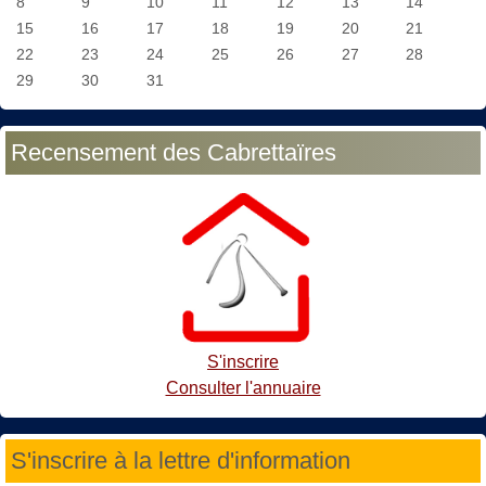
8
9
10
11
12
13
14
15
16
17
18
19
20
21
22
23
24
25
26
27
28
29
30
31
Recensement des Cabrettaïres
S'inscrire
Consulter l'annuaire
S'inscrire à la lettre d'information