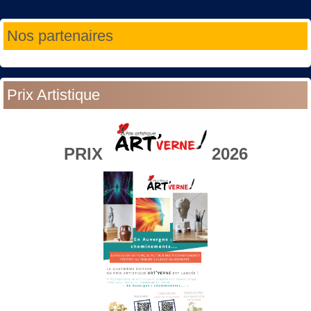
Année
Mois
Année
Mois
Nos partenaires
précédente
précédent
suivante
suivant
Prix Artistique
PRIX
2026