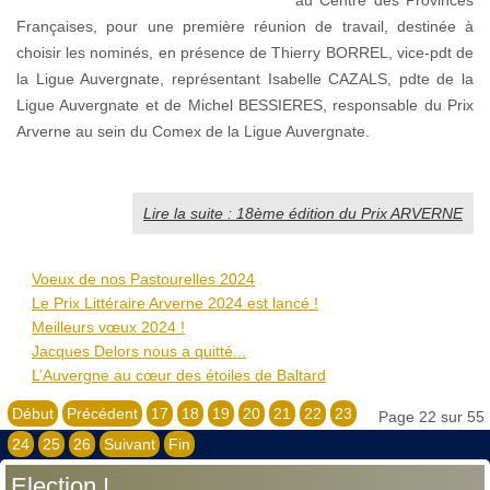
au Centre des Provinces
Françaises, pour une première réunion de travail, destinée à
choisir les nominés, en présence de Thierry BORREL, vice-pdt de
la Ligue Auvergnate, représentant Isabelle CAZALS, pdte de la
Ligue Auvergnate et de Michel BESSIERES, responsable du Prix
Arverne au sein du Comex de la Ligue Auvergnate.
Lire la suite : 18ème édition du Prix ARVERNE
Voeux de nos Pastourelles 2024
Le Prix Littéraire Arverne 2024 est lancé !
Meilleurs vœux 2024 !
Jacques Delors nous a quitté...
L’Auvergne au cœur des étoiles de Baltard
Début
Précédent
17
18
19
20
21
22
23
Page 22 sur 55
24
25
26
Suivant
Fin
Election !