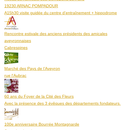
19230 ARNAC POMPADOUR
A15h30 visite guidée du centre d’entraînement + hippodrome
25
Aoû
Rencontre estivale des anciens présidents des amicales
aveyronnaises
Cabrespines
09
Oct
Marché des Pays de l’Aveyron
rue l'Aubrac
21
Nov
60 ans du Foyer de la Cité des Fleurs
Avec la présence des 3 évêques des départements fondateurs.
20
Mar
100e anniversaire Bourrée Montagnarde