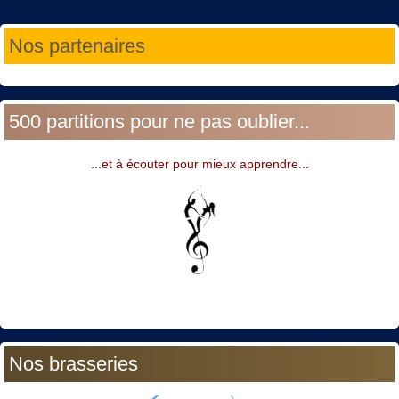
Année
Mois
Année
Mois
Nos partenaires
précédente
précédent
suivante
suivant
500 partitions pour ne pas oublier...
...et à écouter pour mieux apprendre...
Nos brasseries