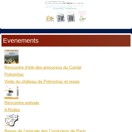
Evenements
10
Aoû
Rencontre d'été des amoureux du Cantal
Polminhac
Visite du château de Polminhac et repas
12
Aoû
Rencontre estivale
A Rodez
23
Aoû
Repas de l'amicale des Corréziens de Paris