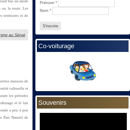
ujourd’hui un mode
Prénom
*
n ou la route. Les
Nom
*
 territoires et de
ergne au Sénat
Co-voiturage
petites maisons de
ntité culturelle et
urant les périodes
Souvenirs
âturage et le lait
torale a peu à peu
le Parc Naturel de