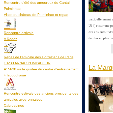
Rencontre d'été des amoureux du Cantal
Polminhac
Visite du château de Polminhac et repas
particulièrement 
12
U14) et sur une p
Aoû
dix ans autour d'u
Rencontre estivale
de plus en plus de
A Rodez
23
Aoû
Repas de l'amicale des Corréziens de Paris
19230 ARNAC POMPADOUR
La Marq
A15h30 visite guidée du centre d’entraînement
+ hippodrome
25
Aoû
Rencontre estivale des anciens présidents des
amicales aveyronnaises
Cabrespines
09