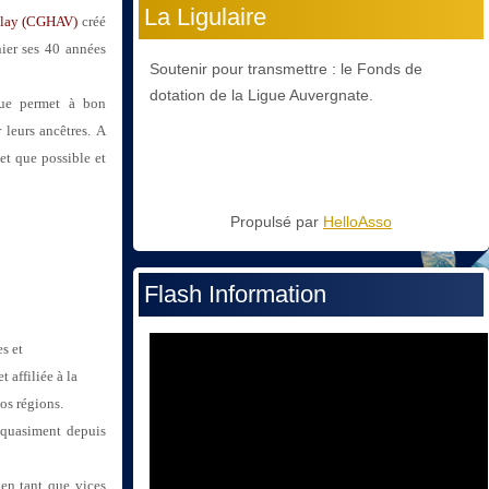
La Ligulaire
Velay (CGHAV)
créé
er ses 40 années
Soutenir pour transmettre : le Fonds de
dotation de la Ligue Auvergnate.
que permet à bon
 leurs ancêtres.
A
let que possible et
Propulsé par
HelloAsso
Flash Information
s et
 affiliée à la
nos régions.
n quasiment depuis
 tant que vices