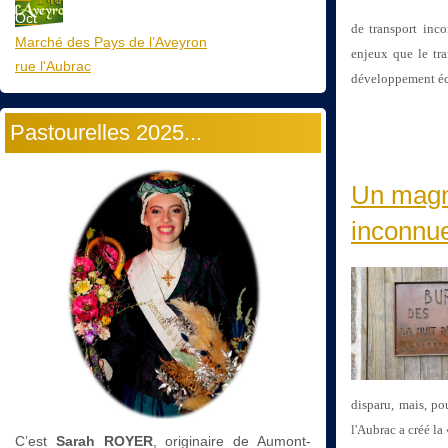
Oct
de transport inco
Marché des Pays de l’Aveyron
enjeux que le tra
rue l'Aubrac
développement éc
Pastourelles 2025...
Un magni
inconn
disparu, mais, po
l'Aubrac a créé la
C’est
Sarah ROYER
, originaire de Aumont-