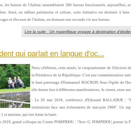
ue, les burons de l'Aubrac rassemblaient 300 burons fonctionnels, aujourd'hui, 
état. Ainsi, en mêlant patrimoine et culture, cette initiative est destinée à faire 
ges et éleveurs de l'Aubrac, en donnant une seconde vie aux burons.
Lire la suite : Un magnifique voyage à destination d'étoi
dent qui parlait en langue d'oc...
Nous célébrons, cette année, le cinquantenaire de l'électio
la Présidence
de la République. C'est une commémoration nati
le haut patronage d'Emmanuel
MACRON. Sous l'égide de l'In
elle donne lieu à différentes manifestations. Je
citerai, entre aut
- Le 29 mai 2018, conférence d'Edouard BALLADUR : "L
institutions face aux
évènements de mai-juin 1968". Un rap
 er ministre, qui tint ferme
la barre.
uin 2019, grand colloque au Centre POMPIDOU : "Avec G. POMPIDOU, penser la
F