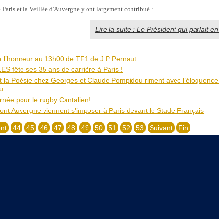
 Paris et la Veillée d'Auvergne y ont largement contribué :
Lire la suite : Le Président qui parlait en
à l’honneur au 13h00 de TF1 de J.P Pernaut
S fête ses 35 ans de carrière à Paris !
et la Poésie chez Georges et Claude Pompidou riment avec l’éloquence
u.
rnée pour le rugby Cantalien!
nt Auvergne viennent s'imposer à Paris devant le Stade Français
nt
44
45
46
47
48
49
50
51
52
53
Suivant
Fin