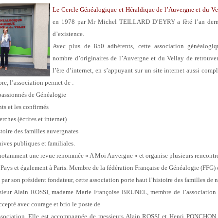
Le Cercle Généalogique et Héraldique de l’Auvergne et du 
en 1978 par Mr
Michel TEILLARD D’EYRY a fêté l’an derni
d’existence.
Avec plus de 850 adhérents, cette association généalogi
nombre d’originaires
de l’Auvergne et du Vellay de retrouver
l’ère d’internet, en s’appuyant sur un site internet aussi comp
re, l’association permet de :
passionnés de Généalogie
nts et les confirmés
herches (écrites et internet)
toire des familles auvergnates
chives publiques et familiales.
 notamment une revue renommée « A Moi Auvergne » et organise plusieurs
rencontre
 Pays et également à Paris.
Membre de la fédération Française de Généalogie (FFG) et
 par
son président fondateur, cette association porte haut l’histoire des familles de 
sieur Alain ROSSI, madame Marie Françoise BRUNEL, membre de
l’associatio
ccepté avec courage et brio le poste de
association. Elle est accompagnée de messieurs Alain ROSSI et Henri
PONCHON en