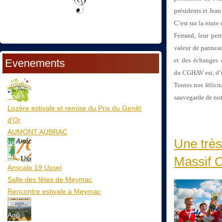
présidents et Jea
C’est sur la route
Ferrand, leur pe
valeur de panneau
et des échanges
Evenements
du
CGHAV est, d’o
06
Toutes nos félic
Aoû
sauvegarde de notr
Lozère estivale et remise du Prix du Genêt
d'Or
AUMONT AUBRAC
Une très
08
Aoû
Massif C
Amicale 19 Ussel
Salle des fêtes de Meymac
Rencontre estivale à Meymac
10
Aoû