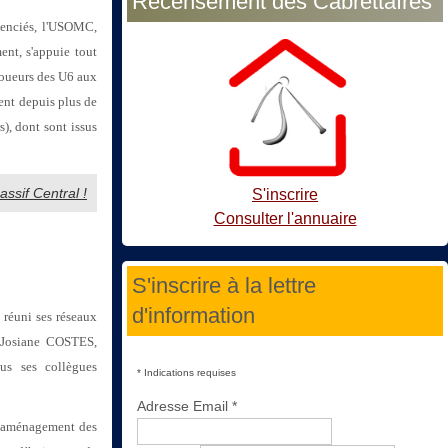
Recensement des Cabrettaïres
icenciés, l'USOMC,
nt, s'appuie tout
joueurs des U6 aux
ent depuis plus de
s), dont sont issus
ssif Central !
S'inscrire
Consulter l'annuaire
S'inscrire à la lettre
d'information
réuni ses réseaux
ar Josiane COSTES,
us ses collègues
*
Indications requises
Adresse Email
*
et aménagement des