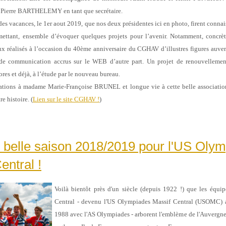
n Pierre BARTHELEMY en tant que secrétaire.
 des vacances, le 1er aout 2019, que nos deux présidentes ici en photo, firent
connai
rmettant, ensemble d’évoquer quelques projets pour
l’avenir. Notamment, concrè
x réalisés à l’occasion du
40ème anniversaire du CGHAV d’illustres figures auver
 de
communication accrus sur le WEB d’autre part. Un projet de renouvellement
res et déjà, à l’étude par le nouveau bureau.
itations à madame Marie-Françoise BRUNEL et longue vie à cette belle
associatio
e histoire. (
Lien sur le site CGHAV !
)
 belle saison 2018/2019 pour l'US Oly
entral !
Voilà bientôt près d'un siècle (depuis 1922 !) que les équi
Central - devenu l'US Olympiades Massif Central (USOMC) a
1988 avec l'AS Olympiades - arborent l'emblème de l'Auvergne s