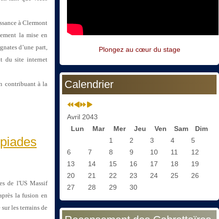
ssance à Clermont
tement la mise en
gnates d’une part,
Plongez au cœur du stage
 du site internet
Calendrier
n contribuant à la
Avril 2043
Lun
Mar
Mer
Jeu
Ven
Sam
Dim
mpiades
1
2
3
4
5
6
7
8
9
10
11
12
13
14
15
16
17
18
19
20
21
22
23
24
25
26
pes de l'US Massif
27
28
29
30
près la fusion en
ur les terrains de