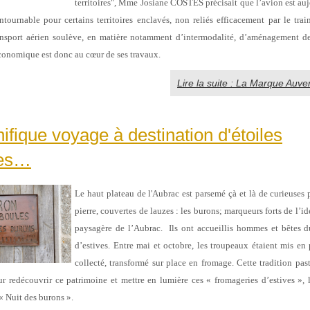
territoires", Mme Josiane COSTES précisait que l’avion est a
ntournable pour certains territoires enclavés, non reliés efficacement par le trai
nsport aérien soulève, en matière notamment d’intermodalité, d’aménagement des
onomique est donc au cœur de ses travaux.
Lire la suite : La Marque Auv
fique voyage à destination d'étoiles
ues…
Le haut plateau de l'Aubrac est parsemé çà et là de curieuses 
pierre, couvertes de lauzes : les burons; marqueurs forts de l’ide
paysagère de l’Aubrac. Ils ont accueillis hommes et bêtes d
d’estives. Entre mai et octobre, les troupeaux étaient mis en p
collecté, transformé sur place en fromage. Cette tradition pas
ur redécouvrir ce patrimoine et mettre en lumière ces « fromageries d’estives », 
 « Nuit des burons ».