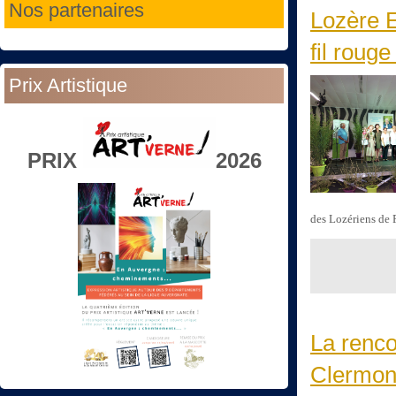
Nos partenaires
Lozère E
fil rouge
Prix Artistique
PRIX
2026
des Lozériens de 
La renco
Clermont