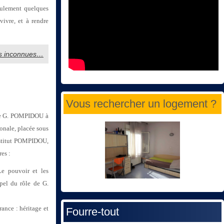
seulement quelques
vivre, et à rendre
les inconnues…
Vous rechercher un logement ?
n de G. POMPIDOU à
onale, placée sous
stitut POMPIDOU,
res :
e pouvoir et les
pel du rôle de G.
rance : héritage et
Fourre-tout