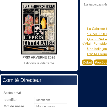
Les Auvergnats de
La Cabrette 
SYLVIE PULLE
Quand l’Art 
d’Alain Pompido
Une belle jou
L'ASM Clermo
PRIX ARVERNE 2026
Début
Précéde
Editions le dilettante
Comité Directeur
Accès privé
Identifiant
Mot de passe