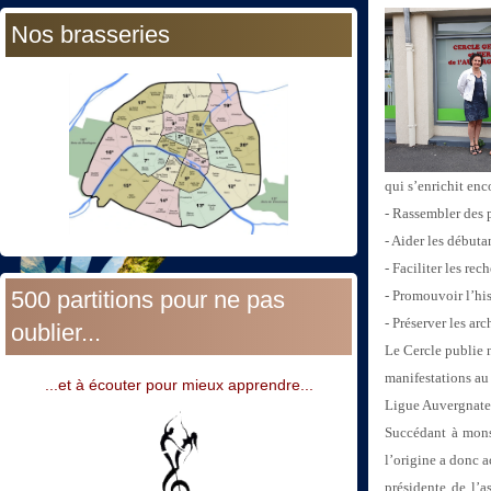
Nos brasseries
qui s’enrichit
enco
- Rassembler des 
- Aider les débuta
- Faciliter les rec
500 partitions pour ne pas
- Promouvoir l’his
- Préserver les ar
oublier...
Le Cercle publie
manifestations au
...et à écouter pour mieux apprendre...
Ligue Auvergnate
Succédant à mon
l’origine a donc a
présidente de l’