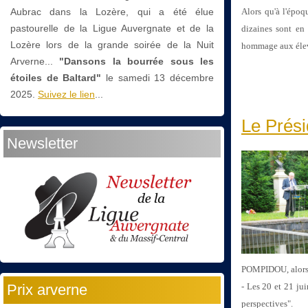
Aubrac dans la Lozère, qui a été élue
Alors qu'à l'époq
pastourelle de la Ligue Auvergnate et de la
dizaines sont en 
Lozère lors de la grande soirée de la Nuit
hommage aux éleva
Arverne...
"Dansons la bourrée sous les
étoiles de Baltard"
le
samedi 13 décembre
2025.
Suivez le lien
...
Le Prési
Newsletter
POMPIDOU, alors 1
Prix arverne
- Les 20 et 21 j
perspectives".