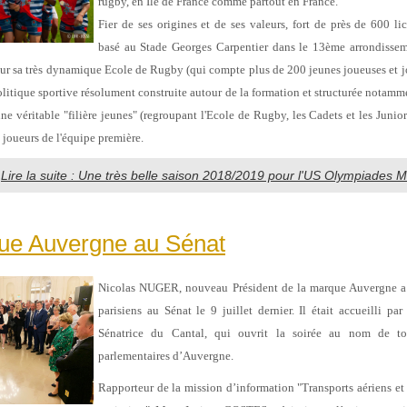
rugby, en Ile de France comme partout en France.
Fier de ses origines et de ses valeurs, fort de près de 600 l
basé au Stade Georges Carpentier dans le 13ème arrondisseme
sur sa très dynamique Ecole de Rugby (qui compte plus de 200 jeunes joueuses et 
olitique sportive résolument construite autour de la formation et structurée notamm
ne véritable "filière jeunes" (regroupant l'Ecole de Rugby, les Cadets et les Junior
 joueurs de l'équipe première.
Lire la suite : Une très belle saison 2018/2019 pour l'US Olympiades Ma
ue Auvergne au Sénat
Nicolas NUGER, nouveau Président de la marque Auvergne a 
parisiens au Sénat le 9 juillet dernier. Il était accueilli p
Sénatrice du Cantal, qui ouvrit la soirée au nom de to
parlementaires d’Auvergne.
Rapporteur de la mission d’information "Transports aériens 