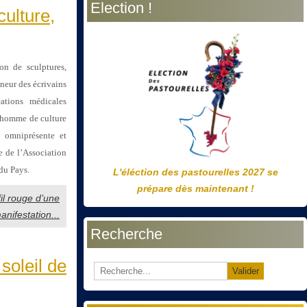
Election !
précédente
précédent
suivante
suivant
culture,
on de sculptures,
nneur des écrivains
ations médicales
« homme de culture
 omniprésente et
e de l’Association
du Pays.
L'éléction des pastourelles 2027 se
prépare dès maintenant !
fil rouge d’une
anifestation...
Recherche
soleil de
Valider