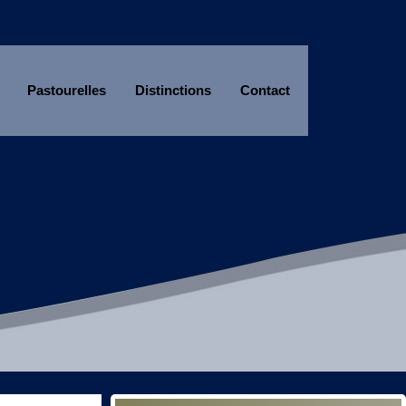
Pastourelles
Distinctions
Contact
Année
Mois
Année
Mois