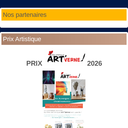
Année
Mois
Année
Mois
Nos partenaires
précédente
précédent
suivante
suivant
Prix Artistique
PRIX
2026