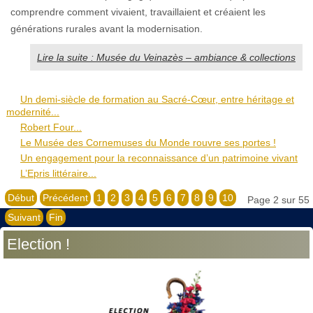
comprendre comment vivaient, travaillaient et créaient les
générations rurales avant la modernisation.
Lire la suite : Musée du Veinazès – ambiance & collections
Un demi-siècle de formation au Sacré-Cœur, entre héritage et
modernité...
Robert Four...
Le Musée des Cornemuses du Monde rouvre ses portes !
Un engagement pour la reconnaissance d’un patrimoine vivant
L’Epris littéraire...
Début
Précédent
1
2
3
4
5
6
7
8
9
10
Page 2 sur 55
Suivant
Fin
Election !