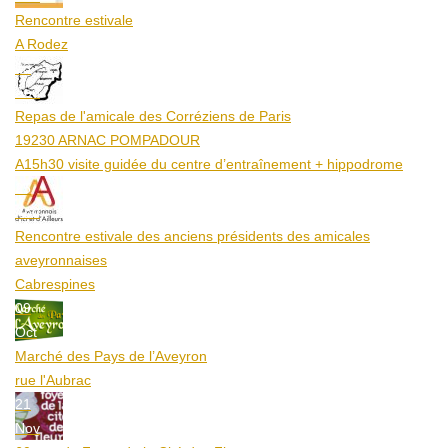
Rencontre estivale
A Rodez
23
Aoû
Repas de l'amicale des Corréziens de Paris
19230 ARNAC POMPADOUR
A15h30 visite guidée du centre d’entraînement + hippodrome
25
Aoû
Rencontre estivale des anciens présidents des amicales
aveyronnaises
Cabrespines
09
Oct
Marché des Pays de l’Aveyron
rue l'Aubrac
21
Nov