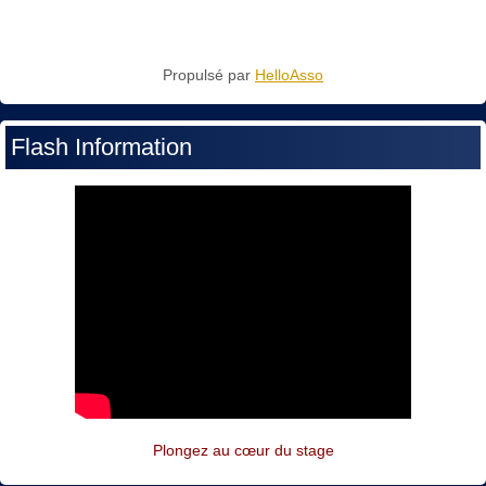
Propulsé par
HelloAsso
Flash Information
Plongez au cœur du stage