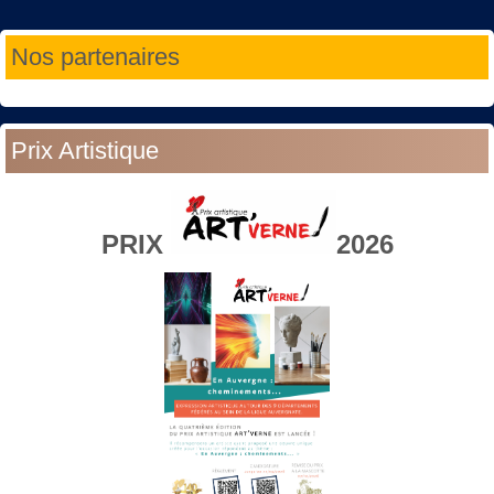
Année
Mois
Année
Mois
Nos partenaires
précédente
précédent
suivante
suivant
Prix Artistique
PRIX
2026