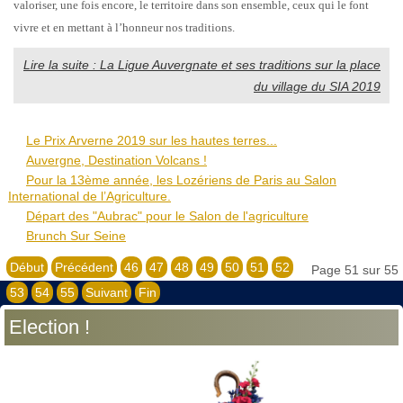
valoriser, une fois encore, le territoire dans son ensemble, ceux qui le font
vivre et en mettant à l’honneur nos traditions.
Lire la suite : La Ligue Auvergnate et ses traditions sur la place
du village du SIA 2019
Le Prix Arverne 2019 sur les hautes terres...
Auvergne, Destination Volcans !
Pour la 13ème année, les Lozériens de Paris au Salon
International de l’Agriculture.
Départ des "Aubrac" pour le Salon de l'agriculture
Brunch Sur Seine
Début
Précédent
46
47
48
49
50
51
52
Page 51 sur 55
53
54
55
Suivant
Fin
Election !