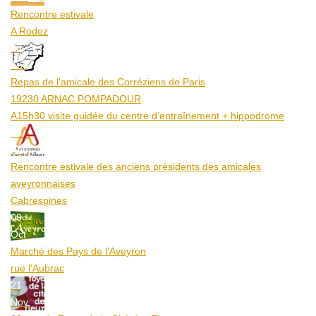
Rencontre estivale
A Rodez
23
Aoû
Repas de l'amicale des Corréziens de Paris
19230 ARNAC POMPADOUR
A15h30 visite guidée du centre d’entraînement + hippodrome
25
Aoû
Rencontre estivale des anciens présidents des amicales
aveyronnaises
Cabrespines
09
Oct
Marché des Pays de l’Aveyron
rue l'Aubrac
21
Nov