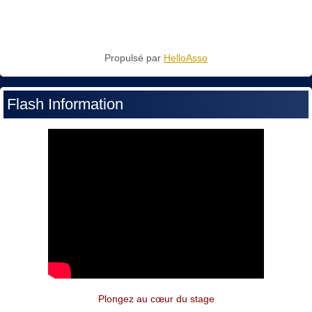
Propulsé par
HelloAsso
Flash Information
Plongez au cœur du stage