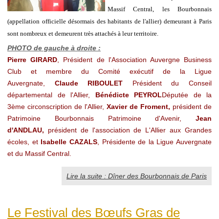
Massif Central, les Bourbonnais
(appellation officielle désormais des habitants de l'allier) demeurant à Paris
sont nombreux et demeurent très attachés à leur territoire.
PHOTO de gauche à droite :
Pierre GIRARD
, Président de l'Association Auvergne Business
Club et membre du Comité exécutif de la Ligue
Auvergnate,
Claude RIBOULET
Président du Conseil
départemental de l'Allier,
Bénédicte PEYROL
Députée de la
3ème circonscription de l'Allier,
Xavier de Froment
,
président de
Patrimoine Bourbonnais
Patrimoine d'Avenir,
Jean
d'ANDLAU,
président de l'association de L'Allier aux Grandes
écoles, et
Isabelle CAZALS
, Présidente de la Ligue Auvergnate
et du Massif Central.
Lire la suite : Dîner des Bourbonnais de Paris
Le Festival des Bœufs Gras de