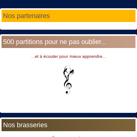
Année
Mois
Année
Mois
Nos partenaires
précédente
précédent
suivante
suivant
500 partitions pour ne pas oublier...
...et à écouter pour mieux apprendre...
Nos brasseries