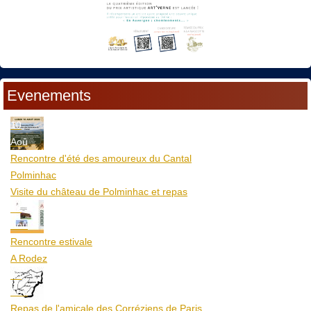
Evenements
10
Aoû
Rencontre d'été des amoureux du Cantal
Polminhac
Visite du château de Polminhac et repas
12
Aoû
Rencontre estivale
A Rodez
23
Aoû
Repas de l'amicale des Corréziens de Paris