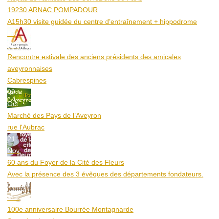
19230 ARNAC POMPADOUR
A15h30 visite guidée du centre d’entraînement + hippodrome
25
Aoû
Rencontre estivale des anciens présidents des amicales
aveyronnaises
Cabrespines
09
Oct
Marché des Pays de l’Aveyron
rue l'Aubrac
21
Nov
60 ans du Foyer de la Cité des Fleurs
Avec la présence des 3 évêques des départements fondateurs.
20
Mar
100e anniversaire Bourrée Montagnarde