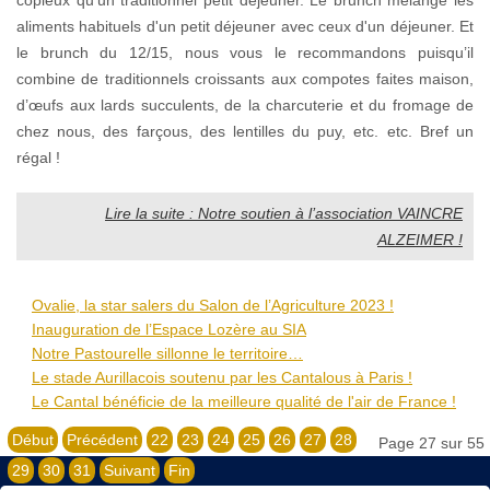
aliments habituels d'un petit déjeuner avec ceux d'un déjeuner. Et
le brunch du 12/15, nous vous le recommandons puisqu’il
combine de traditionnels croissants aux compotes faites maison,
d’œufs aux lards succulents, de la charcuterie et du fromage de
chez nous, des farçous, des lentilles du puy, etc. etc. Bref un
régal !
Lire la suite : Notre soutien à l’association VAINCRE
ALZEIMER !
Ovalie, la star salers du Salon de l’Agriculture 2023 !
Inauguration de l’Espace Lozère au SIA
Notre Pastourelle sillonne le territoire…
Le stade Aurillacois soutenu par les Cantalous à Paris !
Le Cantal bénéficie de la meilleure qualité de l'air de France !
Début
Précédent
22
23
24
25
26
27
28
Page 27 sur 55
29
30
31
Suivant
Fin