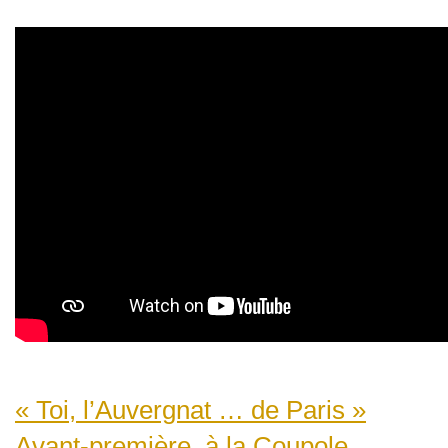
« Toi, l’Auvergnat … de Paris »
Avant-première, à la Coupole...