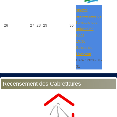
98ème
anniversaire de
l’amicale des
26
27
28
29
30
enfants de
Pons
19:30
Salons de
l'Aveyron
Date :
2026-01-
31
Recensement des Cabrettaïres