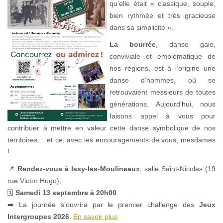
qu’elle était « classique, souple,
bien rythmée et très gracieuse
dans sa simplicité ».
La bourrée
, danse gaie,
conviviale et emblématique de
nos régions, est à l’origine une
danse d’hommes, où se
retrouvaient messieurs de toutes
générations. Aujourd’hui, nous
faisons appel à vous pour
contribuer à mettre en valeur cette danse symbolique de nos
territoires… et ce, avec les encouragements de vous, mesdames
!
📍
Rendez-vous à Issy-les-Moulineaux
, salle Saint-Nicolas (19
rue Victor Hugo),
🗓
Samedi 13 septembre à 20h00
➡️ La journée s’ouvrira par le premier challenge des
Jeux
Intergroupes 2026
.
En savoir plus