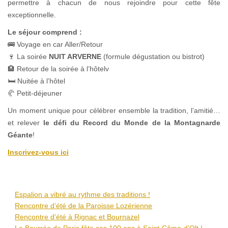
permettre à chacun de nous rejoindre pour cette fête
exceptionnelle.
Le séjour comprend :
🚌 Voyage en car Aller/Retour
🍷 La soirée
NUIT ARVERNE
(formule dégustation ou bistrot)
🏨 Retour de la soirée à l’hôtelv
🛏 Nuitée à l’hôtel
🥐 Petit-déjeuner
Un moment unique pour célébrer ensemble la tradition, l’amitié…
et relever
le défi du Record du Monde de la Montagnarde
Géante
!
Inscrivez-vous ici
Espalion a vibré au rythme des traditions !
Rencontre d’été de la Paroisse Lozérienne
Rencontre d'été à Rignac et Bournazel
La Bourrée de Paris fête ses 100 ans à Saint-Côme-d’Olt !