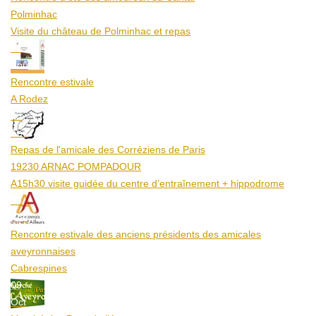
Polminhac
Visite du château de Polminhac et repas
12
Aoû
Rencontre estivale
A Rodez
23
Aoû
Repas de l'amicale des Corréziens de Paris
19230 ARNAC POMPADOUR
A15h30 visite guidée du centre d’entraînement + hippodrome
25
Aoû
Rencontre estivale des anciens présidents des amicales
aveyronnaises
Cabrespines
09
Oct