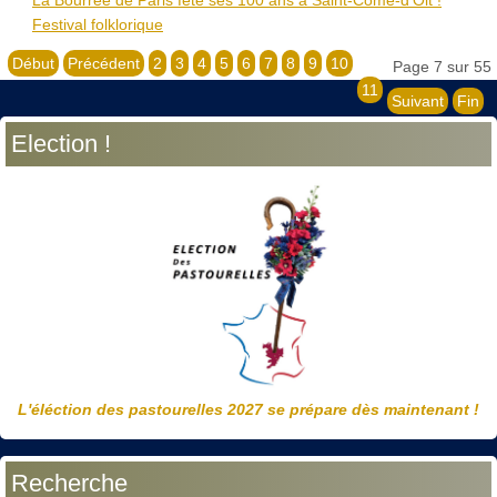
Festival folklorique
Début
Précédent
2
3
4
5
6
7
8
9
10
Page 7 sur 55
11
Suivant
Fin
Election !
L'éléction des pastourelles 2027 se prépare dès maintenant !
Recherche