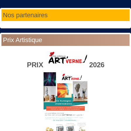
Année
Mois
Année
Mois
Nos partenaires
précédente
précédent
suivante
suivant
Prix Artistique
PRIX
2026