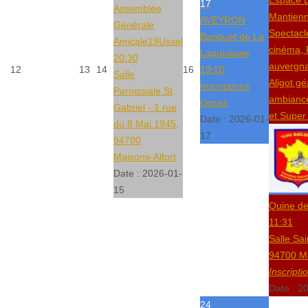
17
Assemblée
Mantien
AVEYRON
Générale
Spectacl
Banquet de La
Amicale19Ussel
cinéma,
Laguiolaise
20:30
auvergna
12
13
14
16
19:20
Salle
Aligot gé
Inscriptions
Paroissiale St
ambianc
closes
Gabriel - 1 rue
et Super
Date :
2026-01-
du 8 Mai 1945,
17
94700
Maisons-Alfort
Date :
2026-01-
15
Quine de
11:31
Salle Sai
94700 Ma
Inscripti
Date :
20
24