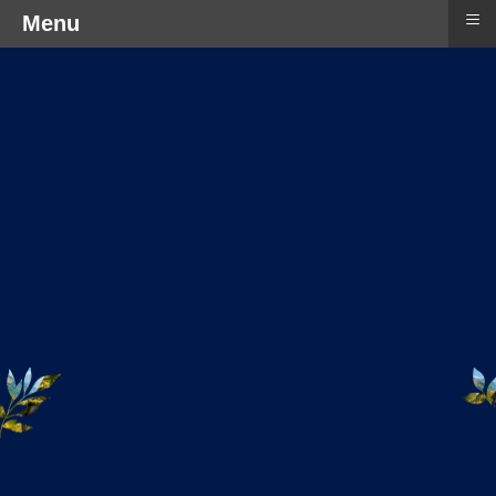
≡
Menu