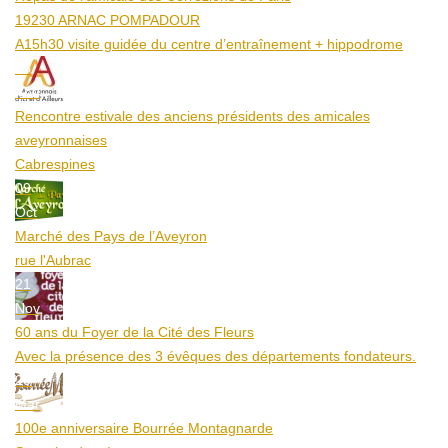
19230 ARNAC POMPADOUR
A15h30 visite guidée du centre d’entraînement + hippodrome
25
Aoû
Rencontre estivale des anciens présidents des amicales
aveyronnaises
Cabrespines
09
Oct
Marché des Pays de l’Aveyron
rue l'Aubrac
21
Nov
60 ans du Foyer de la Cité des Fleurs
Avec la présence des 3 évêques des départements fondateurs.
20
Mar
100e anniversaire Bourrée Montagnarde