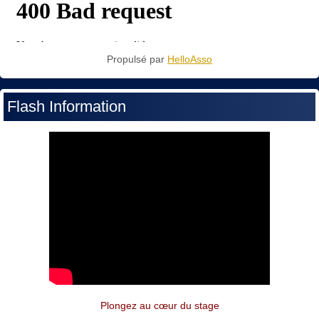
Propulsé par
HelloAsso
Flash Information
Plongez au cœur du stage