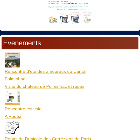
Evenements
10
Aoû
Rencontre d'été des amoureux du Cantal
Polminhac
Visite du château de Polminhac et repas
12
Aoû
Rencontre estivale
A Rodez
23
Aoû
Repas de l'amicale des Corréziens de Paris