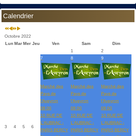
Calendrier
Octobre 2022
Lun
Mar
Mer
Jeu
Ven
Sam
Dim
1
2
7
8
9
Marché des
Marché des
Marché des
Pays de
Pays de
Pays de
l'Aveyron
l'Aveyron
l'Aveyron
08:00
08:00
08:00
10 RUE DE
10 RUE DE
10 RUE DE
L'AUBRAC -
L'AUBRAC -
L'AUBRAC -
3
4
5
6
PARIS BERCY
PARIS BERCY
PARIS BERCY