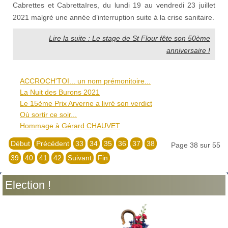
Cabrettes et Cabrettaïres, du lundi 19 au vendredi 23 juillet
2021 malgré une année d’interruption suite à la crise sanitaire.
Lire la suite : Le stage de St Flour fête son 50ème
anniversaire !
ACCROCH'TOI... un nom prémonitoire...
La Nuit des Burons 2021
Le 15ème Prix Arverne a livré son verdict
Où sortir ce soir...
Hommage à Gérard CHAUVET
Début
Précédent
33
34
35
36
37
38
Page 38 sur 55
39
40
41
42
Suivant
Fin
Election !