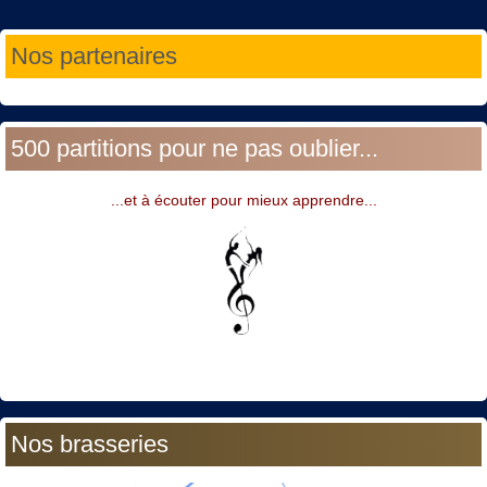
Année
Mois
Année
Mois
Nos partenaires
précédente
précédent
suivante
suivant
500 partitions pour ne pas oublier...
...et à écouter pour mieux apprendre...
Nos brasseries