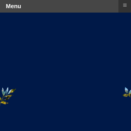
≡
Menu