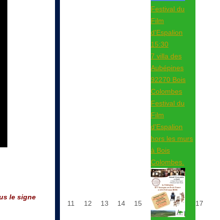
Festival du
Film
d'Espalion
15:30
7 villa des
Aubépines
92270 Bois
Colombes
Festival du
Film
d'Espalion
hors les murs
à Bois
Colombes.
us le signe
11
12
13
14
15
17