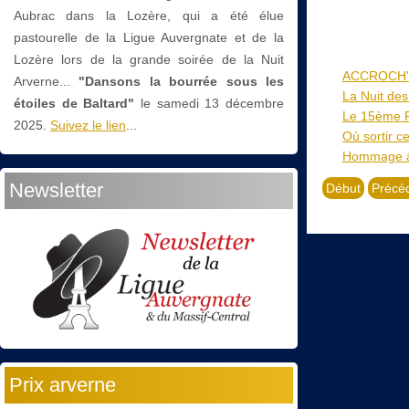
Aubrac dans la Lozère, qui a été élue
pastourelle de la Ligue Auvergnate et de la
Lozère lors de la grande soirée de la Nuit
ACCROCH'TO
Arverne...
"Dansons la bourrée sous les
La Nuit de
étoiles de Baltard"
le
samedi 13 décembre
Le 15ème Pr
2025.
Suivez le lien
...
Où sortir ce 
Hommage 
Newsletter
Début
Précé
Prix arverne