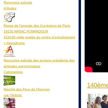
Rencontre estivale
A Rodez
23
Aoû
Repas de l'amicale des Corréziens de Paris
19230 ARNAC POMPADOUR
A15h30 visite guidée du centre d’entraînement
+ hippodrome
25
Aoû
Rencontre estivale des anciens présidents des
amicales aveyronnaises
Cabrespines
09
Oct
140ème 
Marché des Pays de l’Aveyron
rue l'Aubrac
21
Nov