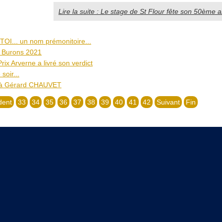
Lire la suite : Le stage de St Flour fête son 50ème a
I... un nom prémonitoire...
s Burons 2021
ix Arverne a livré son verdict
soir...
à Gérard CHAUVET
dent
33
34
35
36
37
38
39
40
41
42
Suivant
Fin