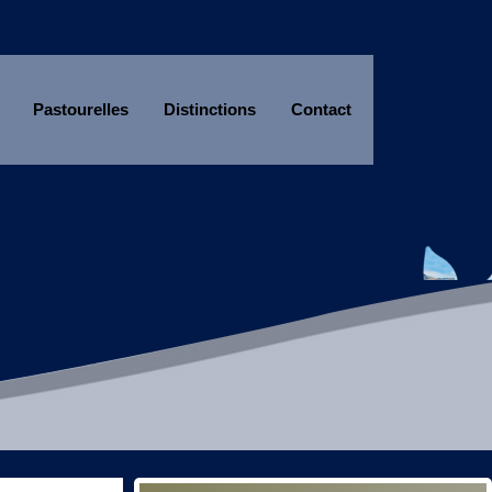
Pastourelles
Distinctions
Contact
Année
Mois
Année
Mois