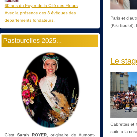
60 ans du Foyer de la Cité des Fleurs
Avec la présence des 3 évêques des
Paris et d'aut
départements fondateurs.
(Kiki Boulet).
Pastourelles 2025...
Le stag
Cabrettes et 
suite à la cris
C’est
Sarah ROYER
, originaire de Aumont-