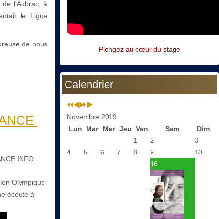
 de l'Aubrac, à
entait le Ligue
eureuse de nous
Plongez au cœur du stage
Calendrier
ANCE ​
Novembre 2019
Lun
Mar
Mer
Jeu
Ven
Sam
Dim
1
2
3
4
5
6
7
8
9
10
RANCE ​INFO
16
mpion Olympique
e écoute à