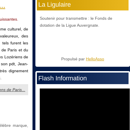
..
La Ligulaire
Soutenir pour transmettre : le Fonds de
uissantes.
dotation de la Ligue Auvergnate.
me culturel, de
 valeureux, des
 tels furent les
de Paris et du
es Lozériens de
Propulsé par
HelloAsso
 son pdt, Jean-
 très dignement
Flash Information
.
ens de Paris...
célèbre marque,