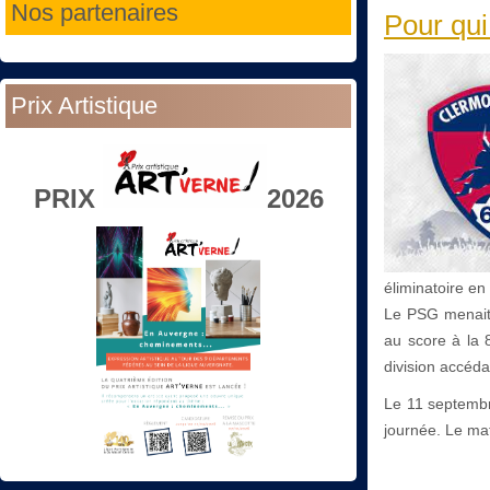
Nos partenaires
Pour qui
Prix Artistique
PRIX
2026
éliminatoire en
Le PSG menait 
au score à la 
division accéda
Le 11 septembr
journée. Le mat