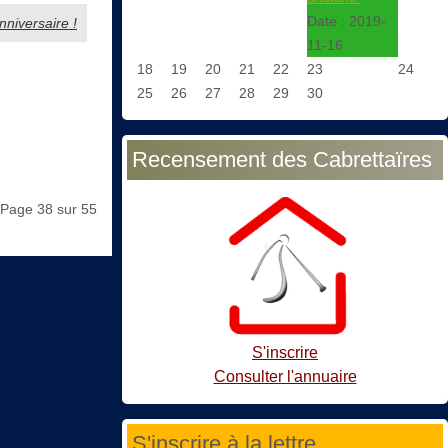
Date :
2019-
nniversaire !
11-16
18
19
20
21
22
23
24
25
26
27
28
29
30
Recensement des Cabrettaïres
Page 38 sur 55
S'inscrire
Consulter l'annuaire
S'inscrire à la lettre