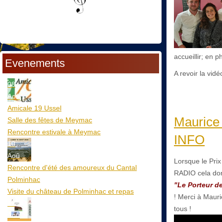
accueillir; en 
Evenements
A revoir la vid
08
Aoû
Amicale 19 Ussel
Maurice
Salle des fêtes de Meymac
Rencontre estivale à Meymac
INFO
10
Aoû
Lorsque le Pri
Rencontre d'été des amoureux du Cantal
RADIO cela do
Polminhac
"Le Porteur d
Visite du château de Polminhac et repas
! Merci à Mau
12
tous !
Aoû