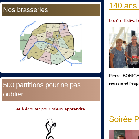
140 ans 
Nos brasseries
Lozère Estivale
Pierre BONICEL
réussie et l'esp
500 partitions pour ne pas
oublier...
...et à écouter pour mieux apprendre...
Soirée P