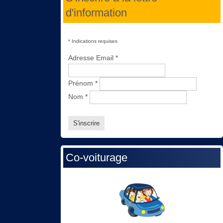
d'information
*
Indications requises
Adresse Email
*
Prénom
*
Nom
*
Co-voiturage