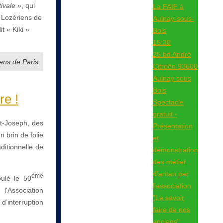
ivale »
, qui
La FAIF à
s Lozériens de
Aulnay-sous-
t « Kiki »
Bois
15:30
25 bd André
iens de Paris
Citroën 93600
Aulnay sous
Bois
re !
Spectacle
gratuit -
nt-Joseph, des
Présentation
 brin de folie
et
ditionnelle de
démonstration
des métier
d'antan par
ème
ulé le 50
l'association
l'Association
"Le savoir
d’interruption
faire de nos
anciens"