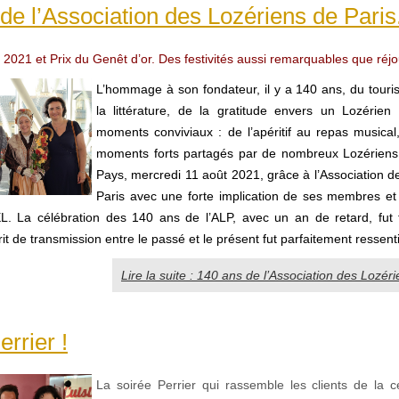
de l’Association des Lozériens de Paris.
 2021 et Prix du Genêt d’or. Des festivités aussi remarquables que réjo
L’hommage à son fondateur, il y a 140 ans, du touris
la littérature, de la gratitude envers un Lozérien
moments conviviaux : de l’apéritif au repas musical,
moments forts partagés par de nombreux Lozériens 
Pays, mercredi 11 août 2021, grâce à l’Association d
Paris avec une forte implication de ses membres et
. La célébration des 140 ans de l’ALP, avec un an de retard, fut
rit de transmission entre le passé et le présent fut parfaitement ressenti
Lire la suite : 140 ans de l’Association des Lozéri
errier !
La soirée Perrier qui rassemble les clients de la 