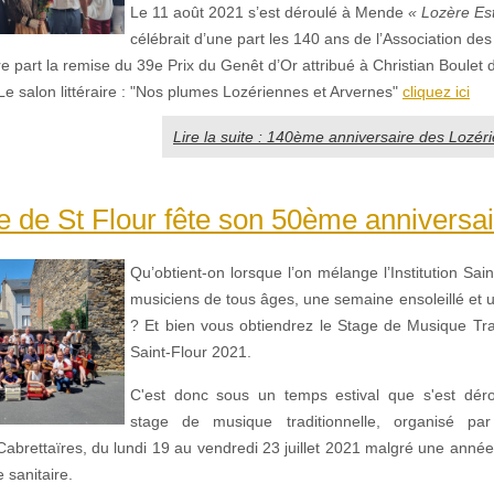
Le 11 août 2021 s’est déroulé à Mende
« Lozère Est
célébrait d’une part les 140 ans de l’Association de
re part la remise du 39e Prix du Genêt d’Or attribué à Christian Boulet di
 Le salon littéraire : "Nos plumes Lozériennes et Arvernes"
cliquez ici
Lire la suite : 140ème anniversaire des Lozér
e de St Flour fête son 50ème anniversai
Qu’obtient-on lorsque l’on mélange l’Institution Sai
musiciens de tous âges, une semaine ensoleillé et un
? Et bien vous obtiendrez le Stage de Musique Tra
Saint-Flour 2021.
C'est donc sous un temps estival que s'est déro
stage de musique traditionnelle, organisé par 
Cabrettaïres, du lundi 19 au vendredi 23 juillet 2021 malgré une année 
e sanitaire.