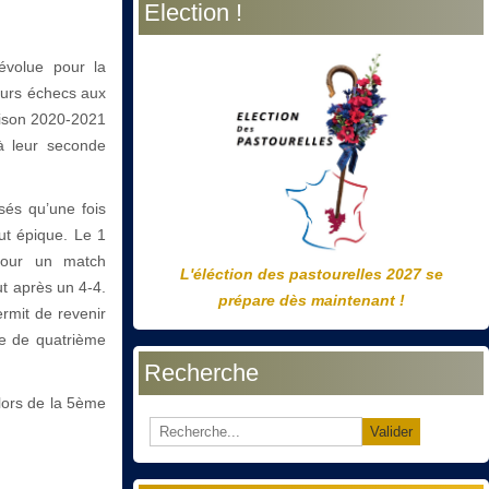
Election !
précédente
précédent
suivante
suivant
volue pour la
ieurs échecs aux
aison 2020-2021
à leur seconde
sés qu’une fois
fut épique. Le 1
our un match
L'éléction des pastourelles 2027 se
ut après un 4-4.
prépare dès maintenant !
rmit de revenir
pe de quatrième
Recherche
lors de la 5ème
Valider