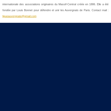
internationale des associations originaires du Massif-Central créée en 1886. Elle a été
fondée par Louis Bonnet pour défendre et unir les Auvergnats de Paris. Contact mail :
ligueauvergnate@gmail.com