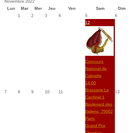
Novembre 2022
Lun
Mar
Mer
Jeu
Ven
Sam
Dim
1
2
3
4
5
6
12
Concours
National de
Cabrette
14:00
Brasserie Le
7
8
9
10
11
13
Cardinal 1
Boulevard des
Italiens, 75002
Paris
Grand Prix
Christian