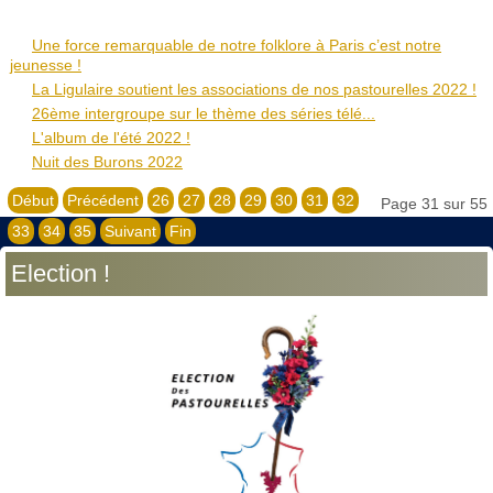
Une force remarquable de notre folklore à Paris c’est notre
jeunesse !
La Ligulaire soutient les associations de nos pastourelles 2022 !
26ème intergroupe sur le thème des séries télé...
L'album de l'été 2022 !
Nuit des Burons 2022
Début
Précédent
26
27
28
29
30
31
32
Page 31 sur 55
33
34
35
Suivant
Fin
Election !