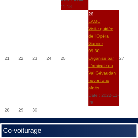
11-18
26
LAMC
Visite guidée
de l'Opéra
Garnier
09:30
21
22
23
24
25
Organisé par
27
L'amicale du
Val Gévaudan
ouvert aux
aînés
Date :
2022-11-
26
28
29
30
Co-voiturage