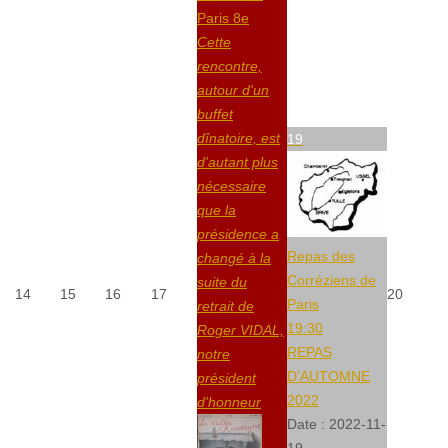
Paris 8e
Cette
rencontre,
autour d'un
buffet
dînatoire, est
19
d'autant plus
nécessaire
que la
présidence a
Repas des
changé à la
Corréziens de
suite du
14
15
16
17
20
Paris
retrait de
19:30
Roger VIDAL,
REPAS
notre
D’AUTOMNE
président
2022
d'honneur
Date :
2022-11-