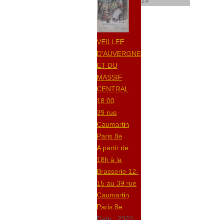
19
VEILLEE
D'AUVERGNE
ET DU
MASSIF
CENTRAL
18:00
39 rue
Caumartin
Paris 8e
A partir de
18h à la
Brasserie 12-
15 au 39 rue
Caumartin
Paris 8e
Date :
2022-