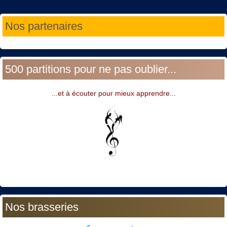
Année
Mois
Année
Mois
Nos partenaires
précédente
précédent
suivante
suivant
500 partitions pour ne pas oublier...
...et à écouter pour mieux apprendre...
Nos brasseries