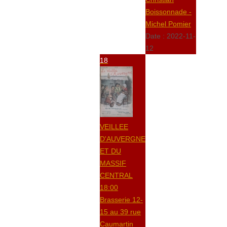
Boissonnade -
Michel Pomier
Date :
2022-11-
12
18
VEILLEE
D'AUVERGNE
ET DU
MASSIF
CENTRAL
18:00
Brasserie 12-
15 au 39 rue
Caumartin