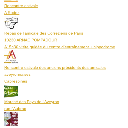
Rencontre estivale
A Rodez
23
Aoû
Repas de l'amicale des Corréziens de Paris
19230 ARNAC POMPADOUR
A15h30 visite guidée du centre d’entraînement + hippodrome
25
Aoû
Rencontre estivale des anciens présidents des amicales
aveyronnaises
Cabrespines
09
Oct
Marché des Pays de l’Aveyron
rue l'Aubrac
21
Nov