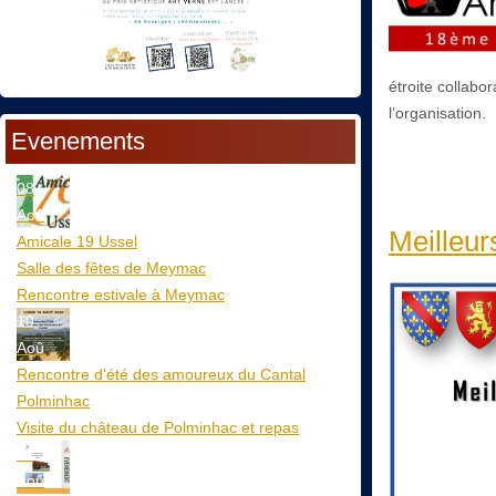
étroite collabo
l’organisation.
Evenements
08
Aoû
Meilleur
Amicale 19 Ussel
Salle des fêtes de Meymac
Rencontre estivale à Meymac
10
Aoû
Rencontre d'été des amoureux du Cantal
Polminhac
Visite du château de Polminhac et repas
12
Aoû