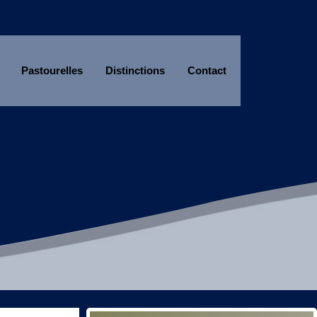
Pastourelles
Distinctions
Contact
Année
Mois
Année
Mois