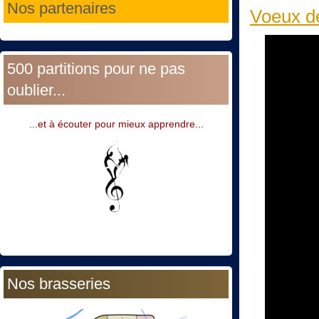
Nos partenaires
Voeux d
500 partitions pour ne pas
oublier...
...et à écouter pour mieux apprendre...
Nos brasseries