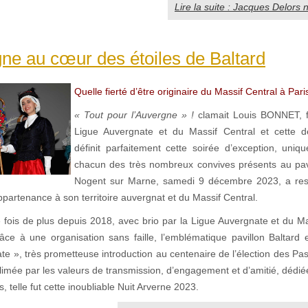
Lire la suite : Jacques Delors n
ne au cœur des étoiles de Baltard
Quelle fierté d’être originaire du Massif Central à Paris
« Tout pour l’Auvergne » !
clamait Louis BONNET, f
Ligue Auvergnate et du Massif Central et cette de
définit parfaitement cette soirée d’exception, uniqu
chacun des très nombreux convives présents au pavi
Nogent sur Marne, samedi 9 décembre 2023, a res
’appartenance à son territoire auvergnat et du Massif Central.
e fois de plus depuis 2018, avec brio par la Ligue Auvergnate et du Ma
râce à une organisation sans faille, l’emblématique pavillon Baltard 
te », très prometteuse introduction au centenaire de l’élection des Past
limée par les valeurs de transmission, d’engagement et d’amitié, dédiée 
s, telle fut cette inoubliable Nuit Arverne 2023.