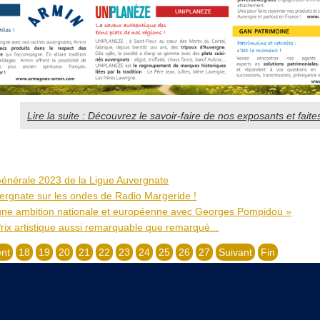
Lire la suite : Découvrez le savoir-faire de nos exposants et faites
énérale 2023 de la Ligue Auvergnate
ergnate sur les ondes de Radio Margeride !
une ambition nationale et européenne avec Georges Pompidou »
rix artistique aussi remarquable que remarqué...
nt
18
19
20
21
22
23
24
25
26
27
Suivant
Fin