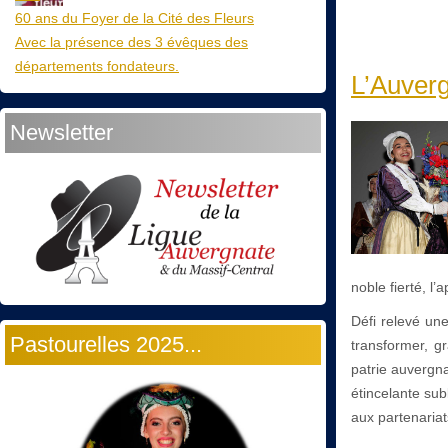
60 ans du Foyer de la Cité des Fleurs
Avec la présence des 3 évêques des
départements fondateurs.
L’Auverg
Newsletter
noble fierté, l
Défi relevé un
Pastourelles 2025...
transformer, g
patrie auvergna
étincelante sub
aux partenariat