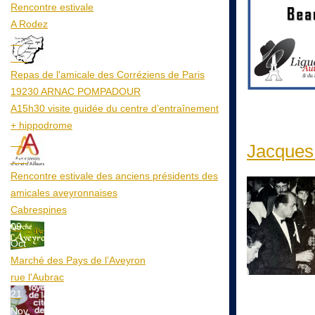
Rencontre estivale
A Rodez
23
Aoû
Repas de l'amicale des Corréziens de Paris
19230 ARNAC POMPADOUR
A15h30 visite guidée du centre d’entraînement
+ hippodrome
25
Jacques 
Aoû
Rencontre estivale des anciens présidents des
amicales aveyronnaises
Cabrespines
09
Oct
Marché des Pays de l’Aveyron
rue l'Aubrac
21
Nov