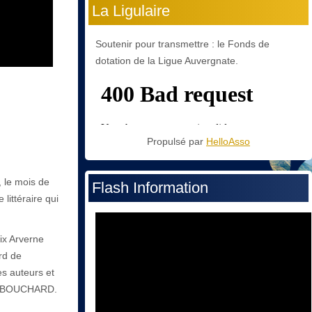
La Ligulaire
Soutenir pour transmettre : le Fonds de
dotation de la Ligue Auvergnate.
Propulsé par
HelloAsso
 le mois de
Flash Information
littéraire qui
ix Arverne
rd de
es auteurs et
AS-BOUCHARD.