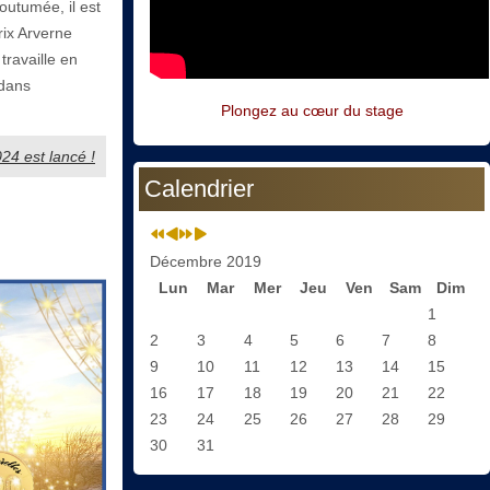
outumée, il est
ix Arverne
travaille en
 dans
Plongez au cœur du stage
024 est lancé !
Calendrier
Décembre 2019
Lun
Mar
Mer
Jeu
Ven
Sam
Dim
1
2
3
4
5
6
7
8
9
10
11
12
13
14
15
16
17
18
19
20
21
22
23
24
25
26
27
28
29
30
31