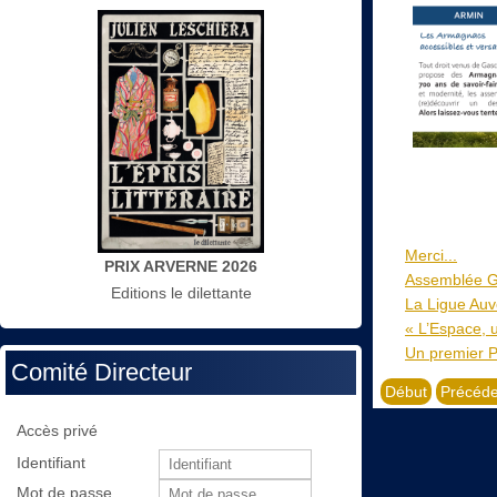
Merci...
PRIX ARVERNE 2026
Assemblée G
Editions le dilettante
La Ligue Auv
« L’Espace, 
Un premier P
Comité Directeur
Début
Précéde
Accès privé
Identifiant
Mot de passe