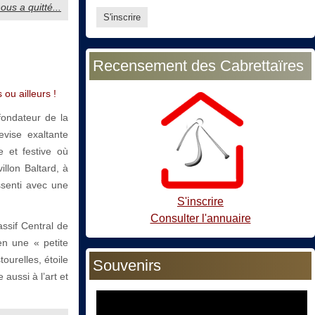
ous a quitté...
Recensement des Cabrettaïres
 ou ailleurs !
ondateur de la
vise exaltante
e et festive où
llon Baltard, à
senti avec une
S'inscrire
Consulter l'annuaire
ssif Central de
en une « petite
ourelles, étoile
Souvenirs
aussi à l’art et