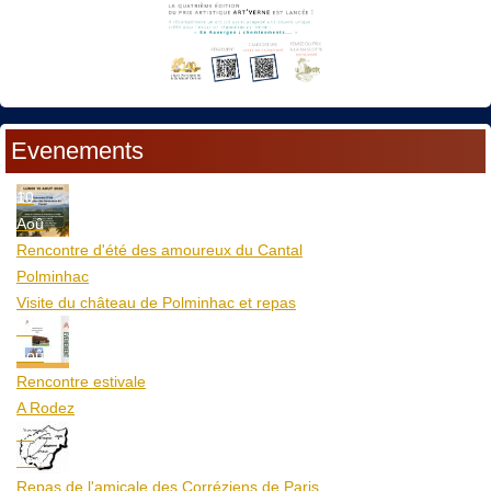
Evenements
10
Aoû
Rencontre d'été des amoureux du Cantal
Polminhac
Visite du château de Polminhac et repas
12
Aoû
Rencontre estivale
A Rodez
23
Aoû
Repas de l'amicale des Corréziens de Paris