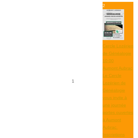
2
Cercle Lozérien
de Généalogie
10:00
Aumont Aubrac
Le Cercle
1
Lozérien de
Généalogie
vous invite à
une journée
portes ouvertes
à Aumont
Aubrac.
Inscriptions