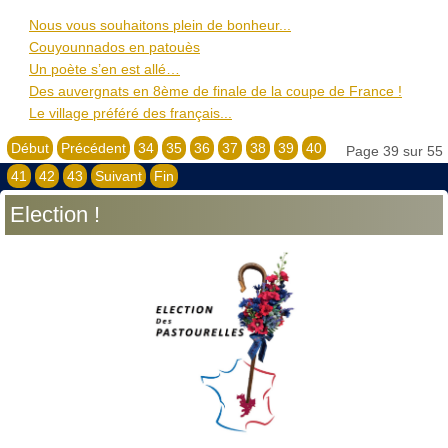
Nous vous souhaitons plein de bonheur...
Couyounnados en patouès
Un poète s’en est allé…
Des auvergnats en 8ème de finale de la coupe de France !
Le village préféré des français...
Début
Précédent
34
35
36
37
38
39
40
Page 39 sur 55
41
42
43
Suivant
Fin
Election !