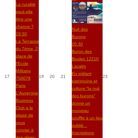
La ruralité
peut-elle
être une
chance ?
Nuit des
19:30
Burons
La Terrasse
20:30
du 7ème, 2
Buron des
place de
Boules 12210
l'Ecole
Lacalm
Militaire
En mêlant
17
19
20
21
23
750078
patrimoine et
Paris
culture "la nuit
L'Auvergne
des burons"
Business
donne un
Club a le
nouveau
plaisir de
souffle à un lieu
vous
oublié...
convier à
Inscriptions
don dîner-