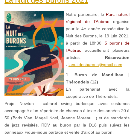
Notre partenaire, le
Parc naturel
régional de l'Aubrac
organise
pour la 4e année consécutive la
Nuit des Burons, le 19 juin 2021,
à partir de 18h30.
5 burons de
l'Aubrac
accueilleront plusieurs
artistes.
Réservation
:
lanuitdesburons@gmail.com
1. Buron de Mandilhac |
Thérondels (12)
En partenariat avec la
coopérative de Thérondels.
Projet Newton : cabaret swing burlesque avec costumes
accompagné d’un répertoire de chanson à texte des années 20 à
50 (Boris Vian, Magali Noel, Jeanne Moreau…) et de standards
de jazz revisités. RDV au buron par la D18 puis suivez les
panneaux Pique-nique partagé et vente d’aligot au buron.