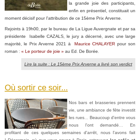
la grande joie des participants,
enfin en présentiel, constituait un
moment décisif pour l'attribution de ce 15ème Prix Arverne.
Rejoints
à 19h00, par le bureau de La Ligue Auvergnate et par sa
présidente Isabelle CAZALS, le jury a décerné, avec une large
majorité, le Prix Arverne 202
1 à
Maurice CHALAYER
pour son
roman :
« Le porteur de joie »
au Ed. De Borée.
Lire la suite : Le 15ème Prix Arverne a livré son verdict
Où sortir ce soir...
Nos bars et brasseries prennent
vie, une ambiance de fête investit
les rues... Beaucoup d'entre vous
nous l'ont demandé… En
profitant de ces quelques semaines d'arrêt,
nous l'avons fait
!
Désormais, où que vous soyez à Paris, retrouvez
les cafés et