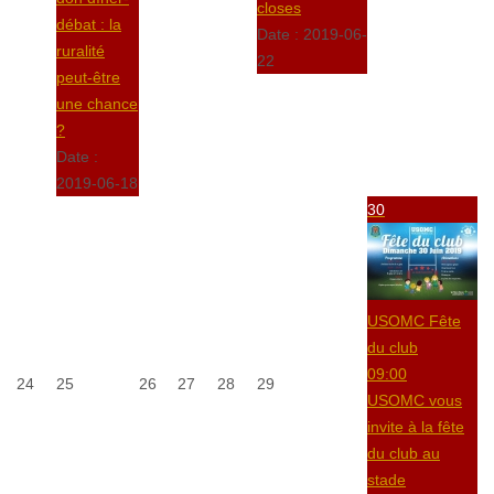
closes
débat : la
Date :
2019-06-
ruralité
22
peut-être
une chance
?
Date :
2019-06-18
30
USOMC Fête
du club
09:00
24
25
26
27
28
29
USOMC vous
invite à la fête
du club au
stade