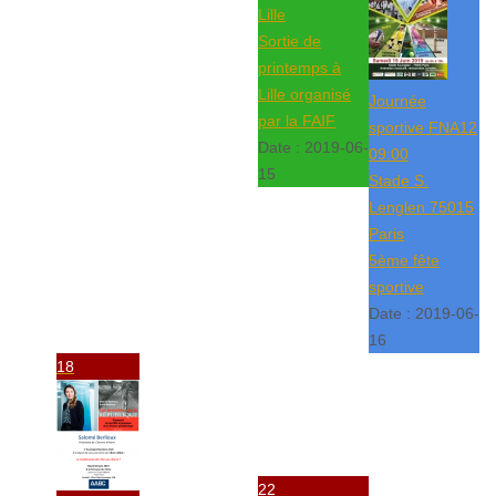
Lille
Sortie de
printemps à
Lille organisé
Journée
par la FAIF
sportive FNA12
Date :
2019-06-
09:00
15
Stade S.
Lenglen 75015
Paris
5ème fête
sportive
Date :
2019-06-
16
18
22