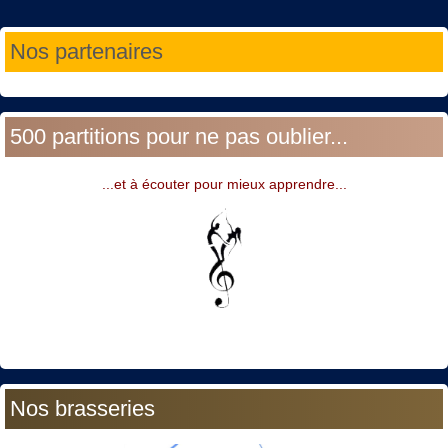
Année
Mois
Année
Mois
Nos partenaires
précédente
précédent
suivante
suivant
500 partitions pour ne pas oublier...
...et à écouter pour mieux apprendre...
Nos brasseries