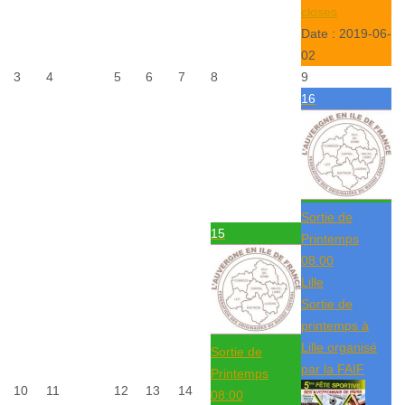
closes
Date :
2019-06-
02
3
4
5
6
7
8
9
16
Sortie de
15
Printemps
08:00
Lille
Sortie de
printemps à
Lille organisé
Sortie de
par la FAIF
Printemps
10
11
12
13
14
08:00