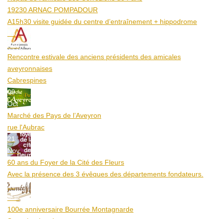
19230 ARNAC POMPADOUR
A15h30 visite guidée du centre d’entraînement + hippodrome
25
Aoû
Rencontre estivale des anciens présidents des amicales
aveyronnaises
Cabrespines
09
Oct
Marché des Pays de l’Aveyron
rue l'Aubrac
21
Nov
60 ans du Foyer de la Cité des Fleurs
Avec la présence des 3 évêques des départements fondateurs.
20
Mar
100e anniversaire Bourrée Montagnarde