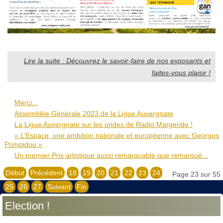
Lire la suite : Découvrez le savoir-faire de nos exposants et
faites-vous plaisir !
Merci...
Assemblée Générale 2023 de la Ligue Auvergnate
La Ligue Auvergnate sur les ondes de Radio Margeride !
« L’Espace, une ambition nationale et européenne avec Georges
Pompidou »
Un premier Prix artistique aussi remarquable que remarqué...
Début
Précédent
18
19
20
21
22
23
24
Page 23 sur 55
25
26
27
Suivant
Fin
Election !