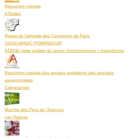
Rencontre estivale
A Rodez
23
Aoû
Repas de l'amicale des Corréziens de Paris
19230 ARNAC POMPADOUR
A15h30 visite guidée du centre d’entraînement + hippodrome
25
Aoû
Rencontre estivale des anciens présidents des amicales
aveyronnaises
Cabrespines
09
Oct
Marché des Pays de l’Aveyron
rue l'Aubrac
21
Nov