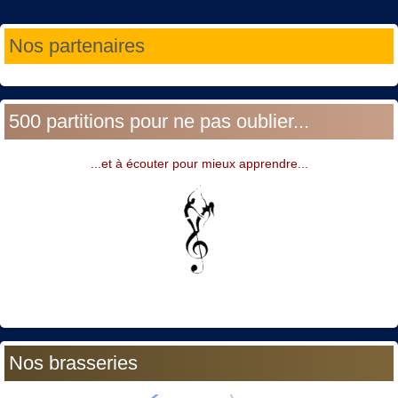
Année
Mois
Année
Mois
Nos partenaires
précédente
précédent
suivante
suivant
500 partitions pour ne pas oublier...
...et à écouter pour mieux apprendre...
Nos brasseries