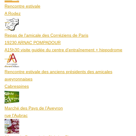
Rencontre estivale
A Rodez
23
Aoû
Repas de l'amicale des Corréziens de Paris
19230 ARNAC POMPADOUR
A15h30 visite guidée du centre d’entraînement + hippodrome
25
Aoû
Rencontre estivale des anciens présidents des amicales
aveyronnaises
Cabrespines
09
Oct
Marché des Pays de l’Aveyron
rue l'Aubrac
21
Nov