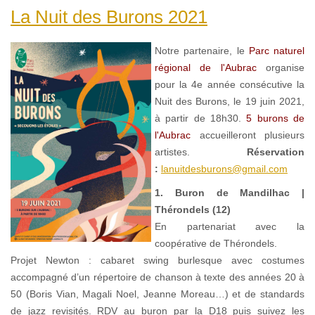
La Nuit des Burons 2021
Notre partenaire, le
Parc naturel
régional de l'Aubrac
organise
pour la 4e année consécutive la
Nuit des Burons, le 19 juin 2021,
à partir de 18h30.
5 burons de
l'Aubrac
accueilleront plusieurs
artistes.
Réservation
:
lanuitdesburons@gmail.com
1. Buron de Mandilhac |
Thérondels (12)
En partenariat avec la
coopérative de Thérondels.
Projet Newton : cabaret swing burlesque avec costumes
accompagné d’un répertoire de chanson à texte des années 20 à
50 (Boris Vian, Magali Noel, Jeanne Moreau…) et de standards
de jazz revisités. RDV au buron par la D18 puis suivez les