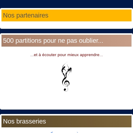
Année
Mois
Année
Mois
Nos partenaires
précédente
précédent
suivante
suivant
500 partitions pour ne pas oublier...
...et à écouter pour mieux apprendre...
Nos brasseries