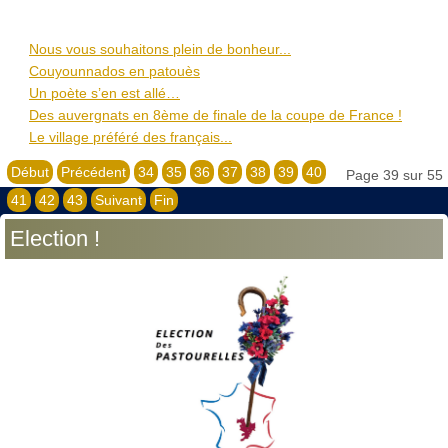
Nous vous souhaitons plein de bonheur...
Couyounnados en patouès
Un poète s’en est allé…
Des auvergnats en 8ème de finale de la coupe de France !
Le village préféré des français...
Début
Précédent
34
35
36
37
38
39
40
Page 39 sur 55
41
42
43
Suivant
Fin
Election !