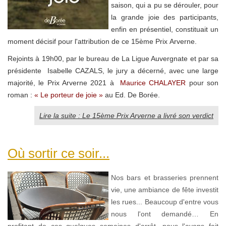
saison
, qui a pu se dérouler, pour
la grande joie des participants,
enfin en présentiel, constituait un
moment décisif pour l'attribution de ce 15ème Prix Arverne.
Rejoints
à 19h00, par le bureau de La Ligue Auvergnate et par sa
présidente Isabelle CAZALS, le jury a décerné, avec une large
majorité, le Prix Arverne 202
1 à
Maurice CHALAYER
pour son
roman :
« Le porteur de joie »
au Ed. De Borée.
Lire la suite : Le 15ème Prix Arverne a livré son verdict
Où sortir ce soir...
Nos bars et brasseries prennent
vie, une ambiance de fête investit
les rues... Beaucoup d'entre vous
nous l'ont demandé… En
profitant de ces quelques semaines d'arrêt,
nous l'avons fait