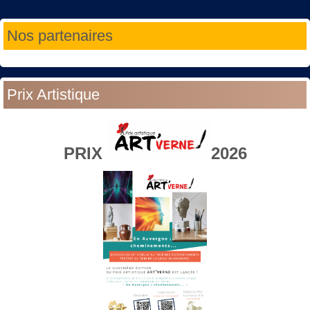
Année
Mois
Année
Mois
Nos partenaires
précédente
précédent
suivante
suivant
Prix Artistique
PRIX
2026