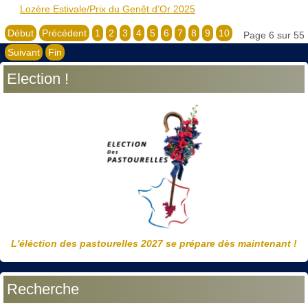
Lozère Estivale/Prix du Genêt d’Or 2025
Début
Précédent
1
2
3
4
5
6
7
8
9
10
Page 6 sur 55
Suivant
Fin
Election !
L'éléction des pastourelles 2027 se prépare dès maintenant !
Recherche