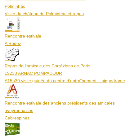
Polminhac
Visite du château de Polminhac et repas
12
Aoû
Rencontre estivale
A Rodez
23
Aoû
Repas de l'amicale des Corréziens de Paris
19230 ARNAC POMPADOUR
A15h30 visite guidée du centre d’entraînement + hippodrome
25
Aoû
Rencontre estivale des anciens présidents des amicales
aveyronnaises
Cabrespines
09
Oct