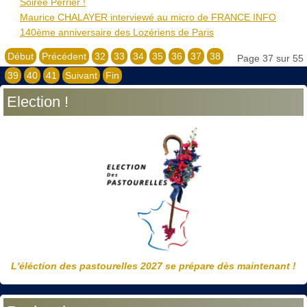
Soirée Perrier !
Maurice CHALAYER interviewé au micro de FRANCE ​INFO
140ème anniversaire des Lozériens de Paris
Début
Précédent
32
33
34
35
36
37
38
Page 37 sur 55
39
40
41
Suivant
Fin
Election !
L'éléction des pastourelles 2027 se prépare dès maintenant !