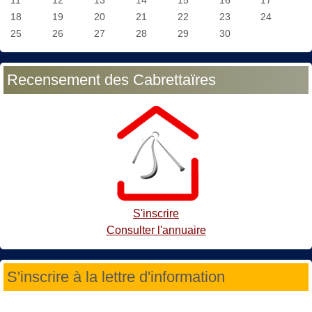
18
19
20
21
22
23
24
25
26
27
28
29
30
Recensement des Cabrettaïres
S'inscrire
Consulter l'annuaire
S'inscrire à la lettre d'information