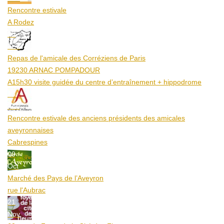
Rencontre estivale
A Rodez
23
Aoû
Repas de l'amicale des Corréziens de Paris
19230 ARNAC POMPADOUR
A15h30 visite guidée du centre d’entraînement + hippodrome
25
Aoû
Rencontre estivale des anciens présidents des amicales
aveyronnaises
Cabrespines
09
Oct
Marché des Pays de l’Aveyron
rue l'Aubrac
21
Nov