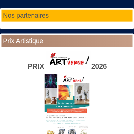
Année
Mois
Année
Mois
Nos partenaires
précédente
précédent
suivante
suivant
Prix Artistique
PRIX
2026