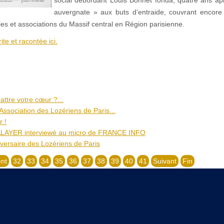
auvergnate » aux buts d’entraide, couvrant encore 
es et associations du Massif central en Région parisienne.
ite et racontée ici.
attre votre cœur ?...
Association des Lozériens de Paris...
r !
LAYER interviewé au micro de FRANCE ​INFO
ersaire des Lozériens de Paris
nt
32
33
34
35
36
37
38
39
40
41
Suivant
Fin