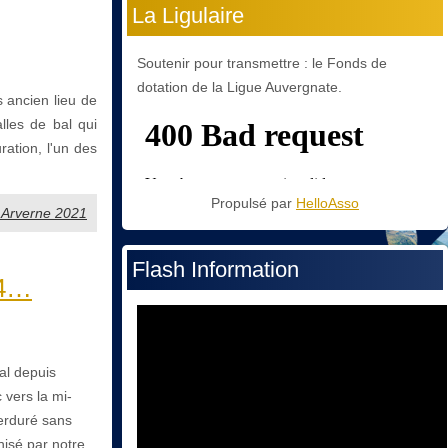
La Ligulaire
Soutenir pour transmettre : le Fonds de
dotation de la Ligue Auvergnate.
s ancien lieu de
alles de bal qui
ration, l'un des
Propulsé par
HelloAsso
it Arverne 2021
Flash Information
14…
al depuis
 vers la mi-
perduré sans
nisé par notre