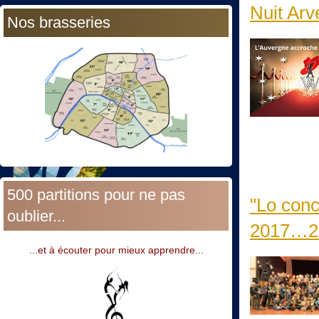
Nuit Arv
Nos brasseries
500 partitions pour ne pas
"Lo conc
oublier...
2017…2
...et à écouter pour mieux apprendre...