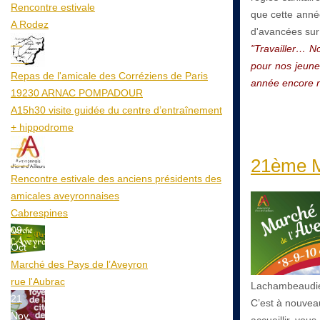
Rencontre estivale
que cette année
A Rodez
d'avancées sur 
23
"Travailler… N
Aoû
pour nos jeune
Repas de l'amicale des Corréziens de Paris
année encore n
19230 ARNAC POMPADOUR
A15h30 visite guidée du centre d’entraînement
+ hippodrome
25
21ème M
Aoû
Rencontre estivale des anciens présidents des
amicales aveyronnaises
Cabrespines
09
Oct
Marché des Pays de l’Aveyron
rue l'Aubrac
Lachambeaudie 
21
C’est à nouveau
Nov
accueillir, vou