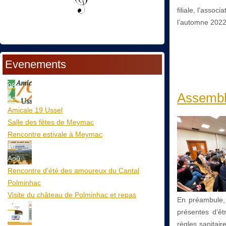
filiale, l’assoc
l’automne 2022
Evenements
08
Assembl
Aoû
Amicale 19 Ussel
Salle des fêtes de Meymac
Rencontre estivale à Meymac
10
Aoû
Rencontre d'été des amoureux du Cantal
Polminhac
Visite du château de Polminhac et repas
En préambule, 
12
présentes d’êt
Aoû
règles sanitair