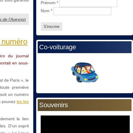
Prénom
*
Nom
*
s de l'Aveyron
0e numéro
Co-voiturage
ro du journal
portait en sous-
t de Paris », le
 toute première
(soit un numéro
us pouvez
les lire
Souvenirs
dement le lien
les. D’un esprit
rès, « La Ligue