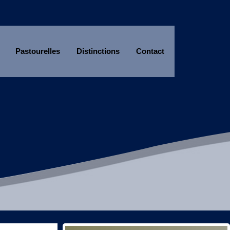
Pastourelles
Distinctions
Contact
Année
Mois
Année
Mois