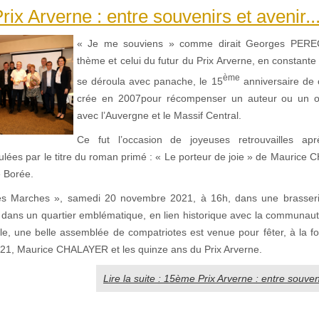
ix Arverne : entre souvenirs et avenir..
« Je me souviens » comme dirait Georges PEREC
thème et celui du futur du Prix Arverne, en constant
ème
se déroula avec panache, le 15
anniversaire de ce
crée en 2007pour récompenser un auteur ou un o
avec l’Auvergne et le Massif Central.
Ce fut l’occasion de joyeuses retrouvailles a
mulées par le titre du roman primé : « Le porteur de joie » de Mauric
e Borée.
 Marches », samedi 20 novembre 2021, à 16h, dans une brasseri
ée dans un quartier emblématique, en lien historique avec la communau
ille, une belle assemblée de compatriotes est venue pour fêter, à la fo
021, Maurice CHALAYER et les quinze ans du Prix Arverne.
Lire la suite : 15ème Prix Arverne : entre souveni