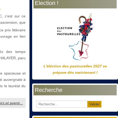
Election !
précédente
précédent
suivante
suivant
.
, c’est sur ce
e ascension, que
 prix littéraire
uvrage en lien
près des temps
e CHALAYER, paru
L'éléction des pastourelles 2027 se
prépare dès maintenant !
e spacieuse et
té auvergnate à
is le lauréat du
Recherche
rs et avenir...
Valider