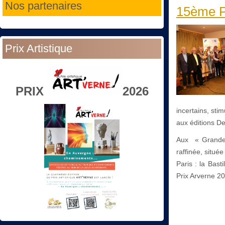
Nos partenaires
15ème Pr
Prix Artistique
PRIX
2026
incertains, sti
aux éditions D
Aux « Grandes
raffinée, situ
Paris : la Bast
Prix Arverne 2