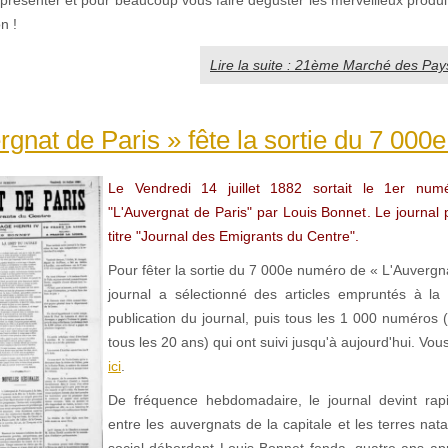
n !
Lire la suite : 21ème Marché des Pay
rgnat de Paris » fête la sortie du 7 00
Le Vendredi 14 juillet 1882 sortait le
1er numé
"L'Auvergnat de Paris" par Louis Bonnet. Le journal 
titre "Journal des Emigrants du Centre".
Pour fêter la sortie du 7 000e numéro de « L'Auvergna
journal a sélectionné des articles empruntés à la
publication du journal, puis tous les 1 000 numéros 
tous les 20 ans) qui ont suivi jusqu'à aujourd'hui. Vo
ici
.
De fréquence hebdomadaire, le journal devint rapi
entre les auvergnats de la capitale et les terres nata
social débordant Louis Bonnet fonda, quatre ans ap