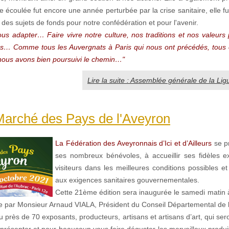
 écoulée fut encore une année perturbée par la crise sanitaire, elle fu
des sujets de fonds pour notre confédération et pour l'avenir.
ous adapter… Faire vivre notre culture, nos traditions et nos valeurs
s… Comme tous les Auvergnats à Paris qui nous ont précédés, tous
ous avons bien poursuivi le chemin…"
Lire la suite : Assemblée générale de la Li
arché des Pays de l'Aveyron
La Fédération des Aveyronnais d’Ici et d’Ailleurs
se p
ses nombreux bénévoles, à accueillir ses fidèles e
visiteurs dans les meilleures conditions possibles e
aux exigences sanitaires gouvernementales.
Cette 21ème édition sera inaugurée le samedi matin 
par Monsieur Arnaud VIALA, Président du Conseil Départemental de l
 près de 70 exposants, producteurs, artisans et artisans d’art, qui ser
s présenter et pour beaucoup vous faire déguster les merveilleux produi