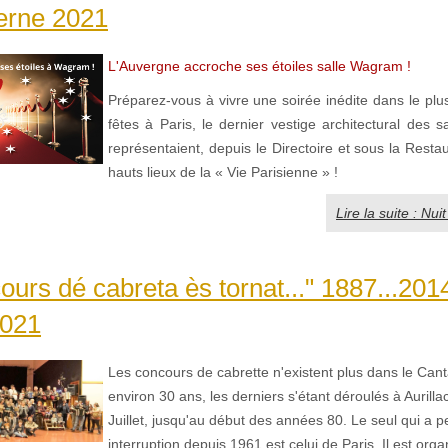
erne 2021
L'Auvergne accroche ses étoiles salle Wagram !
Préparez-vous à vivre une soirée inédite dans le plu
fêtes à Paris, le dernier vestige architectural des s
représentaient, depuis le Directoire et sous la Restau
hauts lieux de la « Vie Parisienne » !
Lire la suite : Nu
ours dé cabreta ès tornat..." 1887...20
021
Les concours de cabrette n'existent plus dans le Cant
environ 30 ans, les derniers s'étant déroulés à Aurillac
Juillet, jusqu'au début des années 80. Le seul qui a 
interruption depuis 1961 est celui de Paris. Il est orga