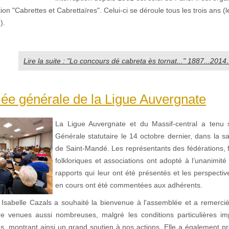
iation "Cabrettes et Cabrettaïres". Celui-ci se déroule tous les trois ans (
).
Lire la suite : "Lo concours dé cabreta ès tornat..." 1887...
ée générale de la Ligue Auvergnate
La Ligue Auvergnate et du Massif-central a tenu
Générale statutaire le 14 octobre dernier, dans la sa
de Saint-Mandé. Les représentants des fédérations, f
folkloriques et associations ont adopté à l’unanimit
rapports qui leur ont été présentés et les perspecti
en cours ont été commentées aux adhérents.
Isabelle Cazals a souhaité la bienvenue à l'assemblée et a remerci
re venues aussi nombreuses, malgré les conditions particulières i
es, montrant ainsi un grand soutien à nos actions. Elle a également p