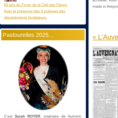
60 ans du Foyer de la Cité des Fleurs
made in Aveyro
Avec la présence des 3 évêques des
départements fondateurs.
Pastourelles 2025...
« L'Auve
C’est
Sarah ROYER
, originaire de Aumont-