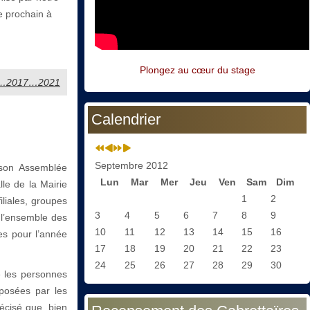
le prochain à
Plongez au cœur du stage
2014…2017…2021
Calendrier
Septembre 2012
 son Assemblée
Lun
Mar
Mer
Jeu
Ven
Sam
Dim
lle de la Mairie
1
2
iliales, groupes
3
4
5
6
7
8
9
é l’ensemble des
10
11
12
13
14
15
16
ves pour l’année
17
18
19
20
21
22
23
24
25
26
27
28
29
30
é les personnes
mposées par les
récisé que, bien