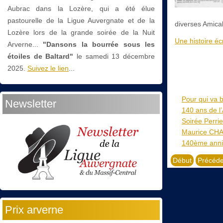
Aubrac dans la Lozère, qui a été élue
pastourelle de la Ligue Auvergnate et de la
diverses Amical
Lozère lors de la grande soirée de la Nuit
Une histoire écr
Arverne...
"Dansons la bourrée sous les
étoiles de Baltard"
le
samedi 13 décembre
2025.
Suivez le lien
...
Pour qui va b
Newsletter
140 ans de l’
Soirée Perrie
Maurice CHA
140ème anniv
Début
Précéde
Prix arverne