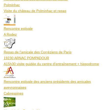
Polminhac
Visite du château de Polminhac et repas
12
Aoû
Rencontre estivale
A Rodez
23
Aoû
Repas de l'amicale des Corréziens de Paris
19230 ARNAC POMPADOUR
A15h30 visite guidée du centre d’entraînement + hippodrome
25
Aoû
Rencontre estivale des anciens présidents des amicales
aveyronnaises
Cabrespines
09
Oct