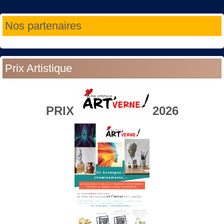
Année
Mois
Année
Mois
Nos partenaires
précédente
précédent
suivante
suivant
Prix Artistique
PRIX
2026