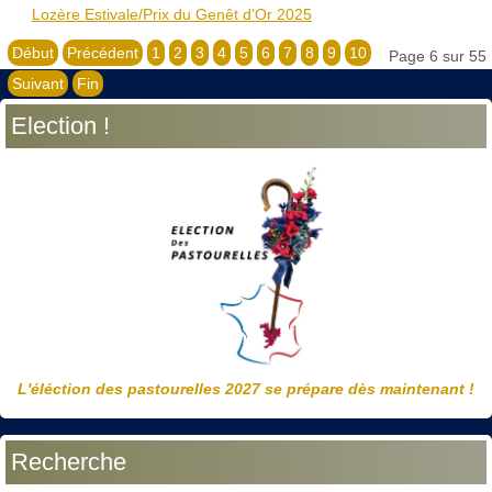
Lozère Estivale/Prix du Genêt d’Or 2025
Début
Précédent
1
2
3
4
5
6
7
8
9
10
Page 6 sur 55
Suivant
Fin
Election !
L'éléction des pastourelles 2027 se prépare dès maintenant !
Recherche