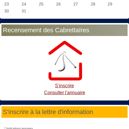
23
24
25
26
27
28
29
30
31
Recensement des Cabrettaïres
S'inscrire
Consulter l'annuaire
S'inscrire à la lettre d'information
*
Indications requises