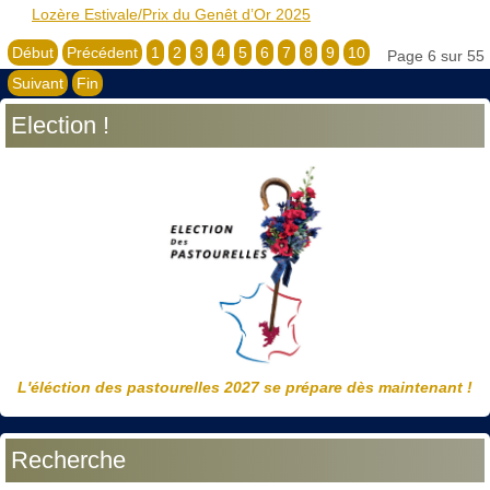
Lozère Estivale/Prix du Genêt d’Or 2025
Début
Précédent
1
2
3
4
5
6
7
8
9
10
Page 6 sur 55
Suivant
Fin
Election !
L'éléction des pastourelles 2027 se prépare dès maintenant !
Recherche