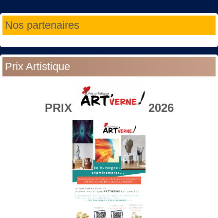
Année
Mois
Année
Mois
Nos partenaires
précédente
précédent
suivante
suivant
Prix Artistique
PRIX
2026