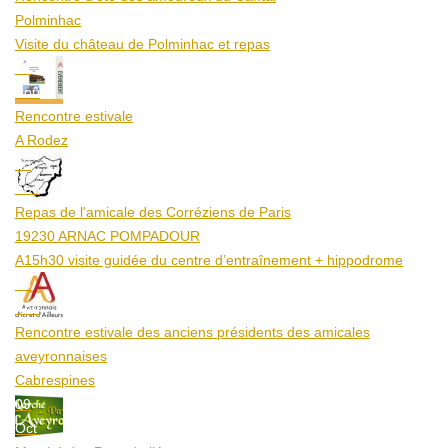
Polminhac
Visite du château de Polminhac et repas
12
Aoû
Rencontre estivale
A Rodez
23
Aoû
Repas de l'amicale des Corréziens de Paris
19230 ARNAC POMPADOUR
A15h30 visite guidée du centre d’entraînement + hippodrome
25
Aoû
Rencontre estivale des anciens présidents des amicales
aveyronnaises
Cabrespines
09
Oct