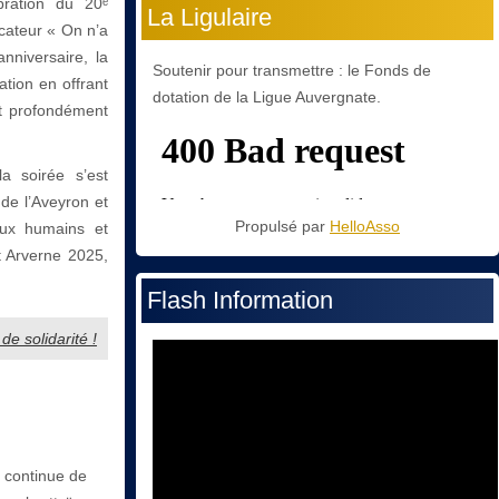
bration du 20ᵉ
La Ligulaire
ocateur « On n’a
nniversaire, la
Soutenir pour transmettre : le Fonds de
ation en offrant
dotation de la Ligue Auvergnate.
t profondément
a soirée s’est
 de l’Aveyron et
Propulsé par
HelloAsso
eux humains et
it Arverne 2025,
Flash Information
de solidarité !
 continue de