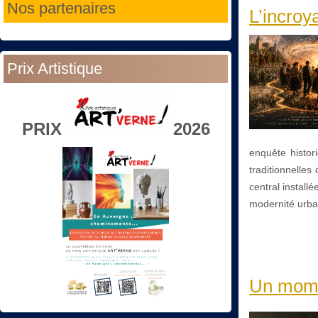
Nos partenaires
L’incroy
Prix Artistique
PRIX
2026
enquête histor
traditionnelle
central installé
modernité urba
Un momen