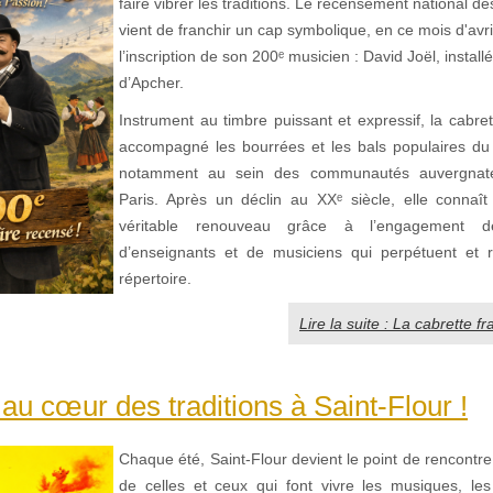
faire vibrer les traditions. Le recensement national de
vient de franchir un cap symbolique, en ce mois d'avr
l’inscription de son 200ᵉ musicien : David Joël, install
d’Apcher.
Instrument au timbre puissant et expressif, la cabre
accompagné les bourrées et les bals populaires du 
notamment au sein des communautés auvergnates
Paris. Après un déclin au XXᵉ siècle, elle connaît
véritable renouveau grâce à l’engagement d
d’enseignants et de musiciens qui perpétuent et r
répertoire.
Lire la suite : La cabrette fr
au cœur des traditions à Saint-Flour !
Chaque été, Saint-Flour devient le point de rencontr
de celles et ceux qui font vivre les musiques, le