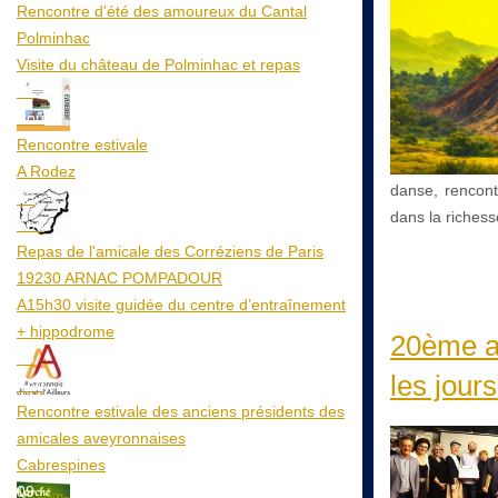
Rencontre d'été des amoureux du Cantal
Polminhac
Visite du château de Polminhac et repas
12
Aoû
Rencontre estivale
A Rodez
danse, rencont
23
dans la richess
Aoû
Repas de l'amicale des Corréziens de Paris
19230 ARNAC POMPADOUR
A15h30 visite guidée du centre d’entraînement
+ hippodrome
20ème an
25
les jours
Aoû
Rencontre estivale des anciens présidents des
amicales aveyronnaises
Cabrespines
09