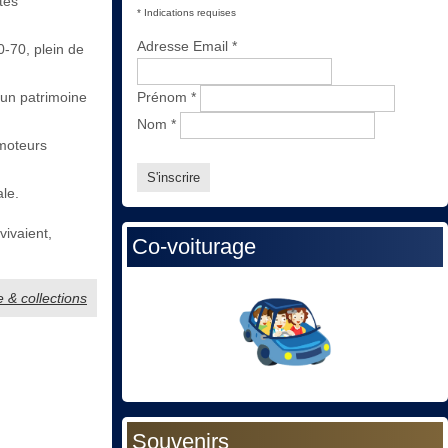
tes
*
Indications requises
Adresse Email
*
-70, plein de
Prénom
*
d’un patrimoine
Nom
*
 moteurs
ale.
ivaient,
Co-voiturage
 & collections
Souvenirs