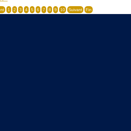
nt
1
2
3
4
5
6
7
8
9
10
Suivant
Fin