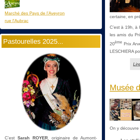
Oct
Marché des Pays de l’Aveyron
certaine, en p
rue l'Aubrac
C’est à 19h, à 
les amis du Pri
Pastourelles 2025...
ème
20
Prix Arv
LESCHIERA pour 
Lir
Musée d
On y découvre u
C’est
Sarah ROYER
, originaire de Aumont-