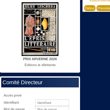
Début
Précéde
PRIX ARVERNE 2026
Editions le dilettante
Comité Directeur
Accès privé
Identifiant
Mot de passe