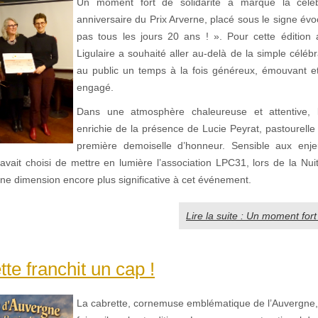
Un moment fort de solidarité a marqué la célé
anniversaire du Prix Arverne, placé sous le signe év
pas tous les jours 20 ans ! ». Pour cette édition a
Ligulaire a souhaité aller au-delà de la simple célébr
au public un temps à la fois généreux, émouvant e
engagé.
Dans une atmosphère chaleureuse et attentive, l
enrichie de la présence de Lucie Peyrat, pastourelle
première demoiselle d’honneur. Sensible aux enj
 avait choisi de mettre en lumière l’association LPC31, lors de la Nu
ne dimension encore plus significative à cet événement.
Lire la suite : Un moment fort 
tte franchit un cap !
La cabrette, cornemuse emblématique de l’Auvergne,