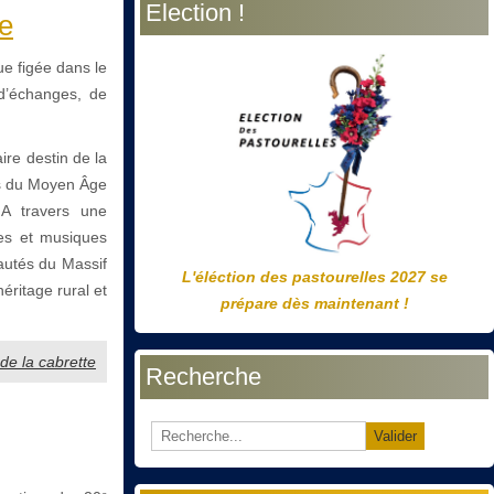
Election !
précédente
précédent
suivante
suivant
te
ue figée dans le
 d’échanges, de
ire destin de la
ses du Moyen Âge
 A travers une
ses et musiques
autés du Massif
L'éléction des pastourelles 2027 se
héritage rural et
prépare dès maintenant !
 de la cabrette
Recherche
Valider