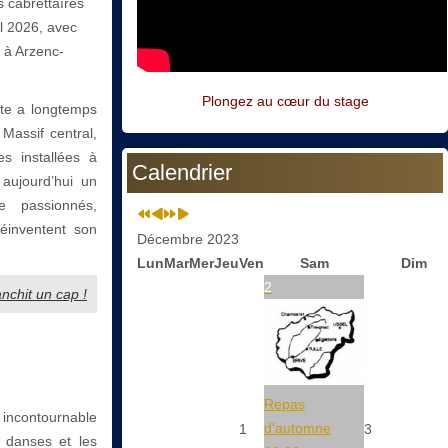
s cabrettaïres
il 2026, avec
é à Arzenc-
Plongez au cœur du stage
tte a longtemps
Massif central,
 installées à
Calendrier
 aujourd’hui un
e passionnés,
éinventent son
Décembre 2023
Lun
Mar
Mer
Jeu
Ven
Sam
Dim
2
anchit un cap !
Repas
e incontournable
d'automne
1
3
s danses et les