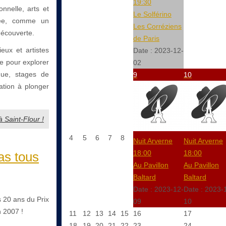
19:30
onnelle, arts et
Le Solférino
nnée, comme un
Les Corréziens
découverte.
de Paris
eux et artistes
Date :
2023-12-
e pour explorer
02
que, stages de
9
10
ation à plonger
à Saint-Flour !
4
5
6
7
8
Nuit Arverne
Nuit Arverne
18:00
18:00
as tous
Au Pavillon
Au Pavillon
Baltard
Baltard
Date :
2023-12-
Date :
2023-
s 20 ans du Prix
09
10
n 2007 !
11
12
13
14
15
16
17
18
19
20
21
22
23
24