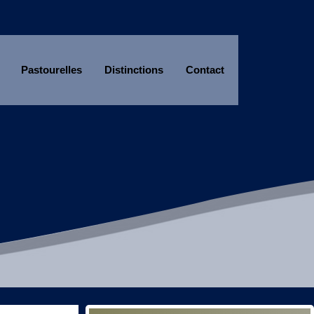
Pastourelles
Distinctions
Contact
Année
Mois
Année
Mois