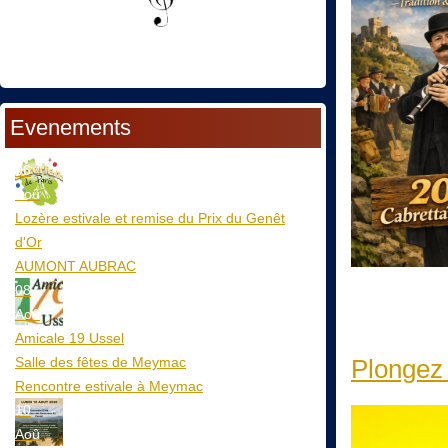
Evenements
06
Aoû
Lozère estivale et remise du Prix du Genêt
d'Or
AUMONT AUBRAC
08
Aoû
Amicale 19 Ussel
Salle des fêtes de Meymac
Plongez 
Rencontre estivale à Meymac
10
Aoû