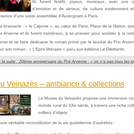
Ils furent festifs, joyeux, musicaux, avec une 
d’émotion et de sérieux, de culture évidemment e
résence d’une vaste assemblée d’Auvergnats à Paris.
la brasserie : « le Capone », au cœur de Paris, Place de la Nation, qu
x Arverne et ils furent nombreux, à se presser pour assister à la remi
erne et se faire dédicacer le roman primé par le lauréat du Prix Arver
son roman : « L’Epris littéraire » paru aux éditions Le Dilettante.
e la suite : 20ème anniversaire du Prix Arverne : « on n’a pas tous les j
u Veinazès – ambiance & collections
Le
Musée du Veinazès
propose une immersion viv
monde rural du XXe siècle, à travers une riche col
milliers d’objets.
ne véritable reconstitution de la vie quotidienne d’autrefois :