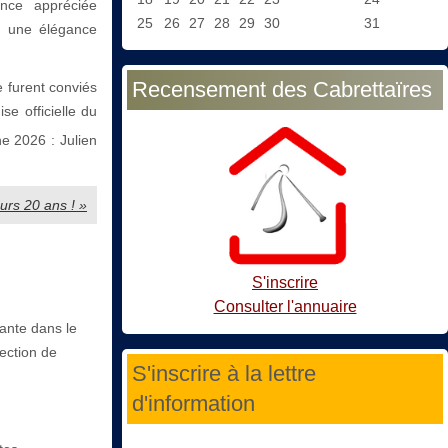
once appréciée
25
26
27
28
29
30
31
t une élégance
Recensement des Cabrettaïres
e furent conviés
se officielle du
ne 2026 : Julien
ours 20 ans ! »
S'inscrire
Consulter l'annuaire
ante dans le
lection de
S'inscrire à la lettre
d'information