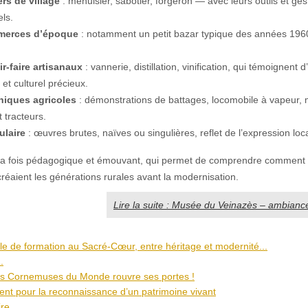
ers de village
: menuisier, sabotier, forgeron — avec leurs outils et ges
els.
merces d’époque
: notamment un petit bazar typique des années 1960
r-faire artisanaux
: vannerie, distillation, vinification, qui témoignent 
et culturel précieux.
niques agricoles
: démonstrations de battages, locomobile à vapeur,
 tracteurs.
ulaire
: œuvres brutes, naïves ou singulières, reflet de l’expression loc
à la fois pédagogique et émouvant, qui permet de comprendre comment v
t créaient les générations rurales avant la modernisation.
Lire la suite : Musée du Veinazès – ambiance
le de formation au Sacré-Cœur, entre héritage et modernité...
.
s Cornemuses du Monde rouvre ses portes !
t pour la reconnaissance d’un patrimoine vivant
ire...