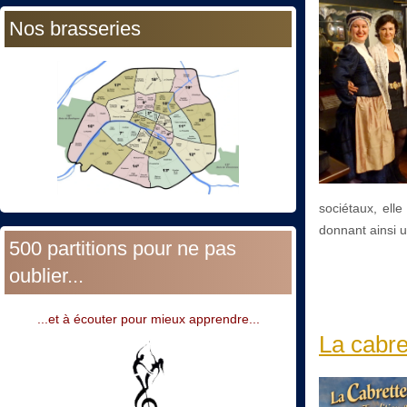
Nos brasseries
sociétaux, elle
donnant ainsi u
500 partitions pour ne pas
oublier...
...et à écouter pour mieux apprendre...
La cabre