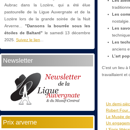
Les ateli
Aubrac dans la Lozère, qui a été élue
traditionn
pastourelle de la Ligue Auvergnate et de la
Les com
Lozère lors de la grande soirée de la Nuit
nostalgie.
Arverne...
"Dansons la bourrée sous les
Les savoi
étoiles de Baltard"
le
samedi 13 décembre
technique 
2025.
Suivez le lien
...
Les tech
anciens et
L’art pop
Newsletter
C’est un lieu 
travaillaient e
Un demi-sièc
Robert Four..
Le Musée de
Prix arverne
Un engagemen
L’Epris littéra