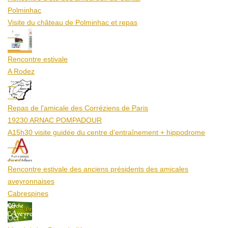
Polminhac
Visite du château de Polminhac et repas
12
Aoû
Rencontre estivale
A Rodez
23
Aoû
Repas de l'amicale des Corréziens de Paris
19230 ARNAC POMPADOUR
A15h30 visite guidée du centre d’entraînement + hippodrome
25
Aoû
Rencontre estivale des anciens présidents des amicales
aveyronnaises
Cabrespines
09
Oct