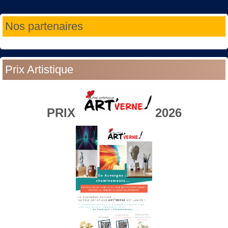
Année
Mois
Année
Mois
Nos partenaires
précédente
précédent
suivante
suivant
Prix Artistique
PRIX
2026