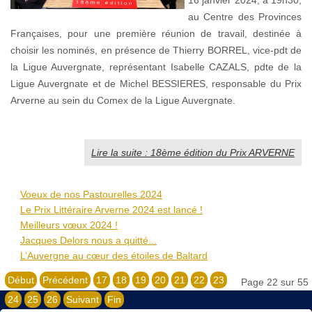
16 janvier 2024, à 19h30,
au Centre des Provinces
Françaises, pour une première réunion de travail, destinée à
choisir les nominés, en présence de Thierry BORREL, vice-pdt de
la Ligue Auvergnate, représentant Isabelle CAZALS, pdte de la
Ligue Auvergnate et de Michel BESSIERES, responsable du Prix
Arverne au sein du Comex de la Ligue Auvergnate.
Lire la suite : 18ème édition du Prix ARVERNE
Voeux de nos Pastourelles 2024
Le Prix Littéraire Arverne 2024 est lancé !
Meilleurs vœux 2024 !
Jacques Delors nous a quitté...
L’Auvergne au cœur des étoiles de Baltard
Début
Précédent
17
18
19
20
21
22
23
Page 22 sur 55
24
25
26
Suivant
Fin