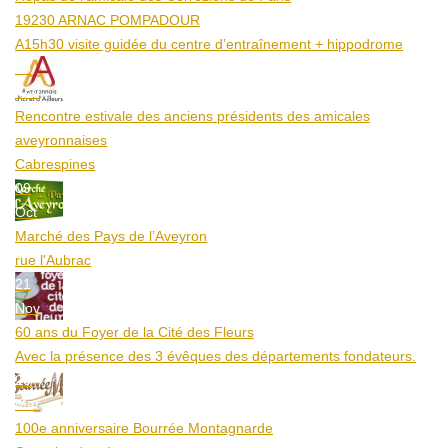
19230 ARNAC POMPADOUR
A15h30 visite guidée du centre d’entraînement + hippodrome
25
Aoû
Rencontre estivale des anciens présidents des amicales
aveyronnaises
Cabrespines
09
Oct
Marché des Pays de l’Aveyron
rue l'Aubrac
21
Nov
60 ans du Foyer de la Cité des Fleurs
Avec la présence des 3 évêques des départements fondateurs.
20
Mar
100e anniversaire Bourrée Montagnarde