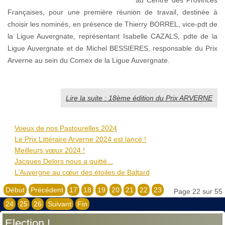
au Centre des Provinces
Françaises, pour une première réunion de travail, destinée à
choisir les nominés, en présence de Thierry BORREL, vice-pdt de
la Ligue Auvergnate, représentant Isabelle CAZALS, pdte de la
Ligue Auvergnate et de Michel BESSIERES, responsable du Prix
Arverne au sein du Comex de la Ligue Auvergnate.
Lire la suite : 18ème édition du Prix ARVERNE
Voeux de nos Pastourelles 2024
Le Prix Littéraire Arverne 2024 est lancé !
Meilleurs vœux 2024 !
Jacques Delors nous a quitté...
L’Auvergne au cœur des étoiles de Baltard
Début
Précédent
17
18
19
20
21
22
23
Page 22 sur 55
24
25
26
Suivant
Fin
Election !