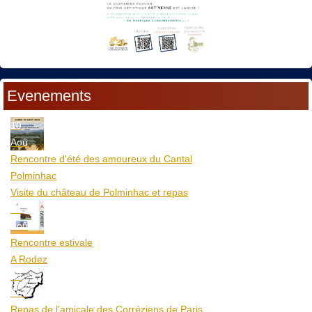
Evenements
10
Aoû
Rencontre d'été des amoureux du Cantal
Polminhac
Visite du château de Polminhac et repas
12
Aoû
Rencontre estivale
A Rodez
23
Aoû
Repas de l'amicale des Corréziens de Paris