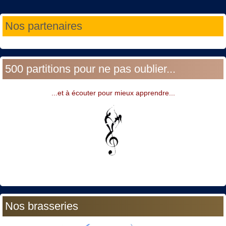
Année
Mois
Année
Mois
Nos partenaires
précédente
précédent
suivante
suivant
500 partitions pour ne pas oublier...
...et à écouter pour mieux apprendre...
Nos brasseries