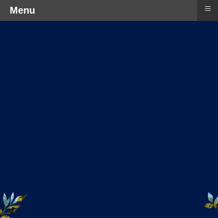
≡
Menu