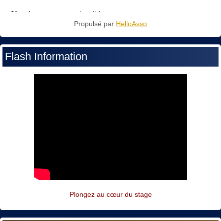
Propulsé par
HelloAsso
Flash Information
Plongez au cœur du stage