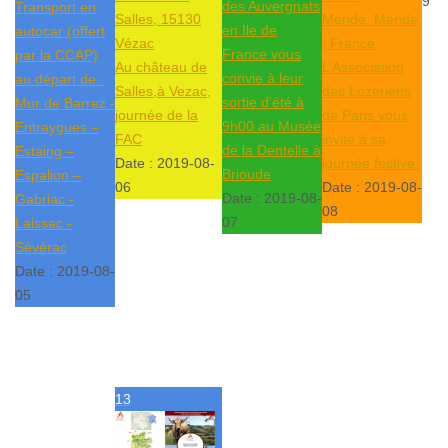
9
des Auvergnats
Transport en
Salles, 15130
Mende, Mende
en Ile de
autocar (offert
Vézac
, France
France vous
par la CCAP)
Au château de
L’Association
convie à leur
au départ de :
Salles,à Vezac,
des Lozériens
sortie d'été à
Mur de Barrez -
journée de la
de Paris vous
9h00 au Musée
Entraygues –
FAC
invite à sa
de la Dentelle à
Estaing –
Date :
2019-08-
journée festive.
Brioude
Espalion –
06
Date :
2019-08-
Date :
2019-08-
Gabriac -
08
07
Laissac -
Sévérac
Date :
2019-08-
05
13