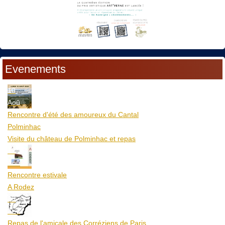
Evenements
10
Aoû
Rencontre d'été des amoureux du Cantal
Polminhac
Visite du château de Polminhac et repas
12
Aoû
Rencontre estivale
A Rodez
23
Aoû
Repas de l'amicale des Corréziens de Paris