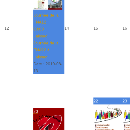
Journée de la
FNA12
12
14
15
16
00:00
Laissac
Journée de la
FNA12 à
Laissac
Date :
2019-08-
13
22
23
20