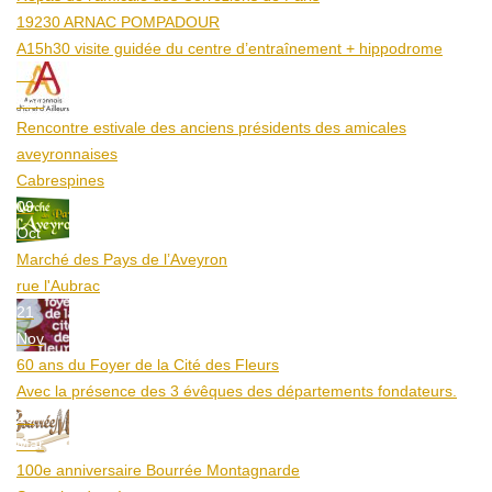
19230 ARNAC POMPADOUR
A15h30 visite guidée du centre d’entraînement + hippodrome
25
Aoû
Rencontre estivale des anciens présidents des amicales
aveyronnaises
Cabrespines
09
Oct
Marché des Pays de l’Aveyron
rue l'Aubrac
21
Nov
60 ans du Foyer de la Cité des Fleurs
Avec la présence des 3 évêques des départements fondateurs.
20
Mar
100e anniversaire Bourrée Montagnarde