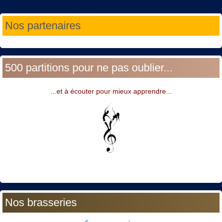
Année
Mois
Année
Mois
Nos partenaires
précédente
précédent
suivante
suivant
500 partitions pour ne pas oublier...
...et à écouter pour mieux apprendre...
Nos brasseries