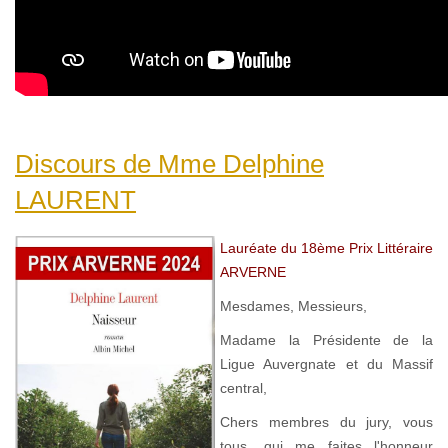
Discours de Mme Delphine
LAURENT
Lauréate du 18ème Prix Littéraire
ARVERNE
Mesdames, Messieurs,
Madame la Présidente de la
Ligue Auvergnate et du Massif
central,
Chers membres du jury, vous
tous, qui me faites l'honneur