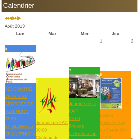
Calendrier
Août 2019
Lun
Mar
Mer
Jeu
1
2
5
7
8
6
RENCONTRE
d’ETE à ST
Journée de la
GEORGES DE
FAIF
LUZENCON
Lozère
09:00
07:00
Journée de FAC
Estivale/ Prix
Brioude
ST GEORGES
00:00
du Genêt d’Or
La Fédération
DE LUZENCON
Château de
14:00