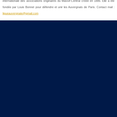
internationale des associations originaires du Massif-Central créée en 1886. Elle a été
fondée par Louis Bonnet pour défendre et unir les Auvergnats de Paris. Contact mail :
ligueauvergnate@gmail.com