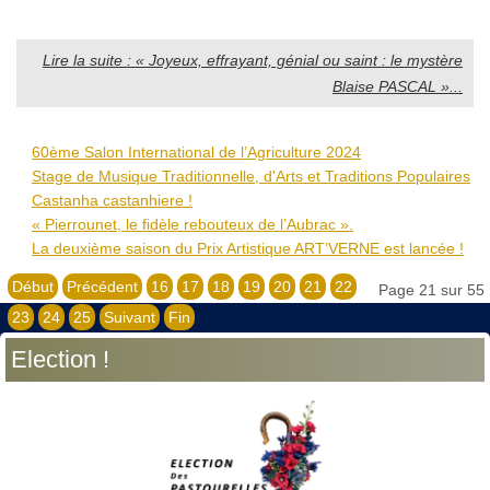
Lire la suite : « Joyeux, effrayant, génial ou saint : le mystère
Blaise PASCAL »...
60ème Salon International de l’Agriculture 2024
Stage de Musique Traditionnelle, d'Arts et Traditions Populaires
Castanha castanhiere !
« Pierrounet, le fidèle rebouteux de l’Aubrac ».
La deuxième saison du Prix Artistique ART’VERNE est lancée !
Début
Précédent
16
17
18
19
20
21
22
Page 21 sur 55
23
24
25
Suivant
Fin
Election !