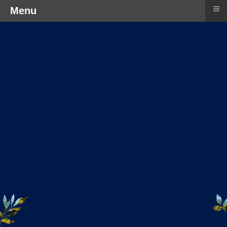
≡
Menu