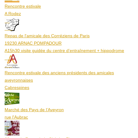
Rencontre estivale
A Rodez
23
Aoû
Repas de l'amicale des Corréziens de Paris
19230 ARNAC POMPADOUR
A15h30 visite guidée du centre d’entraînement + hippodrome
25
Aoû
Rencontre estivale des anciens présidents des amicales
aveyronnaises
Cabrespines
09
Oct
Marché des Pays de l’Aveyron
rue l'Aubrac
21
Nov