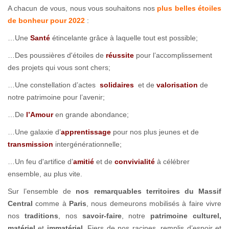
A chacun de vous, nous vous souhaitons nos
plus belles étoiles
de bonheur pour 2022
:
…Une
Santé
étincelante grâce à laquelle tout est possible;
…Des poussières d'étoiles de
réussite
pour l’accomplissement
des projets qui vous sont chers;
…Une constellation d’actes
solidaires
et de
valorisation
de
notre patrimoine pour l’avenir;
…De
l’Amour
en grande abondance;
…Une galaxie d’
apprentissage
pour nos plus jeunes et de
transmission
intergénérationnelle;
…Un feu d'artifice d’
amitié
et de
convivialité
à célébrer
ensemble, au plus vite.
Sur l’ensemble de
nos remarquables territoires du Massif
Central
comme à
Paris
, nous demeurons mobilisés à faire vivre
nos
traditions
, nos
savoir-faire
, notre
patrimoine culturel,
matériel
et
immatériel
. Fiers de nos racines, remplis d’espoir et