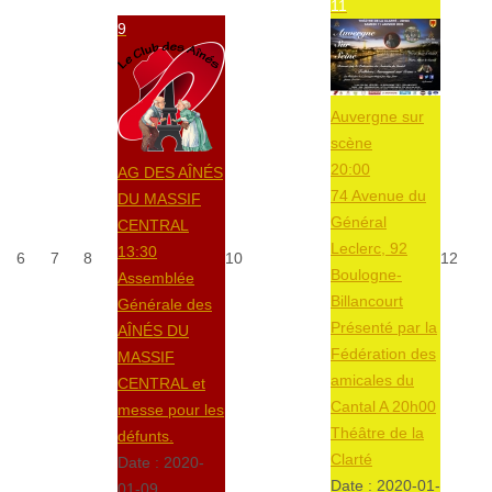
11
9
Auvergne sur
scène
20:00
AG DES AÎNÉS
74 Avenue du
DU MASSIF
Général
CENTRAL
Leclerc, 92
13:30
6
7
8
10
12
Boulogne-
Assemblée
Billancourt
Générale des
Présenté par la
AÎNÉS DU
Fédération des
MASSIF
amicales du
CENTRAL et
Cantal A 20h00
messe pour les
Théâtre de la
défunts.
Clarté
Date :
2020-
Date :
2020-01-
01-09