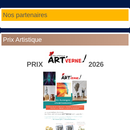
Année
Mois
Année
Mois
Nos partenaires
précédente
précédent
suivante
suivant
Prix Artistique
PRIX
2026