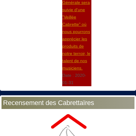
Générale sera
suivie d'une
"Veillée
Cabrette" où
nous pourrons
apprécier les
produits de
notre terroir, le
talent de nos
musiciens.
Date :
2020-
01-31
Recensement des Cabrettaïres