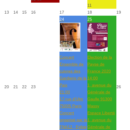
11
13
14
15
16
17
18
19
24
25
Concert
Election de la
Ensemble de
Payse de
cuivres des
France 2020
Gardiens de la
14:00
Paix
1, avenue du
20
21
22
23
26
21:00
Générale de
17 rue d'Ulm
Gaulle 91300
75005 Paris
Massy
Concert
Espace Liberté
organisé par la
1, avenue du
FNA12 , Eglise
Générale de