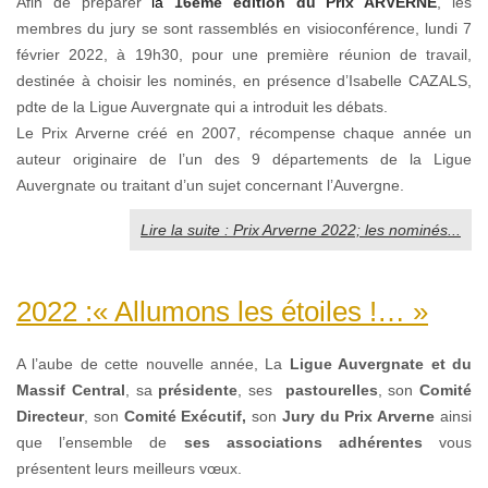
Afin de préparer
la
16ème édition du Prix ARVERNE
, les
membres du jury se sont rassemblés en visioconférence, lundi 7
février 2022, à 19h30, pour une première réunion de travail,
destinée à choisir les nominés, en présence d’Isabelle CAZALS,
pdte de la Ligue Auvergnate qui a introduit les débats.
Le Prix Arverne créé en 2007, récompense chaque année un
auteur originaire de l’un des 9 départements de la Ligue
Auvergnate ou traitant d’un sujet concernant l’Auvergne.
Lire la suite : Prix Arverne 2022; les nominés...
2022 :« Allumons les étoiles !… »
A l’aube de cette nouvelle année, La
Ligue Auvergnate et du
Massif Central
, sa
présidente
, ses
pastourelles
, son
Comité
Directeur
, son
Comité Exécutif,
son
Jury du Prix Arverne
ainsi
que l’ensemble de
ses associations adhérentes
vous
présentent leurs meilleurs vœux.