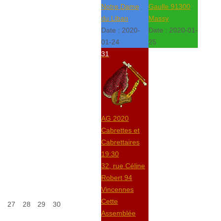
Notre Dame
Gaulle 91300
du Liban
Massy
Date :
2020-
Date :
2020-01-
01-24
25
31
AG 2020
Cabrettes et
Cabrettaires
19:30
32, rue Céline
Robert 94
Vincennes
Cette
27
28
29
30
Assemblée