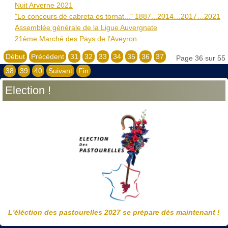
Nuit Arverne 2021
"Lo concours dé cabreta ès tornat..." 1887...2014…2017…2021
Assemblée générale de la Ligue Auvergnate
21ème Marché des Pays de l'Aveyron
Début
Précédent
31
32
33
34
35
36
37
Page 36 sur 55
38
39
40
Suivant
Fin
Election !
L'éléction des pastourelles 2027 se prépare dès maintenant !