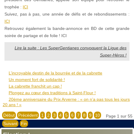
trophée :
ICI
Suivez, pas à pas, une année de défis et de rebondissements :
ICI
Retrouvez également la bande-annonce en BD de cette grande
soirée de partage et de folie ! ICI
Lire la suite : Les SuperGentianes convoquent la Ligue des
Super-Héros !
L’incroyable destin de la bourrée et de la cabrette
Un moment fort de solidarité !
La cabrette franchit un cap !
Plongez au cœur des traditions à Saint-Flour !
20ème anniversaire du Prix Arverne : « on n’a pas tous les jours
20 ans ! »
Début
Précédent
1
2
3
4
5
6
7
8
9
10
Page 1 sur 55
Suivant
Fin