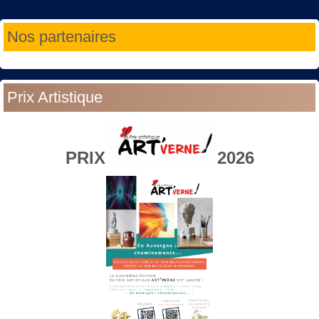
Année
Mois
Année
Mois
Nos partenaires
précédente
précédent
suivante
suivant
Prix Artistique
PRIX
2026