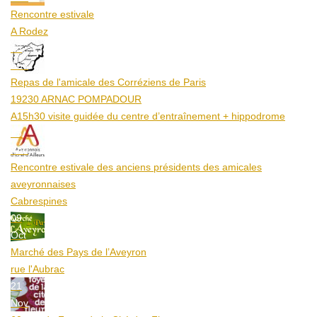
Rencontre estivale
A Rodez
23
Aoû
Repas de l'amicale des Corréziens de Paris
19230 ARNAC POMPADOUR
A15h30 visite guidée du centre d’entraînement + hippodrome
25
Aoû
Rencontre estivale des anciens présidents des amicales
aveyronnaises
Cabrespines
09
Oct
Marché des Pays de l’Aveyron
rue l'Aubrac
21
Nov