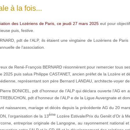
e à la fois...
iation des Lozériens de Paris, ce jeudi 27 mars 2025
eut pour objecti
euse puis, festive.
RNARD, pdt de l’ALP, ils étaient une vingtaine de Lozériens de Paris 
nnuelle de l’association.
ureux de René-François BERNARD résonnèrent pour remercier tous ses 
re 2025 puis salua Philippe CASTANET, ancien préfet de la Lozère et d
ienne, représentant son père Bernard LANDAU, architecte-voyer de la 
re BONICEL, pdt d’honneur de l’ALP qui déclara ouverte l’AG en ayan
REBUCHON, pdt d’honneur de l’ALP e de la Ligue Auvergnate et donna 
aissances, mariage et décès depuis la précédente AG du 20 mars 2024, 
ème
ON, l’organisation de la 13
Lozère Estivale/Prix du Genêt d’Or à Me
e, entreprise originale de Langogne, au rayonnement national et int
convention entre l’ALP et le CD 48 et le développement des relations ent