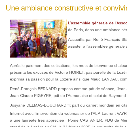
Une ambiance constructive et convivial
L’assemblée générale de l’Assoc
de Paris, dans une ambiance séri
Accueillis par René-François BE
assister à l’assemblée générale a
Après le paiement des cotisations, les mots de bienvenue chale
présenta les excuses de Victoire HOIRET, pastourelle de la Lozè
exprima sa passion pour la Lozère ainsi que Maud LANDAU, coméd
René-François BERNARD proposa comme pdt de séance, Jean-Pier
Jean-Claude PIGEYRE, pdt de l’Aumonaise et celui de Raymond T
Josyane DELMAS-BOUCHARD fit part du carnet mondain en citant n
Internet avec l’intervention du webmaster de l’ALP, Laurent VAYR
à une lauréate très appréciée : Pome CASTANIER, PDG de Mercorn
stand de la Lozère au SIA, le 24 février 2025, la poursuite de la 