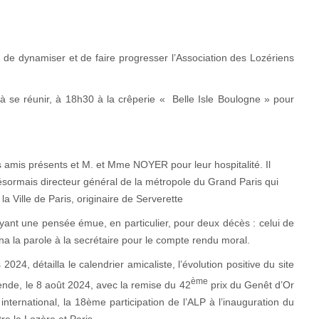
f de dynamiser et de faire progresser l’Association des Lozériens
à se réunir, à 18h30 à la crêperie « Belle Isle Boulogne » pour
amis présents et M. et Mme NOYER pour leur hospitalité. Il
ésormais directeur général de la métropole du Grand Paris qui
Ville de Paris, originaire de Serverette
t une pensée émue, en particulier, pour deux décès : celui de
la parole à la secrétaire pour le compte rendu moral.
détailla le calendrier amicaliste, l’évolution positive du site
ème
nde, le 8 août 2024, avec la remise du 42
prix du Genêt d’Or
ernational, la 18ème participation de l’ALP à l’inauguration du
re la Lozère et Paris.