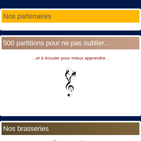
Année
Mois
Année
Mois
Nos partenaires
précédente
précédent
suivante
suivant
500 partitions pour ne pas oublier...
...et à écouter pour mieux apprendre...
Nos brasseries