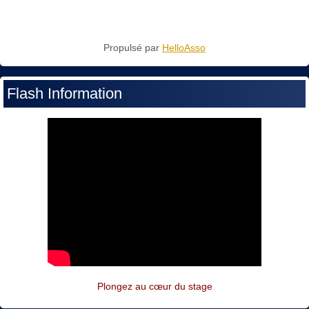
Propulsé par
HelloAsso
Flash Information
Plongez au cœur du stage