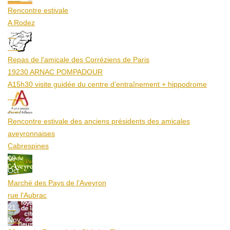
Rencontre estivale
A Rodez
23
Aoû
Repas de l'amicale des Corréziens de Paris
19230 ARNAC POMPADOUR
A15h30 visite guidée du centre d’entraînement + hippodrome
25
Aoû
Rencontre estivale des anciens présidents des amicales
aveyronnaises
Cabrespines
09
Oct
Marché des Pays de l’Aveyron
rue l'Aubrac
21
Nov