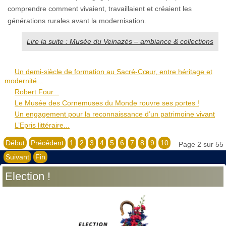
comprendre comment vivaient, travaillaient et créaient les
générations rurales avant la modernisation.
Lire la suite : Musée du Veinazès – ambiance & collections
Un demi-siècle de formation au Sacré-Cœur, entre héritage et
modernité...
Robert Four...
Le Musée des Cornemuses du Monde rouvre ses portes !
Un engagement pour la reconnaissance d’un patrimoine vivant
L’Epris littéraire...
Début
Précédent
1
2
3
4
5
6
7
8
9
10
Page 2 sur 55
Suivant
Fin
Election !