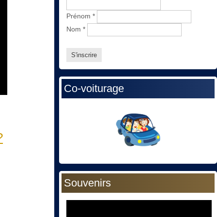
Prénom
*
Nom
*
Co-voiturage
?
Souvenirs