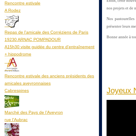
Enfin, cette nouve
Rencontre estivale
nos projets et de 
A Rodez
23
Nos pastourelles
Aoû
présenter leurs me
Repas de l'amicale des Corréziens de Paris
Bonne année à tou
19230 ARNAC POMPADOUR
A15h30 visite guidée du centre d’entraînement
+ hippodrome
25
Aoû
Rencontre estivale des anciens présidents des
amicales aveyronnaises
Joyeux N
Cabrespines
09
Oct
Marché des Pays de l’Aveyron
rue l'Aubrac
21
Nov