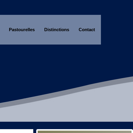
Pastourelles
Distinctions
Contact
Année
Mois
Année
Mois