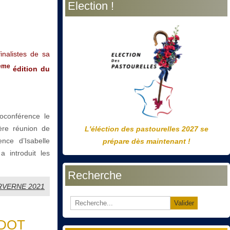
Election !
précédente
précédent
suivante
suivant
inalistes de sa
ème
édition du
oconférence le
ère réunion de
L'éléction des pastourelles 2027 se
nce d’Isabelle
prépare dès maintenant !
 introduit les
Recherche
x ARVERNE 2021
Valider
UDOT