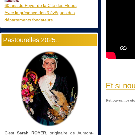
60 ans du Foyer de la Cité des Fleurs
Avec la présence des 3 évêques des
départements fondateurs.
Pastourelles 2025...
Et si no
Retrouvez nos éto
C’est
Sarah ROYER
, originaire de Aumont-