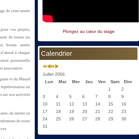
age de cette année
pour vos projets,
Plongez au cœur du stage
née de toutes les
Une bonne année
Calendrier
 d’abord à chaque
nsion personnelle
t associative.
Juillet 2056
rgnate et du Massif
Lun
Mar
Mer
Jeu
Ven
Sam
Dim
e représentation ou
1
2
 sur nos activités
3
4
5
6
7
8
9
10
11
12
13
14
15
16
17
18
19
20
21
22
23
arne, de mettre en
24
25
26
27
28
29
30
fondements de notre
31
ives.