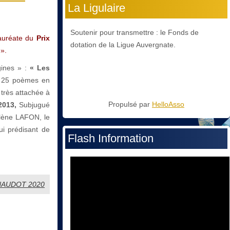
La Ligulaire
Soutenir pour transmettre : le Fonds de
auréate du
Prix
dotation de la Ligue Auvergnate.
 ».
gines » :
« Les
e 25 poèmes en
, très attachée à
Propulsé par
HelloAsso
2013,
Subjugué
Hélène LAFON, le
lui prédisant de
Flash Information
RENAUDOT 2020