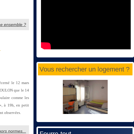
nnée ensemble ?
s
Vous rechercher un logement ?
décerné le 12 mars
e COULON que le 14
pulaire comme les
», à 19h, en petit
ent observées.
hors normes...
Fourre-tout