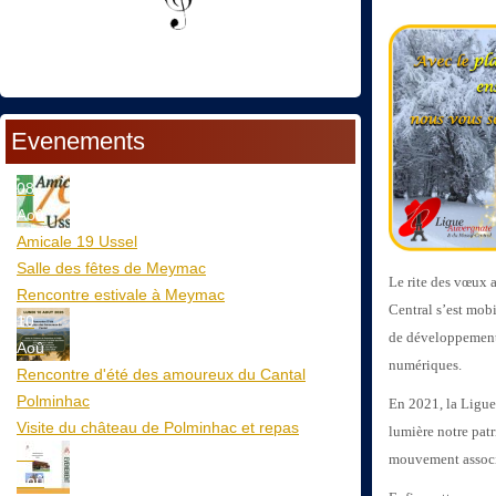
Evenements
08
Aoû
Amicale 19 Ussel
Salle des fêtes de Meymac
Le rite des vœux a
Rencontre estivale à Meymac
Central s’est mobi
10
de développement,
Aoû
numériques.
Rencontre d'été des amoureux du Cantal
Polminhac
En 2021, la Ligue
Visite du château de Polminhac et repas
lumière notre patr
12
mouvement associa
Aoû