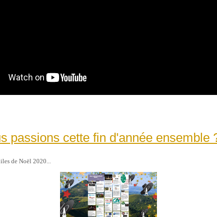
us passions cette fin d'année ensemble 
iles de Noël 2020...