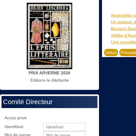
Assemblée gé
Un potager d
Bernard Bast
Veillée d'Auv
Une nouvelle 
Début
Précéde
PRIX ARVERNE 2026
Editions le dilettante
Comité Directeur
Accès privé
Identifiant
Mot de passe