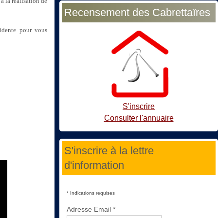
à la réalisation de
Recensement des Cabrettaïres
sidente pour vous
S'inscrire
Consulter l'annuaire
S'inscrire à la lettre
d'information
*
Indications requises
Adresse Email
*