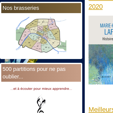
2020
Nos brasseries
500 partitions pour ne pas
oublier...
...et à écouter pour mieux apprendre...
Meilleur