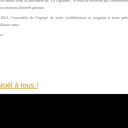
lle année verra le lancement de "La Ligulaire"; le fond de dotation qui contribuera 
nos missions d'intérêt général.
 2021, l’ensemble de l’équipe de notre confédération se joignent à notre pré
illeurs vœux.
s !
oël à tous !