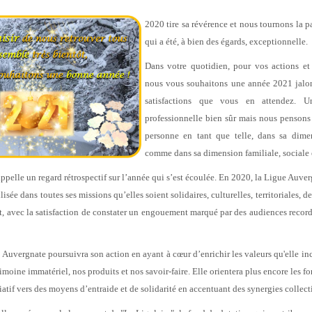
2020 tire sa révérence et nous tournons la p
qui a été, à bien des égards, exceptionnelle.
Dans votre quotidien, pour vos actions et 
nous vous souhaitons une année 2021 jalon
satisfactions que vous en attendez. 
professionnelle bien sûr mais nous pensons
personne en tant que telle, dans sa dime
comme dans sa dimension familiale, sociale e
ppelle un regard rétrospectif sur l’année qui s’est écoulée. En 2020, la Ligue Auve
lisée dans toutes ses missions qu’elles soient solidaires, culturelles, territoriales, d
 avec la satisfaction de constater un engouement marqué par des audiences records
 Auvergnate poursuivra son action en ayant à cœur d’enrichir les valeurs qu'elle inc
imoine immatériel, nos produits et nos savoir-faire. Elle orientera plus encore les 
tif vers des moyens d’entraide et de solidarité en accentuant des synergies collect