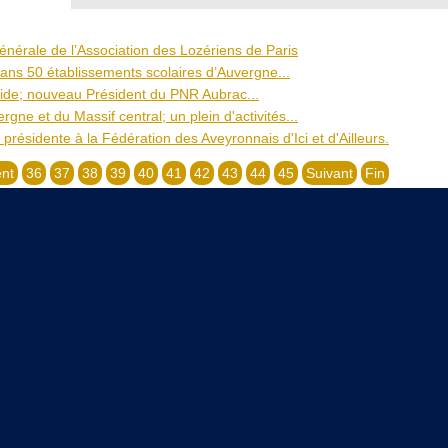
nérale de l’Association des Lozériens de Paris
ans 50 établissements scolaires d’Auvergne...
ide; nouveau Président du PNR Aubrac...
ergne et du Massif central; un plein d'activités...
présidente à la Fédération des Aveyronnais d'Ici et d'Ailleurs.
nt
36
37
38
39
40
41
42
43
44
45
Suivant
Fin