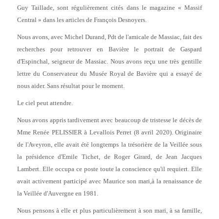
Guy Taillade, sont régulièrement cités dans le magazine « Massif
Central » dans les articles de François Desnoyers.
Nous avons, avec Michel Durand, Pdt de l'amicale de Massiac, fait des
recherches pour retrouver en Bavière le portrait de Gaspard
d'Espinchal, seigneur de Massiac. Nous avons reçu une très gentille
lettre du Conservateur du Musée Royal de Bavière qui a essayé de
nous aider. Sans résultat pour le moment.
Le ciel peut attendre.
Nous avons appris tardivement avec beaucoup de tristesse le décès de
Mme Renée PELISSIER à Levallois Perret (8 avril 2020). Originaire
de l'Aveyron, elle avait été longtemps la trésorière de la Veillée sous
la présidence d'Emile Tichet, de Roger Girard, de Jean Jacques
Lambert. Elle occupa ce poste toute la conscience qu'il requiert. Elle
avait activement participé avec Maurice son mari,à la renaissance de
la Veillée d'Auvergne en 1981.
Nous pensons à elle et plus particulièrement à son mari, à sa famille,