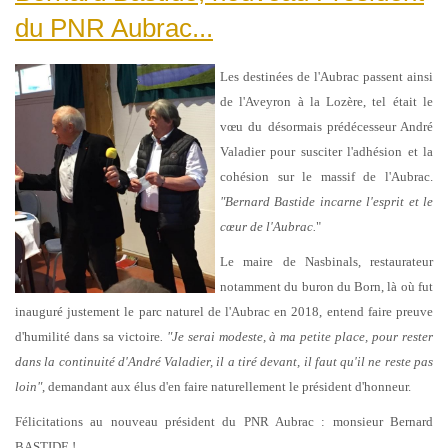
du PNR Aubrac...
Les destinées de l'Aubrac passent ainsi
de l'Aveyron à la Lozère, tel était le
vœu du désormais prédécesseur André
Valadier pour susciter l'adhésion et la
cohésion sur le massif de l'Aubrac.
"Bernard Bastide incarne l'esprit et le
cœur de l'Aubrac.
"
Le maire de Nasbinals, restaurateur
notamment du buron du Born, là où fut
inauguré justement le parc naturel de l'Aubrac en 2018, entend faire preuve
d'humilité dans sa victoire
. "Je serai modeste, à ma petite place, pour rester
dans la continuité d'André Valadier, il a tiré devant, il faut qu'il ne reste pas
loin"
, demandant aux élus d'en faire naturellement le président d'honneur.
Félicitations au nouveau président du PNR Aubrac : monsieur Bernard
BASTIDE !