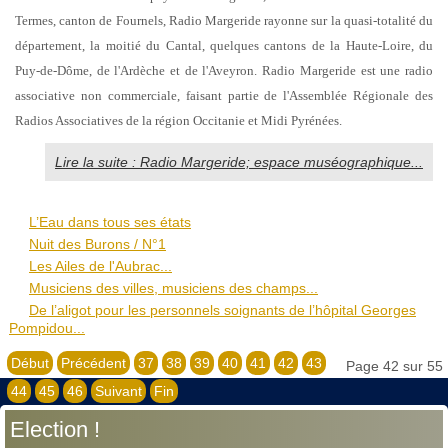
Termes, canton de Fournels, Radio Margeride rayonne sur la quasi-totalité du
département, la moitié du Cantal, quelques cantons de la Haute-Loire, du
Puy-de-Dôme, de l'Ardèche et de l'Aveyron. Radio Margeride est une radio
associative non commerciale, faisant partie de l'Assemblée Régionale des
Radios Associatives de la région Occitanie et Midi Pyrénées.
Lire la suite : Radio Margeride; espace muséographique...
L’Eau dans tous ses états
Nuit des Burons / N°1
Les Ailes de l'Aubrac...
Musiciens des villes, musiciens des champs...
De l’aligot pour les personnels soignants de l’hôpital Georges
Pompidou...
Début
Précédent
37
38
39
40
41
42
43
Page 42 sur 55
44
45
46
Suivant
Fin
Election !