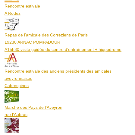
Rencontre estivale
A Rodez
23
Aoû
Repas de l'amicale des Corréziens de Paris
19230 ARNAC POMPADOUR
A15h30 visite guidée du centre d’entraînement + hippodrome
25
Aoû
Rencontre estivale des anciens présidents des amicales
aveyronnaises
Cabrespines
09
Oct
Marché des Pays de l’Aveyron
rue l'Aubrac
21
Nov