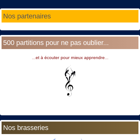
Année
Mois
Année
Mois
Nos partenaires
précédente
précédent
suivante
suivant
500 partitions pour ne pas oublier...
...et à écouter pour mieux apprendre...
Nos brasseries