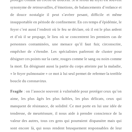
synonyme de retrouvailles, d’émotions, de balancements d’enfance et
de douce nostalgie il peut s’avérer pesant, difficile et même
insupportable en période de confinement. En ces temps d’épidémie, le
foyer c’est aussi l’endroit où le feu se déclare, où il est le plus ardent
et d’où il se propage, le lieu où se concentrent les premiers cas de
personnes contaminées, une menace qu’il faut fuir, circonscrire,
empêcher de s’étendre. Les spécialistes parleront de cluster pour
désigner ces points sur la carte, rouges comme le sang ou noirs comme
la mort. En désignant aussi la partie du corps atteinte par la maladie,
« le foyer pulmonaire » ce mot à lui seul permet de refermer la terrible
boucle du coronavirus.
Fragile
: on l’associe souvent à vulnérable pour protéger ceux qu’on
aime, les plus âgés les plus faibles, les plus délicats, ceux qui
manquent de résistance, de solidité. Ce mot porte en lui une idée de
tendresse, de meurtrissure, il nous aide à prendre conscience de la
valeur des autres, tous ces gens qui pourraient disparaitre mais qui
sont encore là, qui nous rendent brusquement responsables de leur