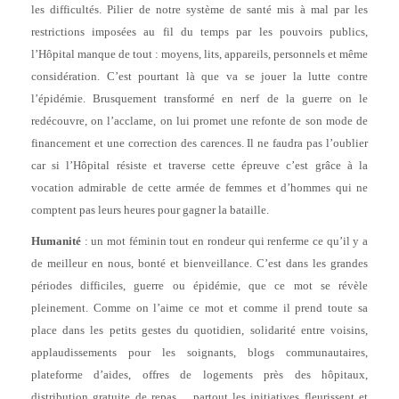
les difficultés. Pilier de notre système de santé mis à mal par les
restrictions imposées au fil du temps par les pouvoirs publics,
l’Hôpital manque de tout : moyens, lits, appareils, personnels et même
considération. C’est pourtant là que va se jouer la lutte contre
l’épidémie. Brusquement transformé en nerf de la guerre on le
redécouvre, on l’acclame, on lui promet une refonte de son mode de
financement et une correction des carences. Il ne faudra pas l’oublier
car si l’Hôpital résiste et traverse cette épreuve c’est grâce à la
vocation admirable de cette armée de femmes et d’hommes qui ne
comptent pas leurs heures pour gagner la bataille.
Humanité
: un mot féminin tout en rondeur qui renferme ce qu’il y a
de meilleur en nous, bonté et bienveillance. C’est dans les grandes
périodes difficiles, guerre ou épidémie, que ce mot se révèle
pleinement. Comme on l’aime ce mot et comme il prend toute sa
place dans les petits gestes du quotidien, solidarité entre voisins,
applaudissements pour les soignants, blogs communautaires,
plateforme d’aides, offres de logements près des hôpitaux,
distribution gratuite de repas… partout les initiatives fleurissent et