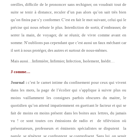
oreilles, difficile de le prononcer sans rechigner, on voudrait tout de
suite se tenir à distance, reculer d’un pas alors qu’on sait très bien
qu’on finira par s’y conformer. C’est en fait le mot suivant, celui qui le
précise qui nous rebute le plus. Interdiction de sortir, d’embrasser, de
serrer la main, de voyager, de se réunir, de vivre comme avant en
somme. N’oublions pas cependant que c’est aussi un faux méchant car
il sert à nous protéger, des autres et surtout de nous-mêmes.
Mais aussi…Infirmière, Infirmier, Infection, Isolement, Inédit…
J comme…
Journal
:
c’est le carnet intime du confinement pour ceux qui vivent
dans les mots, la page de l’écolier qui s’applique à suivre plus ou
moins vaillamment les consignes parfois obscures du maitre, le
quotidien qu’on attend impatiemment en guettant le facteur et qui se
fait de moins en moins présent dans les boites aux lettres, du jamais
vu ! ce sont toutes ces émissions de radio et de télévision où
présentateurs, professeurs et éminents spécialistes se disputent la
parole, se répètent, se confrontent, se contredisent. Sans lui, on serait