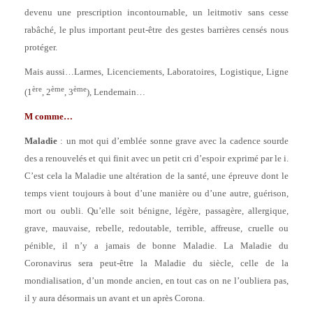
devenu une prescription incontournable, un leitmotiv sans cesse
rabâché, le plus important peut-être des gestes barrières censés nous
protéger.
Mais aussi…Larmes, Licenciements, Laboratoires, Logistique, Ligne
ère
ème
ème
(1
, 2
, 3
), Lendemain…
M comme…
Maladie
: un mot qui d’emblée sonne grave avec la cadence sourde
des a renouvelés et qui finit avec un petit cri d’espoir exprimé par le i.
C’est cela la Maladie une altération de la santé, une épreuve dont le
temps vient toujours à bout d’une manière ou d’une autre, guérison,
mort ou oubli. Qu’elle soit bénigne, légère, passagère, allergique,
grave, mauvaise, rebelle, redoutable, terrible, affreuse, cruelle ou
pénible, il n’y a jamais de bonne Maladie. La Maladie du
Coronavirus sera peut-être la Maladie du siècle, celle de la
mondialisation, d’un monde ancien, en tout cas on ne l’oubliera pas,
il y aura désormais un avant et un après Corona.