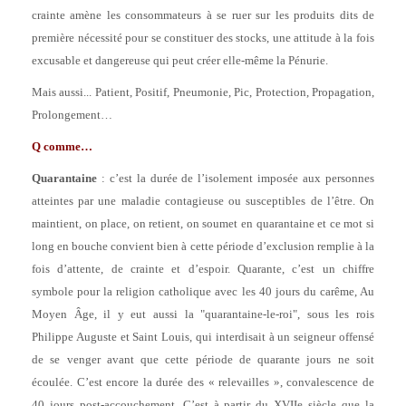
crainte amène les consommateurs à se ruer sur les produits dits de
première nécessité pour se constituer des stocks, une attitude à la fois
excusable et dangereuse qui peut créer elle-même la Pénurie.
Mais aussi... Patient, Positif, Pneumonie, Pic, Protection, Propagation,
Prolongement…
Q comme…
Quarantaine
: c’est la durée de l’isolement imposée aux personnes
atteintes par une maladie contagieuse ou susceptibles de l’être. On
maintient, on place, on retient, on soumet en quarantaine et ce mot si
long en bouche convient bien à cette période d’exclusion remplie à la
fois d’attente, de crainte et d’espoir. Quarante, c’est un chiffre
symbole pour la religion catholique avec les 40 jours du carême, Au
Moyen Âge, il y eut aussi la "quarantaine-le-roi", sous les rois
Philippe Auguste et Saint Louis, qui interdisait à un seigneur offensé
de se venger avant que cette période de quarante jours ne soit
écoulée. C’est encore la durée des « relevailles », convalescence de
40 jours post-accouchement. C’est à partir du XVIIe siècle que la