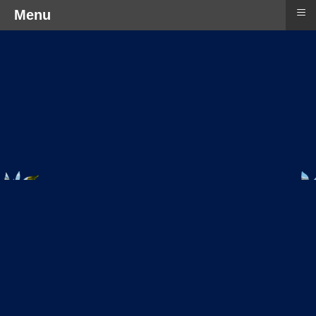
≡
Menu