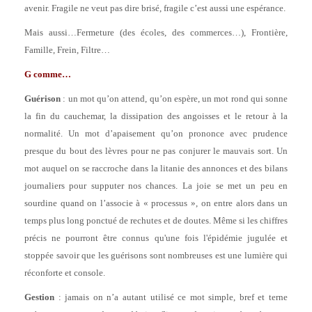
avenir. Fragile ne veut pas dire brisé, fragile c’est aussi une espérance.
Mais aussi…Fermeture (des écoles, des commerces…), Frontière,
Famille, Frein, Filtre…
G comme…
Guérison
: un mot qu’on attend, qu’on espère, un mot rond qui sonne
la fin du cauchemar, la dissipation des angoisses et le retour à la
normalité. Un mot d’apaisement qu’on prononce avec prudence
presque du bout des lèvres pour ne pas conjurer le mauvais sort. Un
mot auquel on se raccroche dans la litanie des annonces et des bilans
journaliers pour supputer nos chances. La joie se met un peu en
sourdine quand on l’associe à « processus », on entre alors dans un
temps plus long ponctué de rechutes et de doutes. Même si les chiffres
précis ne pourront être connus qu'une fois l'épidémie jugulée et
stoppée savoir que les guérisons sont nombreuses est une lumière qui
réconforte et console.
Gestion
: jamais on n’a autant utilisé ce mot simple, bref et terne