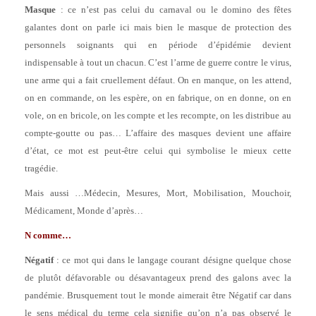
Masque
: ce n’est pas celui du carnaval ou le domino des fêtes
galantes dont on parle ici mais bien le masque de protection des
personnels soignants qui en période d’épidémie devient
indispensable à tout un chacun. C’est l’arme de guerre contre le virus,
une arme qui a fait cruellement défaut. On en manque, on les attend,
on en commande, on les espère, on en fabrique, on en donne, on en
vole, on en bricole, on les compte et les recompte, on les distribue au
compte-goutte ou pas… L’affaire des masques devient une affaire
d’état, ce mot est peut-être celui qui symbolise le mieux cette
tragédie.
Mais aussi …Médecin, Mesures, Mort, Mobilisation, Mouchoir,
Médicament, Monde d’après…
N comme…
Négatif
: ce mot qui dans le langage courant désigne quelque chose
de plutôt défavorable ou désavantageux prend des galons avec la
pandémie. Brusquement tout le monde aimerait être Négatif car dans
le sens médical du terme cela signifie qu’on n’a pas observé le