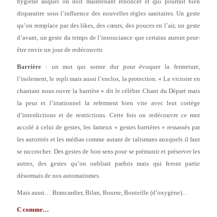
hygiène auquel on doit maintenant renoncer et qui pourrait bien
disparaitre sous l’influence des nouvelles règles sanitaires. Un geste
qu’on remplace par des likes, des cœurs, des pouces en l’air, un geste
d’avant, un geste du temps de l’insouciance que certains auront peut-
être envie un jour de redécouvrir.
Barrière
: un mot qui sonne dur pour évoquer la fermeture,
l’isolement, le repli mais aussi l’enclos, la protection. « La victoire en
chantant nous ouvre la barrière » dit le célèbre Chant du Départ mais
la peur et l’irrationnel la referment bien vite avec leut cortège
d’interdictions et de restrictions. Cette fois on redécouvre ce mot
accolé à celui de gestes, les fameux « gestes barrières » ressassés par
les autorités et les médias comme autant de talismans auxquels il faut
se raccrocher. Des gestes de bon sens pour se prémunir et préserver les
autres, des gestes qu’on oubliait parfois mais qui feront partie
désormais de nos automatismes.
Mais aussi… Brancardier, Bilan, Bourse, Bouteille (d’oxygène)…
C comme…