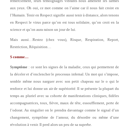
remerciement, leurs témoignages vibrants nous amènent les larmes
aux yeux. Oh oui, ce mot comme on l’aime car il nous fait croire en
l’Humain. Tenir en Respect signifie aussi tenir à distance, alors tenons
en Respect le virus parce qu’on est tous solidaire, qu’on croit en la
science et qu’on aura raison un jour de lui.
Mais aussi…Restez (chez vous), Risque, Respiration, Report,
Restriction, Réquisition…
S comme…
Symptôme
: ce sont les signes de la maladie, ceux qui permettent de
la déceler et d’enclencher le processus infernal. Un mot qui s’impose,
semble même nous narguer avec son petit chapeau sur le o qui le
renforce et lui donne un air de supériorité. Il se présente la plupart du
temps au pluriel avec sa cohorte de manifestations cliniques, fidèles
accompagnatrices, toux, fièvre, maux de tête, essoufflement, perte de
l’odorat. Au singulier on le prendra davantage comme le signal d’un
changement, symptôme de l’amour, du désordre ou même d’une
révolution à venir. Il perd alors un peu de sa superbe.