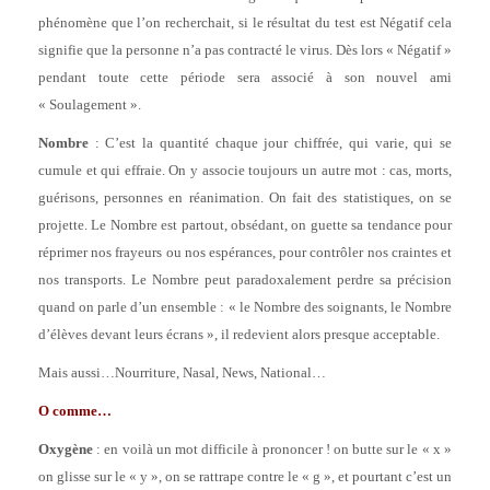
phénomène que l’on recherchait, si le résultat du test est Négatif cela
signifie que la personne n’a pas contracté le virus. Dès lors « Négatif »
pendant toute cette période sera associé à son nouvel ami
« Soulagement ».
Nombre
: C’est la quantité chaque jour chiffrée, qui varie, qui se
cumule et qui effraie. On y associe toujours un autre mot : cas, morts,
guérisons, personnes en réanimation. On fait des statistiques, on se
projette. Le Nombre est partout, obsédant, on guette sa tendance pour
réprimer nos frayeurs ou nos espérances, pour contrôler nos craintes et
nos transports. Le Nombre peut paradoxalement perdre sa précision
quand on parle d’un ensemble : « le Nombre des soignants, le Nombre
d’élèves devant leurs écrans », il redevient alors presque acceptable.
Mais aussi…Nourriture, Nasal, News, National…
O comme…
Oxygène
: en voilà un mot difficile à prononcer ! on butte sur le « x »
on glisse sur le « y », on se rattrape contre le « g », et pourtant c’est un