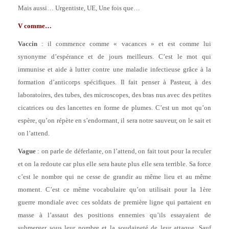
Mais aussi… Urgentiste, UE, Une fois que…
V comme…
Vaccin
: il commence comme « vacances » et est comme lui
synonyme d’espérance et de jours meilleurs. C’est le mot qui
immunise et aide à lutter contre une maladie infectieuse grâce à la
formation d’anticorps spécifiques. Il fait penser à Pasteur, à des
laboratoires, des tubes, des microscopes, des bras nus avec des petites
cicatrices ou des lancettes en forme de plumes. C’est un mot qu’on
espère, qu’on répète en s’endormant, il sera notre sauveur, on le sait et
on l’attend.
Vague
: on parle de déferlante, on l’attend, on fait tout pour la reculer
et on la redoute car plus elle sera haute plus elle sera terrible. Sa force
c’est le nombre qui ne cesse de grandir au même lieu et au même
moment. C’est ce même vocabulaire qu’on utilisait pour la 1ère
guerre mondiale avec ces soldats de première ligne qui partaient en
masse à l’assaut des positions ennemies qu’ils essayaient de
submerger sous leur nombre et la soudaineté de leur attaque. Sauf