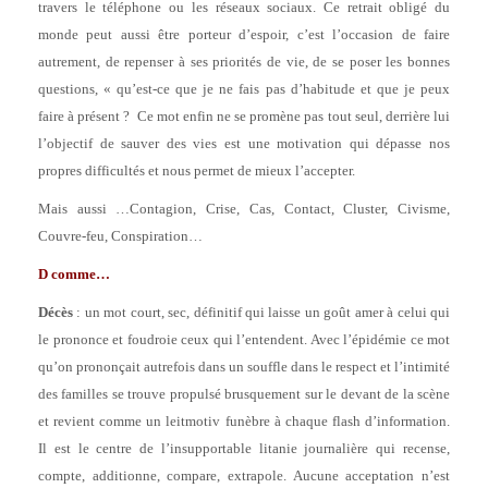
travers le téléphone ou les réseaux sociaux. Ce retrait obligé du
monde peut aussi être porteur d’espoir, c’est l’occasion de faire
autrement, de repenser à ses priorités de vie, de se poser les bonnes
questions, « qu’est-ce que je ne fais pas d’habitude et que je peux
faire à présent ? Ce mot enfin ne se promène pas tout seul, derrière lui
l’objectif de sauver des vies est une motivation qui dépasse nos
propres difficultés et nous permet de mieux l’accepter.
Mais aussi …Contagion, Crise, Cas, Contact, Cluster, Civisme,
Couvre-feu, Conspiration…
D comme…
Décès
: un mot court, sec, définitif qui laisse un goût amer à celui qui
le prononce et foudroie ceux qui l’entendent. Avec l’épidémie ce mot
qu’on prononçait autrefois dans un souffle dans le respect et l’intimité
des familles se trouve propulsé brusquement sur le devant de la scène
et revient comme un leitmotiv funèbre à chaque flash d’information.
Il est le centre de l’insupportable litanie journalière qui recense,
compte, additionne, compare, extrapole. Aucune acceptation n’est