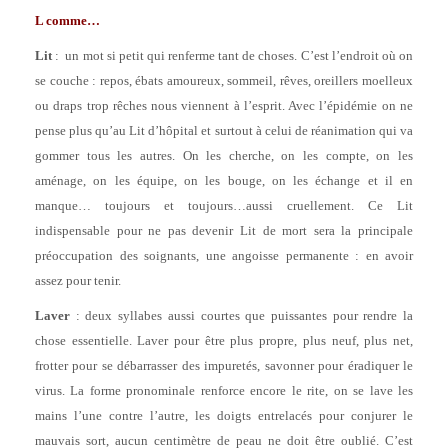
L comme…
Lit
: un mot si petit qui renferme tant de choses. C’est l’endroit où on
se couche : repos, ébats amoureux, sommeil, rêves, oreillers moelleux
ou draps trop rêches nous viennent à l’esprit. Avec l’épidémie on ne
pense plus qu’au Lit d’hôpital et surtout à celui de réanimation qui va
gommer tous les autres. On les cherche, on les compte, on les
aménage, on les équipe, on les bouge, on les échange et il en
manque… toujours et toujours…aussi cruellement. Ce Lit
indispensable pour ne pas devenir Lit de mort sera la principale
préoccupation des soignants, une angoisse permanente : en avoir
assez pour tenir.
Laver
: deux syllabes aussi courtes que puissantes pour rendre la
chose essentielle. Laver pour être plus propre, plus neuf, plus net,
frotter pour se débarrasser des impuretés, savonner pour éradiquer le
virus. La forme pronominale renforce encore le rite, on se lave les
mains l’une contre l’autre, les doigts entrelacés pour conjurer le
mauvais sort, aucun centimètre de peau ne doit être oublié. C’est