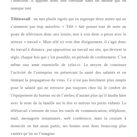
l’infection. Il apporte donc une certitude dans un monde qui en
manque tant.
Télétravail
: un mot plutôt rigolo qui en regroupe deux autres qui ne
s’aimaient pas trop autrefois. « Télé » fait penser tout de suite au
poste de télévision donc aux loisirs, rien à voir donc a priori avec le
sérieux « travail ». Mais télé ici veut dire éloignement, il s’agit donc
du travail à distance, par opposition au travail sur site, qui devient la
règle, chaque fois que c’est possible, en période de confinement. C’est
même une arme essentielle de celui-ci. Le moyen de continuer
l’activité de l’entreprise en préservant la santé des salariés et en
limitant la propagation du virus. Ce n’est pas forcément plus simple
pour le salarié qui ne retrouve pas toujours chez lui le confort de
l’équipement du bureau ou de l’atelier, d’autant plus qu’il faudra faire
avec le reste de la famille sur le dos et surtout les petits enfants. Le
télétravail s’entoure de tous les outils de communication, téléphone,
mail, messagerie instantanée, web conférence, mais la couture à
domicile en fait aussi partie, ses formes sont donc beaucoup plus
variées qu’on ne l’imagine.