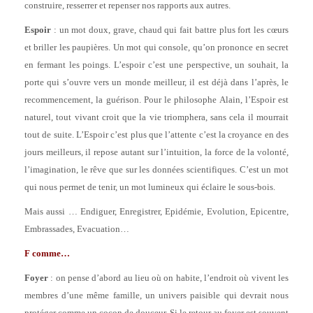
construire, resserrer et repenser nos rapports aux autres.
Espoir
: un mot doux, grave, chaud qui fait battre plus fort les cœurs
et briller les paupières. Un mot qui console, qu’on prononce en secret
en fermant les poings. L’espoir c’est une perspective, un souhait, la
porte qui s’ouvre vers un monde meilleur, il est déjà dans l’après, le
recommencement, la guérison. Pour le philosophe Alain, l’Espoir est
naturel, tout vivant croit que la vie triomphera, sans cela il mourrait
tout de suite. L’Espoir c’est plus que l’attente c’est la croyance en des
jours meilleurs, il repose autant sur l’intuition, la force de la volonté,
l’imagination, le rêve que sur les données scientifiques. C’est un mot
qui nous permet de tenir, un mot lumineux qui éclaire le sous-bois.
Mais aussi … Endiguer, Enregistrer, Epidémie, Evolution, Epicentre,
Embrassades, Evacuation…
F comme…
Foyer
: on pense d’abord au lieu où on habite, l’endroit où vivent les
membres d’une même famille, un univers paisible qui devrait nous
protéger comme un cocon de douceur. Si le retour au foyer est souvent