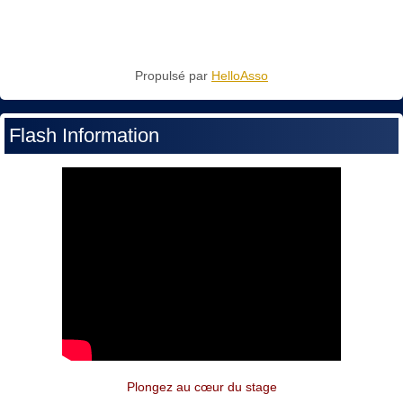
Propulsé par
HelloAsso
Flash Information
Plongez au cœur du stage