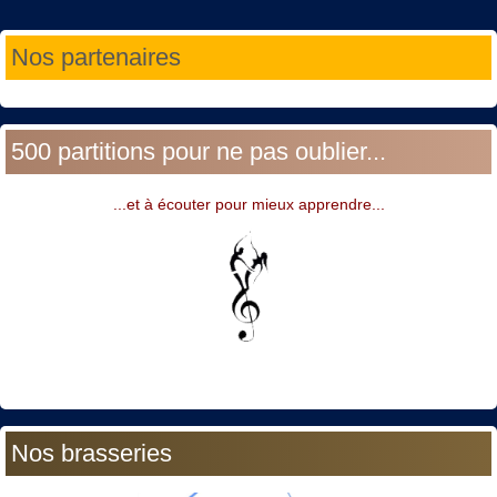
Année
Mois
Année
Mois
Nos partenaires
précédente
précédent
suivante
suivant
500 partitions pour ne pas oublier...
...et à écouter pour mieux apprendre...
Nos brasseries