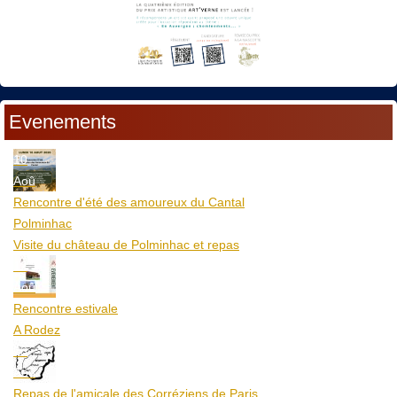
Evenements
10
Aoû
Rencontre d'été des amoureux du Cantal
Polminhac
Visite du château de Polminhac et repas
12
Aoû
Rencontre estivale
A Rodez
23
Aoû
Repas de l'amicale des Corréziens de Paris