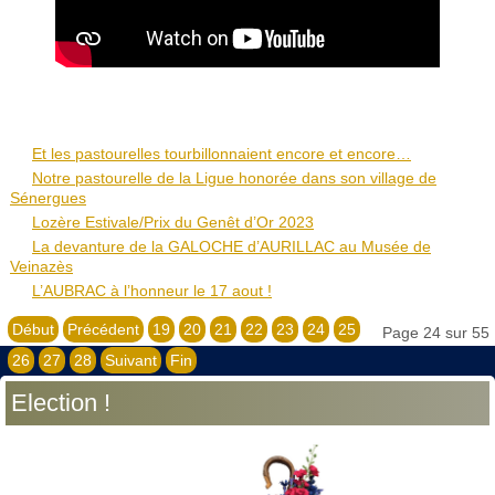
Et les pastourelles tourbillonnaient encore et encore…
Notre pastourelle de la Ligue honorée dans son village de
Sénergues
Lozère Estivale/Prix du Genêt d’Or 2023
La devanture de la GALOCHE d’AURILLAC au Musée de
Veinazès
L’AUBRAC à l’honneur le 17 aout !
Début
Précédent
19
20
21
22
23
24
25
Page 24 sur 55
26
27
28
Suivant
Fin
Election !