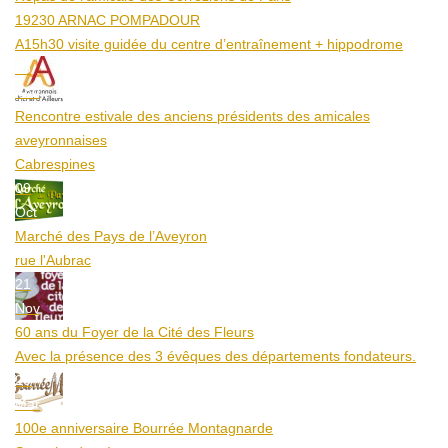
19230 ARNAC POMPADOUR
A15h30 visite guidée du centre d’entraînement + hippodrome
25
Aoû
Rencontre estivale des anciens présidents des amicales
aveyronnaises
Cabrespines
09
Oct
Marché des Pays de l’Aveyron
rue l'Aubrac
21
Nov
60 ans du Foyer de la Cité des Fleurs
Avec la présence des 3 évêques des départements fondateurs.
20
Mar
100e anniversaire Bourrée Montagnarde