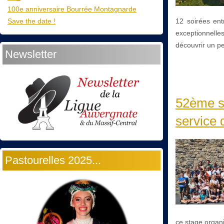
100e anniversaire Bourrée Montagnarde
Save the date !
12 soirées ent
exceptionnelles
découvrir un peu
Newsletter
52ème st
service d
Pastourelles 2025...
ce stage organi