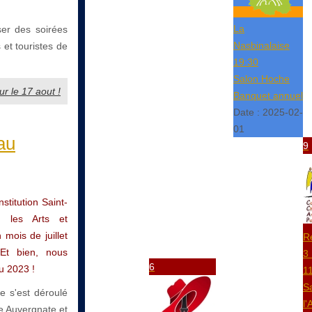
La
ser des soirées
Nasbinalaise
 et touristes de
19:30
Salon Hoche
ur le 17 aout !
Banquet annuel
Date :
2025-02-
01
au
9
stitution Saint-
e, les Arts et
 mois de juillet
R
 Et bien, nous
3
6
u 2023 !
1
S
e s'est déroulé
l'
ue Auvergnate et