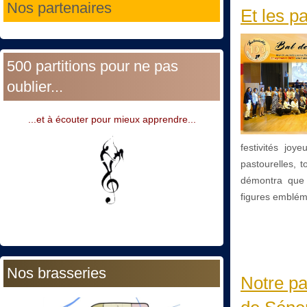
Nos partenaires
Et les p
500 partitions pour ne pas
oublier...
...et à écouter pour mieux apprendre...
festivités jo
pastourelles, 
démontra que m
figures emblém
Nos brasseries
Notre pa