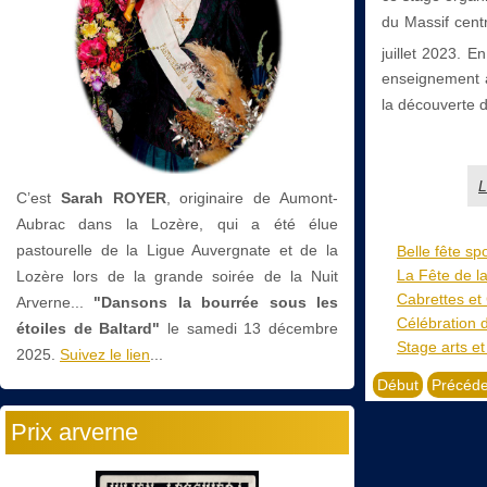
du Massif cent
juillet 2023. E
enseignement al
la découverte d
L
C’est
Sarah ROYER
, originaire de Aumont-
Aubrac dans la Lozère, qui a été élue
pastourelle de la Ligue Auvergnate et de la
Belle fête sp
La Fête de l
Lozère lors de la grande soirée de la Nuit
Cabrettes et 
Arverne...
"Dansons la bourrée sous les
Célébration 
étoiles de Baltard"
le
samedi 13 décembre
Stage arts et
2025.
Suivez le lien
...
Début
Précéde
Prix arverne