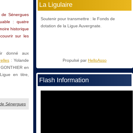
La Ligulaire
ge de Sénergues
Soutenir pour transmettre : le Fonds de
uable : quatre
dotation de la Ligue Auvergnate.
moire historique
couvrir sur les
oir donné aux
elles
: Yolande
Propulsé par
HelloAsso
ne GONTHIER en
igue en titre,
Flash Information
e de Sénergues