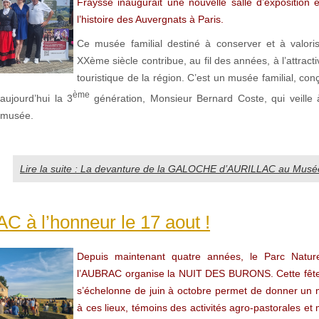
Fraysse inaugurait une nouvelle salle d’exposition 
l’histoire des Auvergnats à Paris.
Ce musée familial destiné à conserver et à valorise
XXème siècle contribue, au fil des années, à l’attractiv
touristique de la région. C’est un musée familial, conç
ème
aujourd’hui la 3
génération, Monsieur Bernard Coste, qui veille à
 musée.
Lire la suite : La devanture de la GALOCHE d’AURILLAC au Musé
 à l’honneur le 17 aout !
Depuis maintenant quatre années, le Parc Natur
l’AUBRAC organise la NUIT DES BURONS. Cette fête
s’échelonne de juin à octobre permet de donner un 
à ces lieux, témoins des activités agro-pastorales et