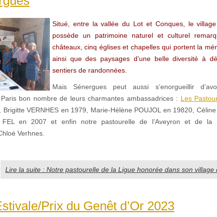
rgues
Situé, entre la vallée du Lot et Conques, le villa
possède un patrimoine naturel et culturel remarq
châteaux, cinq églises et chapelles qui portent la mé
ainsi que des paysages d’une belle diversité à dé
sentiers de randonnées.
Mais Sénergues peut aussi s’enorgueillir d’av
 Paris bon nombre de leurs charmantes ambassadrices :
Les Pastour
 Brigitte VERNHES en 1979, Marie-Hélène POUJOL en 19820, Céli
e FEL en 2007 et enfin notre pastourelle de l’Aveyron et de la L
Chloé Verhnes.
Lire la suite : Notre pastourelle de la Ligue honorée dans son villag
stivale/Prix du Genêt d’Or 2023