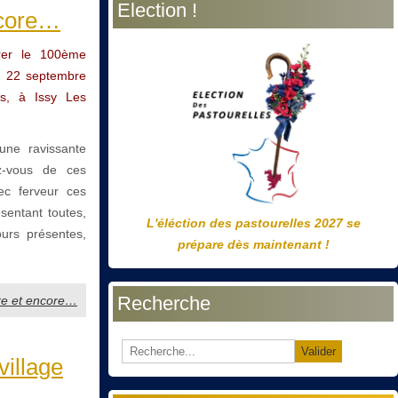
Election !
précédente
précédent
suivante
suivant
ncore…
urer le 100ème
di 22 septembre
as, à Issy Les
une ravissante
ez-vous de ces
ec ferveur ces
sentant toutes,
L'éléction des pastourelles 2027 se
ours présentes,
prépare dès maintenant !
Recherche
core et encore…
Valider
village