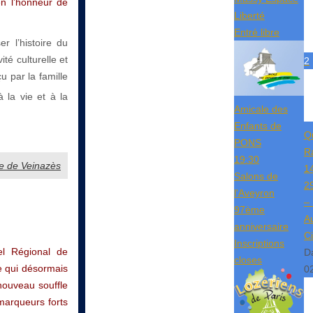
en l’honneur de
Liberté
Entré libre
r l’histoire du
ité culturelle et
2
u par la famille
 la vie et à la
Amicale des
Enfants de
Q
PONS
R
19:30
e de Veinazès
1
Salons de
2
l'Aveyron
–
97ème
Au
anniversaire
Ci
Inscriptions
el Régional de
D
closes
 qui désormais
0
nouveau souffle
 marqueurs forts