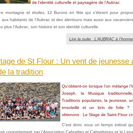
de l’identité culturelle et paysagère de l’Aubrac.
re montagne et étoiles, 12 Burons en fête qui s’étirent pour propo
 aux habitants de l’Aubrac et des alentours mais aussi aux vacanciers
 plus l’Aubrac, son histoire et son identité culturelle.
Lire la suite : L’AUBRAC à l’honne
age de St Flour : Un vent de jeunesse 
e la tradition
Qu’obtient-on lorsque l’on mélange l’In
Joseph, la Musique traditionnell
Traditions populaires, la jeunesse, un
ensoleillé et un brin de folie ?
obtenons : Le Stage de Saint-Flour cr
C'est donc sous un temps estival qu
sé conjointement par l'Association Cabrettes et Cabrettaïres et la Lig