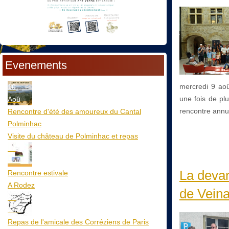
Evenements
mercredi 9 aoû
10
une fois de plu
Aoû
rencontre annu
Rencontre d'été des amoureux du Cantal
Polminhac
Visite du château de Polminhac et repas
12
Aoû
La deva
Rencontre estivale
A Rodez
de Vein
23
Aoû
Repas de l'amicale des Corréziens de Paris