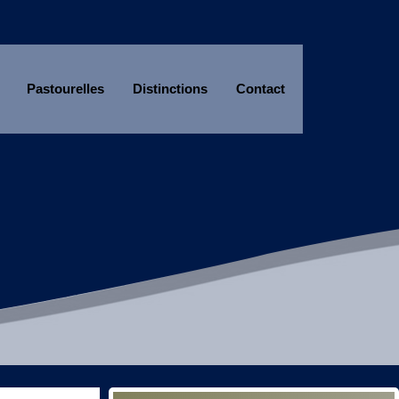
Pastourelles
Distinctions
Contact
Année
Mois
Année
Mois