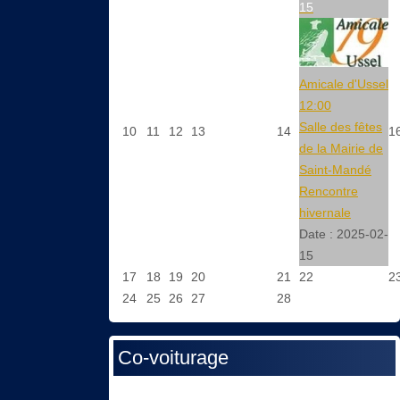
15
Amicale d'Ussel
12:00
Salle des fêtes
10
11
12
13
14
1
de la Mairie de
Saint-Mandé
Rencontre
hivernale
Date :
2025-02-
15
17
18
19
20
21
22
2
24
25
26
27
28
Co-voiturage