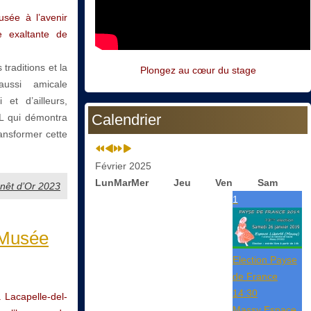
ée à l’avenir
e exaltante de
 traditions et la
Plongez au cœur du stage
ussi amicale
 et d’ailleurs,
Calendrier
EL qui démontra
ransformer cette
Février 2025
Lun
Mar
Mer
Jeu
Ven
Sam
Genêt d’Or 2023
1
 Musée
Election Payse
de France
14:30
Lacapelle-del-
Massy Espace