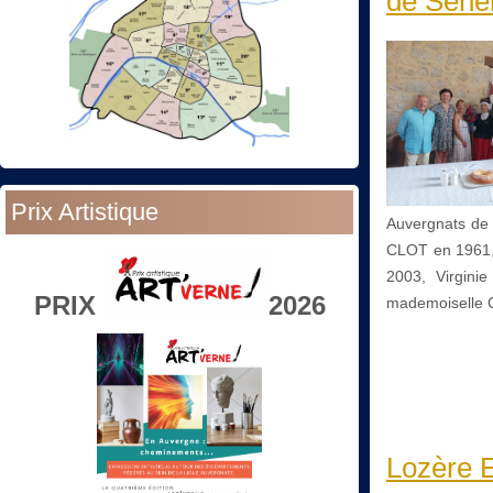
de Séne
Prix Artistique
Auvergnats de
CLOT en 1961,
2003, Virgini
PRIX
2026
mademoiselle 
Lozère E