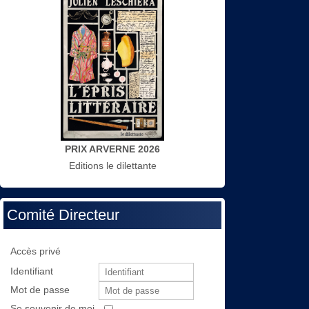
PRIX ARVERNE 2026
Editions le dilettante
Comité Directeur
Accès privé
Identifiant
Mot de passe
Se souvenir de moi