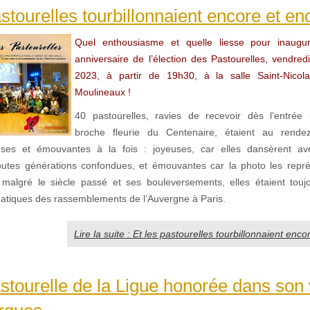
astourelles tourbillonnaient encore et e
Quel enthousiasme et quelle liesse pour inaug
anniversaire de l’élection des Pastourelles, vendre
2023, à partir de 19h30, à la salle Saint-Nicol
Moulineaux !
40 pastourelles, ravies de recevoir dès l’entrée 
broche fleurie du Centenaire, étaient au rend
yeuses et émouvantes à la fois : joyeuses, car elles dansèrent av
toutes générations confondues, et émouvantes car la photo les repré
algré le siècle passé et ses bouleversements, elles étaient touj
atiques des rassemblements de l’Auvergne à Paris.
Lire la suite : Et les pastourelles tourbillonnaient en
stourelle de la Ligue honorée dans son 