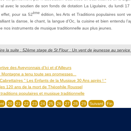
ral avec le soutien de son fonds de dotation La Ligulaire, du lundi 17
ème
n effet, pour sa 52
édition, les Arts et Traditions populaires sont v
liant la danse, le chant, la langue d’Oc, la cuisine et bien entendu l’
e nos instruments de musique traditionnelle aux plus jeunes.
ire la suite : 52ème stage de St Flour : Un vent de jeunesse au service 
ortive des Aveyronnais d’Ici et d’Ailleurs
a Montagne a tenu toute ses promesses...
Cabrettaïres " Les Enfants de la Musique 30 Ans après ! "
des 120 ans de la mort de Théophile Roussel
 traditions populaires et musique traditionnelle
nt
20
21
22
23
24
25
26
27
28
29
Suivant
Fin