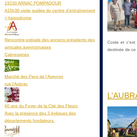
19230 ARNAC POMPADOUR
A15h30 visite guidée du centre d’entraînement
+ hippodrome
25
Aoû
Rencontre estivale des anciens présidents des
Coste et c’est 
amicales aveyronnaises
destinée de ce
Cabrespines
09
Oct
Marché des Pays de l’Aveyron
rue l'Aubrac
21
L’AUBRAC
Nov
60 ans du Foyer de la Cité des Fleurs
Avec la présence des 3 évêques des
départements fondateurs.
20
Mar