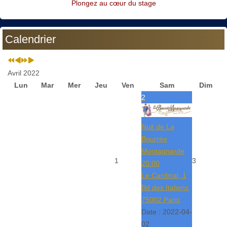
Plongez au cœur du stage
Calendrier
Avril 2022
Lun
Mar
Mer
Jeu
Ven
Sam
Dim
2
Nuit de La
Bourrée
Montagnarde
1
3
20:00
Le Cardinal, 1
Bd des Italiens,
75002 Paris
Date :
2022-04-
02