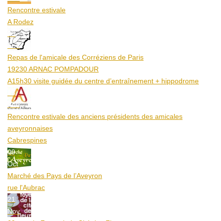
Rencontre estivale
A Rodez
23
Aoû
Repas de l'amicale des Corréziens de Paris
19230 ARNAC POMPADOUR
A15h30 visite guidée du centre d’entraînement + hippodrome
25
Aoû
Rencontre estivale des anciens présidents des amicales
aveyronnaises
Cabrespines
09
Oct
Marché des Pays de l’Aveyron
rue l'Aubrac
21
Nov