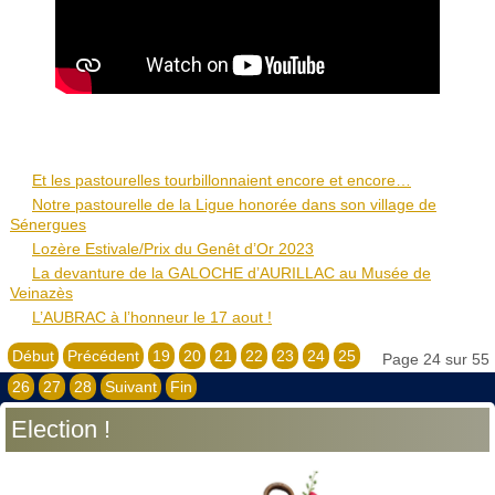
Et les pastourelles tourbillonnaient encore et encore…
Notre pastourelle de la Ligue honorée dans son village de
Sénergues
Lozère Estivale/Prix du Genêt d’Or 2023
La devanture de la GALOCHE d’AURILLAC au Musée de
Veinazès
L’AUBRAC à l’honneur le 17 aout !
Début
Précédent
19
20
21
22
23
24
25
Page 24 sur 55
26
27
28
Suivant
Fin
Election !