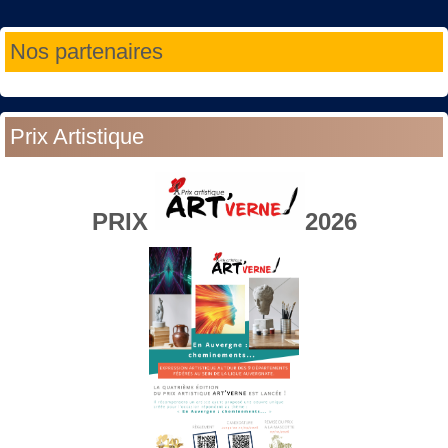
Année
Mois
Année
Mois
Nos partenaires
précédente
précédent
suivante
suivant
Prix Artistique
PRIX
2026