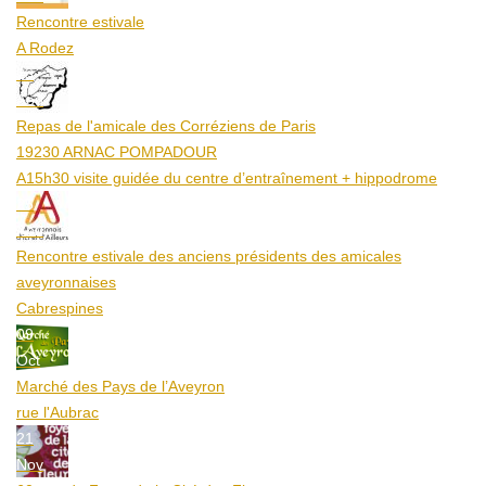
Rencontre estivale
A Rodez
23
Aoû
Repas de l'amicale des Corréziens de Paris
19230 ARNAC POMPADOUR
A15h30 visite guidée du centre d’entraînement + hippodrome
25
Aoû
Rencontre estivale des anciens présidents des amicales
aveyronnaises
Cabrespines
09
Oct
Marché des Pays de l’Aveyron
rue l'Aubrac
21
Nov