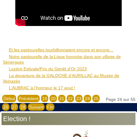
Et les pastourelles tourbillonnaient encore et encore…
Notre pastourelle de la Ligue honorée dans son village de
Sénergues
Lozère Estivale/Prix du Genêt d’Or 2023
La devanture de la GALOCHE d’AURILLAC au Musée de
Veinazès
L’AUBRAC à l’honneur le 17 aout !
Début
Précédent
19
20
21
22
23
24
25
Page 24 sur 55
26
27
28
Suivant
Fin
Election !