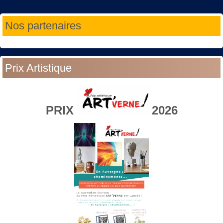
Année
Mois
Année
Mois
Nos partenaires
précédente
précédent
suivante
suivant
Prix Artistique
PRIX
2026