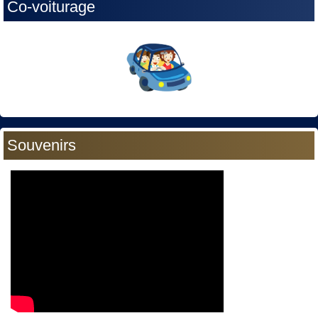
Co-voiturage
Souvenirs