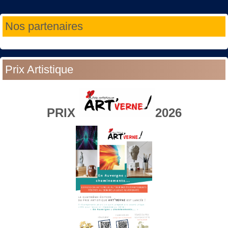
Année
Mois
Année
Mois
Nos partenaires
précédente
précédent
suivante
suivant
Prix Artistique
PRIX
2026