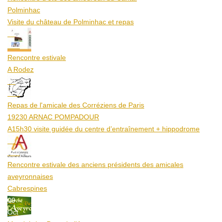
Polminhac
Visite du château de Polminhac et repas
12
Aoû
Rencontre estivale
A Rodez
23
Aoû
Repas de l'amicale des Corréziens de Paris
19230 ARNAC POMPADOUR
A15h30 visite guidée du centre d’entraînement + hippodrome
25
Aoû
Rencontre estivale des anciens présidents des amicales
aveyronnaises
Cabrespines
09
Oct