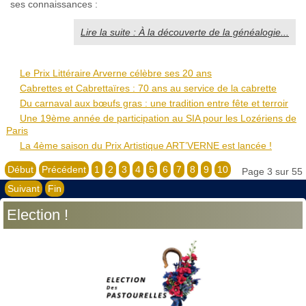
ses connaissances :
Lire la suite : À la découverte de la généalogie...
Le Prix Littéraire Arverne célèbre ses 20 ans
Cabrettes et Cabrettaïres : 70 ans au service de la cabrette
Du carnaval aux bœufs gras : une tradition entre fête et terroir
Une 19ème année de participation au SIA pour les Lozériens de
Paris
La 4ème saison du Prix Artistique ART’VERNE est lancée !
Début
Précédent
1
2
3
4
5
6
7
8
9
10
Page 3 sur 55
Suivant
Fin
Election !