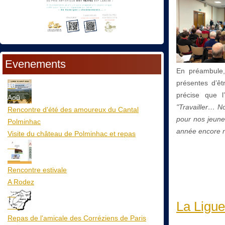
Evenements
En préambule,
présentes d’êt
10
précise que l
Aoû
"Travailler… N
Rencontre d'été des amoureux du Cantal
pour nos jeune
Polminhac
année encore n
Visite du château de Polminhac et repas
12
Aoû
Rencontre estivale
A Rodez
23
La Ligue
Aoû
Repas de l'amicale des Corréziens de Paris