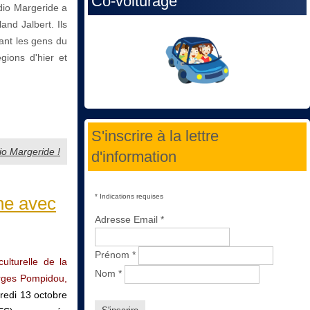
Co-voiturage
dio Margeride a
nd Jalbert. Ils
vant les gens du
égions d'hier et
S'inscrire à la lettre
io Margeride !
d'information
*
Indications requises
ne avec
Adresse Email
*
Prénom
*
culturelle de la
Nom
*
orges Pompidou,
dredi 13 octobre