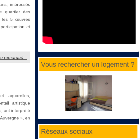
ris, intéressés
e quartier des
r les 5 œuvres
articipation et
ue remarqué...
Vous rechercher un logement ?
t aquarelles,
tail artistique
, ont interprété
l’Auvergne », en
Réseaux sociaux