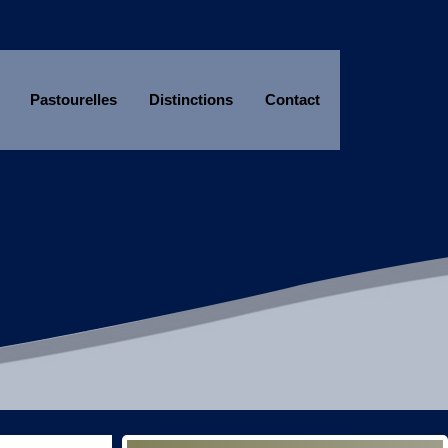
Pastourelles
Distinctions
Contact
Année
Mois
Année
Mois