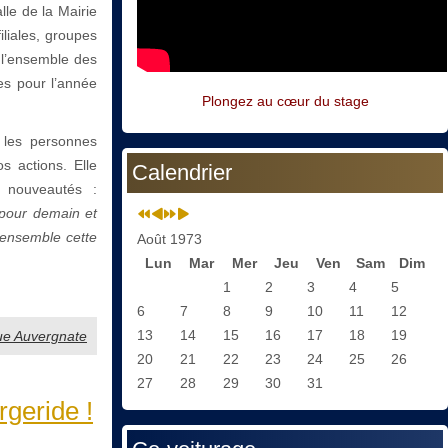
lle de la Mairie
iliales, groupes
é l’ensemble des
ves pour l’année
Plongez au cœur du stage
 les personnes
s actions. Elle
Calendrier
n nouveautés :
 pour demain et
 ensemble cette
Août 1973
Lun
Mar
Mer
Jeu
Ven
Sam
Dim
1
2
3
4
5
6
7
8
9
10
11
12
13
14
15
16
17
18
19
gue Auvergnate
20
21
22
23
24
25
26
27
28
29
30
31
geride !