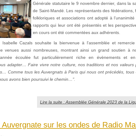
Générale statutaire le 9 novembre dernier, dans la sa
de Saint-Mandé. Les représentants des fédérations, f
folkloriques et associations ont adopté à l’unanimit
rapports qui leur ont été présentés et les perspecti
en cours ont été commentées aux adhérents.
 Isabelle Cazals souhaite la bienvenue à l'assemblée et remercie
re venues aussi nombreuses, montrant ainsi un grand soutien à no
’année écoulée fut particulièrement riche en évènements et e
ous adapter… Faire vivre notre culture, nos traditions et nos valeurs
s… Comme tous les Auvergnats à Paris qui nous ont précédés, tous
ous avons bien poursuivi le chemin…".
Lire la suite : Assemblée Générale 2023 de la Li
 Auvergnate sur les ondes de Radio Mar