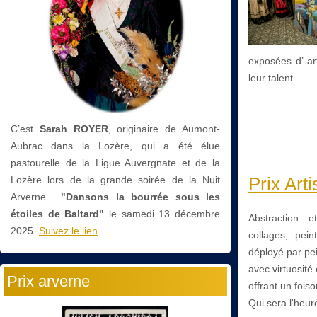
exposées d’ ar
leur talent.
C’est
Sarah ROYER
, originaire de Aumont-
Aubrac dans la Lozère, qui a été élue
pastourelle de la Ligue Auvergnate et de la
Prix Art
Lozère lors de la grande soirée de la Nuit
Arverne...
"Dansons la bourrée sous les
étoiles de Baltard"
le
samedi 13 décembre
Abstraction 
2025.
Suivez le lien
...
collages, pein
déployé par pei
avec virtuosité
Prix arverne
offrant un foi
Qui sera l'heur