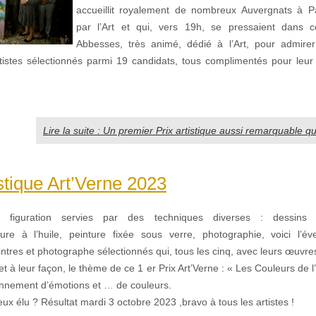
accueillit royalement de nombreux Auvergnats à Pa
par l’Art et qui, vers 19h, se pressaient dans c
Abbesses, très animé, dédié à l’Art, pour admire
tistes sélectionnés parmi 19 candidats, tous complimentés pour leur p
Lire la suite : Un premier Prix artistique aussi remarquable q
istique Art’Verne 2023
et figuration servies par des techniques diverses : dessins e
ture à l’huile, peinture fixée sous verre, photographie, voici l’éven
ntres et photographe sélectionnés qui, tous les cinq, avec leurs œuvres
 et à leur façon, le thème de ce 1 er Prix Art’Verne : « Les Couleurs de 
sonnement d’émotions et … de couleurs.
eux élu ? Résultat mardi 3 octobre 2023 ,bravo à tous les artistes !