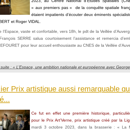
2023, au Centre National d’Etudes Spatiales (CN
« aux premiers pas « de la conquête spatiale fran
étaient impatients d’écouter deux éminents spécialist
ERT et Roger VIDAL.
e l’Espace, vaste et confortable, vers 18h, le pdt de la Veillée d’Auver
 François SERRE salua courtoisement l’assistance et remercia d’em
OURET pour leur accueil enthousiaste au CNES de la Veillée d’Auv
a suite : « L’Espace, une ambition nationale et européenne avec Geor
er Prix artistique aussi remarquable q
...
Ce fut en effet une première historique, particuli
pour le Prix Art’Verne, prix artistique créé par la L
mardi 3 octobre 2023, dans la brasserie : « La 