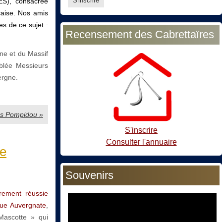
ES), consacrée
çaise. Nos amis
es de ce sujet :
Recensement des Cabrettaïres
gne et du Massif
blée Messieurs
ergne.
ges Pompidou »
S'inscrire
Consulter l'annuaire
ue
Souvenirs
èrement réussie
igue Auvergnate
,
Mascotte » qui