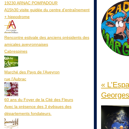
19230 ARNAC POMPADOUR
A15h30 visite guidée du centre d’entraînement
+ hippodrome
25
Aoû
Rencontre estivale des anciens présidents des
amicales aveyronnaises
Cabrespines
09
Oct
Marché des Pays de l’Aveyron
rue l'Aubrac
« L’Espa
21
Nov
Georges
60 ans du Foyer de la Cité des Fleurs
Avec la présence des 3 évêques des
départements fondateurs.
20
Mar