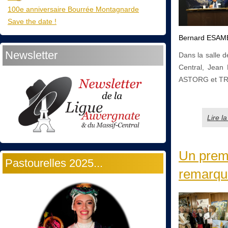
100e anniversaire Bourrée Montagnarde
Save the date !
Bernard ESAMB
Newsletter
Dans la salle d
Central, Jean
ASTORG et TREF
Lire l
Un premi
Pastourelles 2025...
remarqué