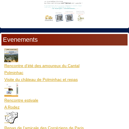
Evenements
10
Aoû
Rencontre d'été des amoureux du Cantal
Polminhac
Visite du château de Polminhac et repas
12
Aoû
Rencontre estivale
A Rodez
23
Aoû
Repas de l'amicale des Corréziens de Paris