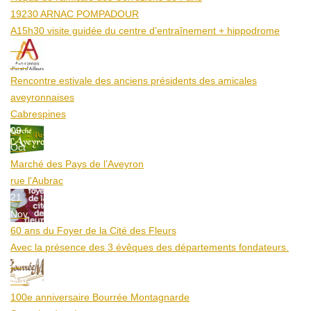
19230 ARNAC POMPADOUR
A15h30 visite guidée du centre d’entraînement + hippodrome
25
Aoû
Rencontre estivale des anciens présidents des amicales
aveyronnaises
Cabrespines
09
Oct
Marché des Pays de l’Aveyron
rue l'Aubrac
21
Nov
60 ans du Foyer de la Cité des Fleurs
Avec la présence des 3 évêques des départements fondateurs.
20
Mar
100e anniversaire Bourrée Montagnarde