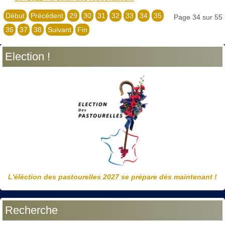
Début
Précédent
29
30
31
32
33
34
35
Page 34 sur 55
36
37
38
Suivant
Fin
Election !
L'éléction des pastourelles 2027 se prépare dès maintenant !
Recherche