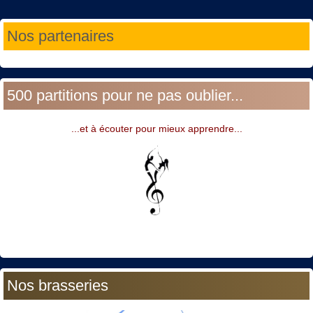
Année
Mois
Année
Mois
Nos partenaires
précédente
précédent
suivante
suivant
500 partitions pour ne pas oublier...
...et à écouter pour mieux apprendre...
Nos brasseries