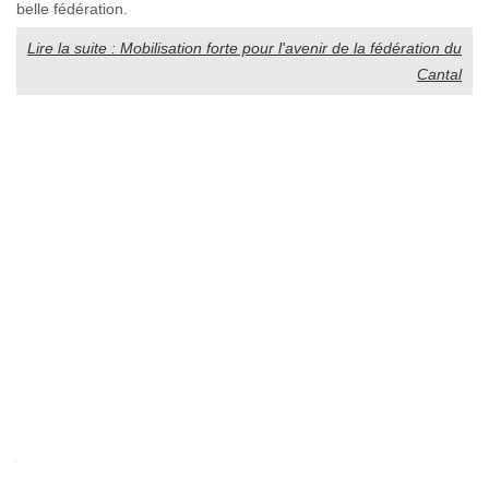
belle fédération.
Lire la suite : Mobilisation forte pour l'avenir de la fédération du
Cantal
La
marque
Auvergne
ou
la
force
du
collectif...
Depuis
juillet
2017,