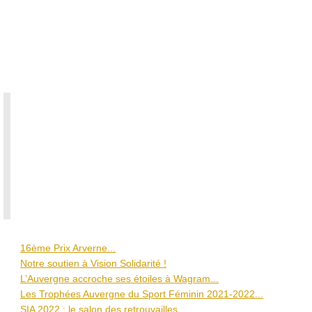
2020
et
2021,
mobilisés,
déterminés.
a
a
e
e
a
u
..
16ème Prix Arverne...
Notre soutien à Vision Solidarité !
L’Auvergne accroche ses étoiles à Wagram...
Les Trophées Auvergne du Sport Féminin 2021-2022...
SIA 2022 : le salon des retrouvailles...