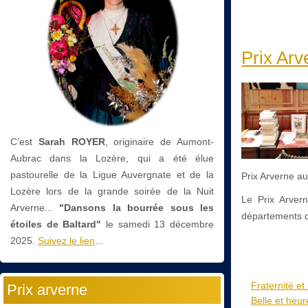
Prix Arv
C’est
Sarah ROYER
, originaire de Aumont-
Aubrac dans la Lozère, qui a été élue
pastourelle de la Ligue Auvergnate et de la
Prix Arverne a
Lozère lors de la grande soirée de la Nuit
Le Prix Arver
Arverne...
"Dansons la bourrée sous les
départements de
étoiles de Baltard"
le
samedi 13 décembre
2025.
Suivez le lien
...
Fraternité et
Prix arverne
Belle et heu