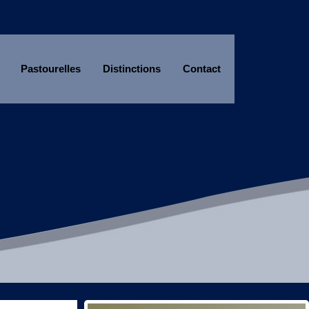
Pastourelles
Distinctions
Contact
Année
Mois
Année
Mois