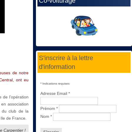
Co-voiturage
S'inscrire à la lettre
d'information
ueuses de notre
entral, ont eu
*
Indications requises
Adresse Email
*
e de l’opération
en association
Prénom
*
l du club de la
Nom
*
n Ile de France.
de Carpentier !