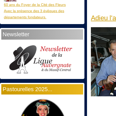
60 ans du Foyer de la Cité des Fleurs
Avec la présence des 3 évêques des
Adieu l'a
départements fondateurs.
Newsletter
Pastourelles 2025...