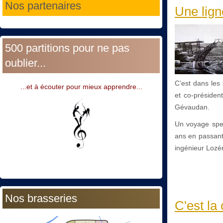
Nos partenaires
Une lign
500 partitions pour ne pas
oublier...
C’est dans les
...et à écouter pour mieux apprendre...
et co-présiden
Gévaudan.
Un voyage spect
ans en passant
ingénieur Lozé
Nos brasseries
C'est la