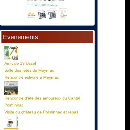
Evenements
08
Aoû
Amicale 19 Ussel
Salle des fêtes de Meymac
Rencontre estivale à Meymac
10
Aoû
Rencontre d'été des amoureux du Cantal
Polminhac
Visite du château de Polminhac et repas
12
Aoû