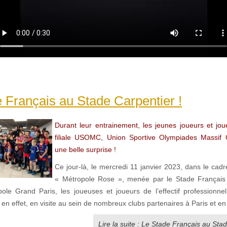
 Français au Stade Carpentier !
Durant leur entrainement, les jeunes joueurs et jo
filiale USOMC, Union Sportive Olympiades Massif C
une belle surprise !
Ce jour-là, le mercredi 11 janvier 2023, dans le cadr
« Métropole Rose », menée par le Stade Français 
ole Grand Paris, les joueuses et joueurs de l’effectif professionne
t en effet, en visite au sein de nombreux clubs partenaires à Paris et e
Lire la suite : Le Stade Français au Sta