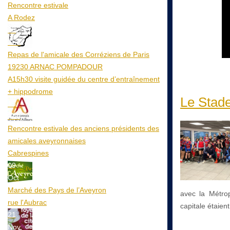
Rencontre estivale
A Rodez
23
Aoû
Repas de l'amicale des Corréziens de Paris
19230 ARNAC POMPADOUR
A15h30 visite guidée du centre d’entraînement
+ hippodrome
Le Stade
25
Aoû
Rencontre estivale des anciens présidents des
amicales aveyronnaises
Cabrespines
09
Oct
Marché des Pays de l’Aveyron
avec la Métrop
rue l'Aubrac
capitale étaien
21
Nov