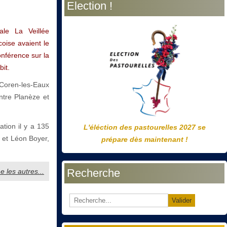
Election !
précédente
précédent
suivante
suivant
ale La Veillée
coise avaient le
onférence sur la
bit.
 Coren-les-Eaux
ntre Planèze et
ation il y a 135
L'éléction des pastourelles 2027 se
 et Léon Boyer,
prépare dès maintenant !
Recherche
e les autres...
Valider