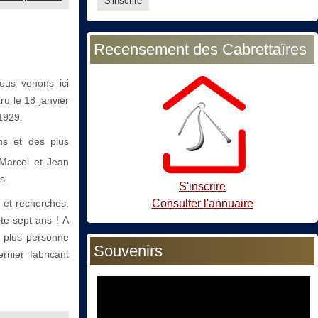
Recensement des Cabrettaïres
ous venons ici
u le 18 janvier
 1929.
ns et des plus
 Marcel et Jean
s.
S'inscrire
Consulter l'annuaire
 et recherches.
nte-sept ans ! A
it plus personne
Souvenirs
rnier fabricant