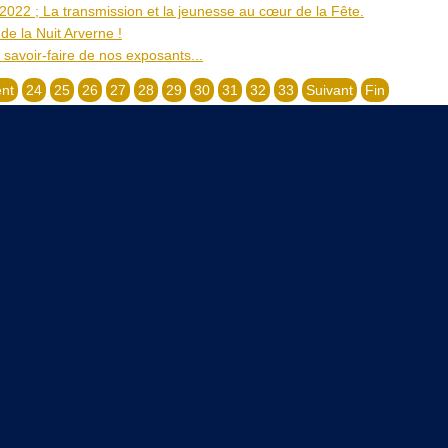
 2022 ; La transmission et la jeunesse au cœur de la Fête.
de la Nuit Arverne !
savoir-faire de nos exposants...
nt
24
25
26
27
28
29
30
31
32
33
Suivant
Fin