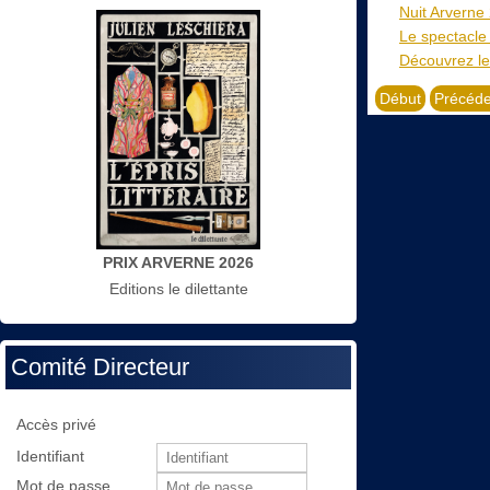
Nuit Arverne
Le spectacle 
Découvrez le 
Début
Précéde
PRIX ARVERNE 2026
Editions le dilettante
Comité Directeur
Accès privé
Identifiant
Mot de passe