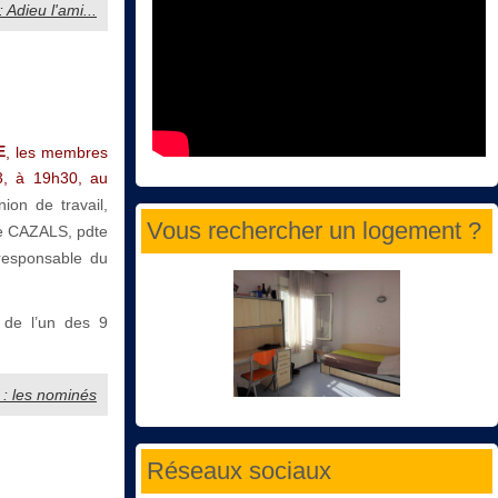
: Adieu l'ami...
E
, les membres
3, à 19h30, au
ion de travail,
Vous rechercher un logement ?
le CAZALS, pdte
responsable du
 de l’un des 9
3 : les nominés
Réseaux sociaux