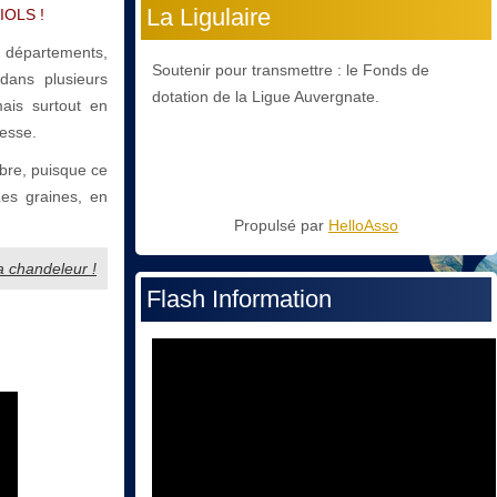
La Ligulaire
IOLS !
s départements,
Soutenir pour transmettre : le Fonds de
dans plusieurs
dotation de la Ligue Auvergnate.
ais surtout en
lesse.
ombre, puisque ce
Les graines, en
Propulsé par
HelloAsso
la chandeleur !
Flash Information