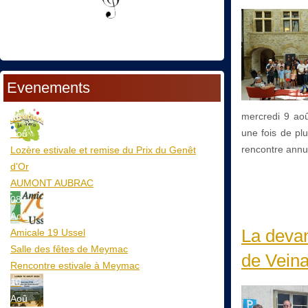
Evenements
mercredi 9 aoû
06
une fois de plu
Aoû
rencontre annu
Lozère estivale et remise du Prix du Genêt
d'Or
AUMONT AUBRAC
08
Aoû
La deva
Amicale 19 Ussel
Salle des fêtes de Meymac
de Vein
Rencontre estivale à Meymac
10
Aoû