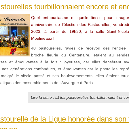
astourelles tourbillonnaient encore et e
Quel enthousiasme et quelle liesse pour inaug
anniversaire de l’élection des Pastourelles, vendre
2023, à partir de 19h30, à la salle Saint-Nicol
Moulineaux !
40 pastourelles, ravies de recevoir dès l’entrée 
broche fleurie du Centenaire, étaient au rend
yeuses et émouvantes à la fois : joyeuses, car elles dansèrent av
toutes générations confondues, et émouvantes car la photo les repré
algré le siècle passé et ses bouleversements, elles étaient touj
atiques des rassemblements de l’Auvergne à Paris.
Lire la suite : Et les pastourelles tourbillonnaient en
stourelle de la Ligue honorée dans son 