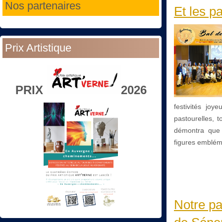
Nos partenaires
Et les p
Prix Artistique
PRIX
2026
festivités jo
pastourelles, 
démontra que m
figures emblém
Notre pa