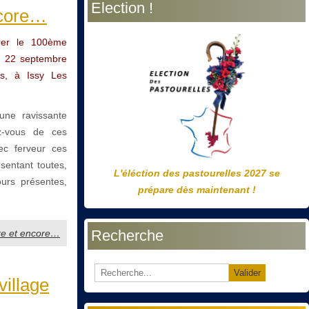
Election !
précédente
précédent
suivante
suivant
ncore…
urer le 100ème
di 22 septembre
as, à Issy Les
une ravissante
ez-vous de ces
ec ferveur ces
sentant toutes,
L'éléction des pastourelles 2027 se
ours présentes,
prépare dès maintenant !
Recherche
core et encore…
Valider
village