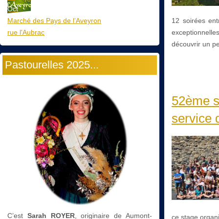
Oct
Marché des Pays de l’Aveyron
12 soirées ent
rue l'Aubrac
exceptionnelles
découvrir un peu
Pastourelles 2025...
52ème st
service d
C’est
Sarah ROYER
, originaire de Aumont-
ce stage organi