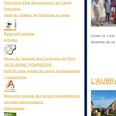
Rencontre d'été des amoureux du Cantal
Polminhac
Visite du château de Polminhac et repas
12
Aoû
Rencontre estivale
Coste et c’est 
A Rodez
destinée de ce
23
Aoû
Repas de l'amicale des Corréziens de Paris
19230 ARNAC POMPADOUR
A15h30 visite guidée du centre d’entraînement
+ hippodrome
L’AUBRAC
25
Aoû
Rencontre estivale des anciens présidents des
amicales aveyronnaises
Cabrespines
09