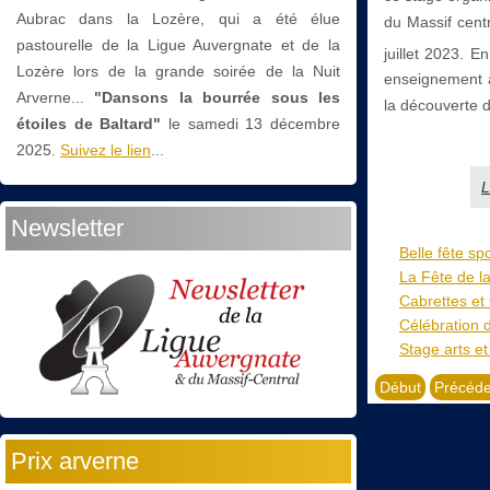
Aubrac dans la Lozère, qui a été élue
du Massif cent
pastourelle de la Ligue Auvergnate et de la
juillet 2023. E
Lozère lors de la grande soirée de la Nuit
enseignement al
Arverne...
"Dansons la bourrée sous les
la découverte d
étoiles de Baltard"
le
samedi 13 décembre
2025.
Suivez le lien
...
L
Newsletter
Belle fête sp
La Fête de l
Cabrettes et 
Célébration 
Stage arts et
Début
Précéde
Prix arverne