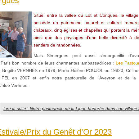
rgues
Situé, entre la vallée du Lot et Conques, le villa
possède un patrimoine naturel et culturel remarq
châteaux, cinq églises et chapelles qui portent la mé
ainsi que des paysages d’une belle diversité à dé
sentiers de randonnées.
Mais Sénergues peut aussi s’enorgueillir d’av
 Paris bon nombre de leurs charmantes ambassadrices :
Les Pastour
 Brigitte VERNHES en 1979, Marie-Hélène POUJOL en 19820, Céli
e FEL en 2007 et enfin notre pastourelle de l’Aveyron et de la L
Chloé Verhnes.
Lire la suite : Notre pastourelle de la Ligue honorée dans son villag
stivale/Prix du Genêt d’Or 2023