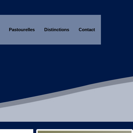
Pastourelles
Distinctions
Contact
Année
Mois
Année
Mois