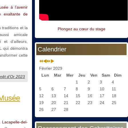
ée à l’avenir
e exaltante de
 traditions et la
Plongez au cœur du stage
ussi amicale
 et d’ailleurs,
Calendrier
EL qui démontra
ransformer cette
Février 2029
Lun
Mar
Mer
Jeu
Ven
Sam
Dim
Genêt d’Or 2023
1
2
3
4
5
6
7
8
9
10
11
12
13
14
15
16
17
18
 Musée
19
20
21
22
23
24
25
26
27
28
Lacapelle-del-