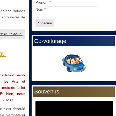
Prénom
*
Nom
*
ser des soirées
 et touristes de
ur le 17 aout !
Co-voiturage
au
stitution Saint-
e, les Arts et
 mois de juillet
Souvenirs
 Et bien, nous
u 2023 !
e s'est déroulé
ue Auvergnate et