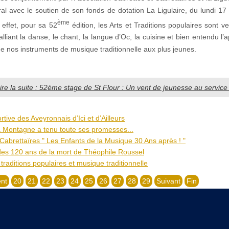
ral avec le soutien de son fonds de dotation La Ligulaire, du lundi 17
ème
n effet, pour sa 52
édition, les Arts et Traditions populaires sont v
liant la danse, le chant, la langue d’Oc, la cuisine et bien entendu l’
e nos instruments de musique traditionnelle aux plus jeunes.
ire la suite : 52ème stage de St Flour : Un vent de jeunesse au service 
ortive des Aveyronnais d’Ici et d’Ailleurs
a Montagne a tenu toute ses promesses...
Cabrettaïres " Les Enfants de la Musique 30 Ans après ! "
des 120 ans de la mort de Théophile Roussel
 traditions populaires et musique traditionnelle
nt
20
21
22
23
24
25
26
27
28
29
Suivant
Fin