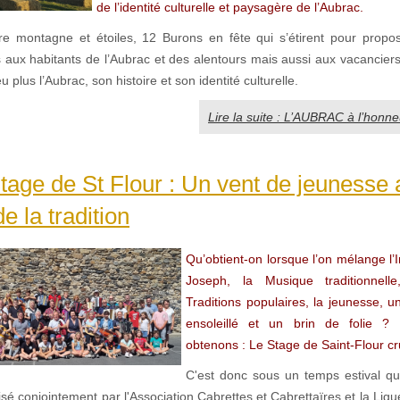
de l’identité culturelle et paysagère de l’Aubrac.
re montagne et étoiles, 12 Burons en fête qui s’étirent pour propo
 aux habitants de l’Aubrac et des alentours mais aussi aux vacanciers
 plus l’Aubrac, son histoire et son identité culturelle.
Lire la suite : L’AUBRAC à l’honne
age de St Flour : Un vent de jeunesse 
e la tradition
Qu’obtient-on lorsque l’on mélange l’In
Joseph, la Musique traditionnell
Traditions populaires, la jeunesse, un
ensoleillé et un brin de folie ?
obtenons : Le Stage de Saint-Flour cr
C'est donc sous un temps estival qu
sé conjointement par l'Association Cabrettes et Cabrettaïres et la Lig