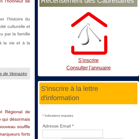
Recensement des Cabrettaïres
en l’honneur de
r l’histoire du
ité culturelle et
u par la famille
 la vie et à la
S'inscrire
Consulter l'annuaire
e de Veinazès
S'inscrire à la lettre
d'information
el Régional de
*
Indications requises
 qui désormais
Adresse Email
*
nouveau souffle
 marqueurs forts