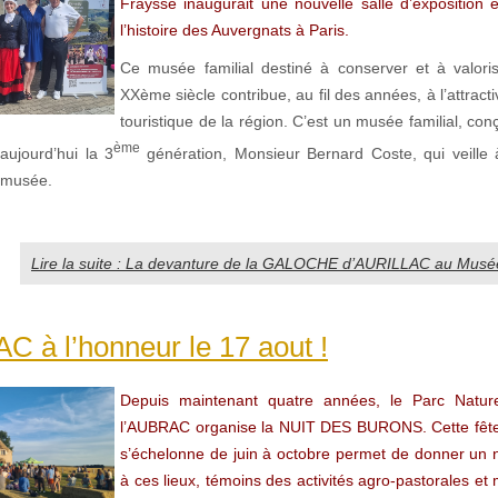
Fraysse inaugurait une nouvelle salle d’exposition 
l’histoire des Auvergnats à Paris.
Ce musée familial destiné à conserver et à valorise
XXème siècle contribue, au fil des années, à l’attractiv
touristique de la région. C’est un musée familial, conç
ème
aujourd’hui la 3
génération, Monsieur Bernard Coste, qui veille à
 musée.
Lire la suite : La devanture de la GALOCHE d’AURILLAC au Musé
 à l’honneur le 17 aout !
Depuis maintenant quatre années, le Parc Natur
l’AUBRAC organise la NUIT DES BURONS. Cette fête
s’échelonne de juin à octobre permet de donner un 
à ces lieux, témoins des activités agro-pastorales et