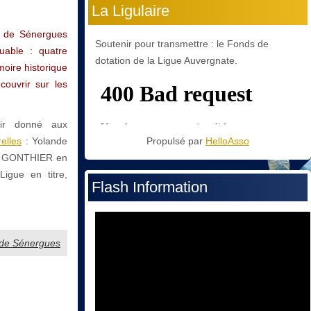
La Ligulaire
ge de Sénergues
Soutenir pour transmettre : le Fonds de
uable : quatre
dotation de la Ligue Auvergnate.
moire historique
couvrir sur les
oir donné aux
elles
: Yolande
Propulsé par
HelloAsso
ne GONTHIER en
igue en titre,
Flash Information
e de Sénergues