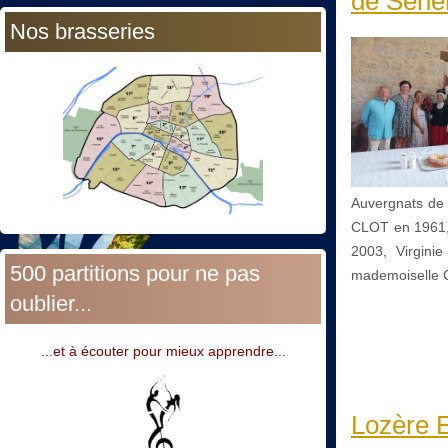
de Séne
Nos brasseries
Auvergnats de
CLOT en 1961,
2003, Virgini
500 partitions pour ne pas
mademoiselle 
oublier...
...et à écouter pour mieux apprendre...
Lozère E