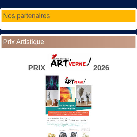
Année
Mois
Année
Mois
Nos partenaires
précédente
précédent
suivante
suivant
Prix Artistique
PRIX
2026