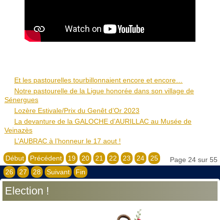
Et les pastourelles tourbillonnaient encore et encore…
Notre pastourelle de la Ligue honorée dans son village de
Sénergues
Lozère Estivale/Prix du Genêt d’Or 2023
La devanture de la GALOCHE d’AURILLAC au Musée de
Veinazès
L’AUBRAC à l’honneur le 17 aout !
Début
Précédent
19
20
21
22
23
24
25
Page 24 sur 55
26
27
28
Suivant
Fin
Election !