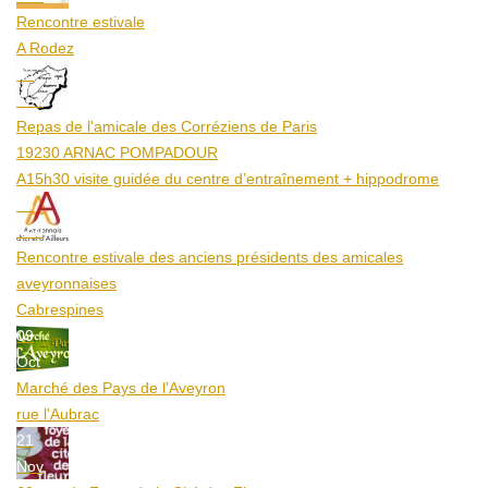
Rencontre estivale
A Rodez
23
Aoû
Repas de l'amicale des Corréziens de Paris
19230 ARNAC POMPADOUR
A15h30 visite guidée du centre d’entraînement + hippodrome
25
Aoû
Rencontre estivale des anciens présidents des amicales
aveyronnaises
Cabrespines
09
Oct
Marché des Pays de l’Aveyron
rue l'Aubrac
21
Nov