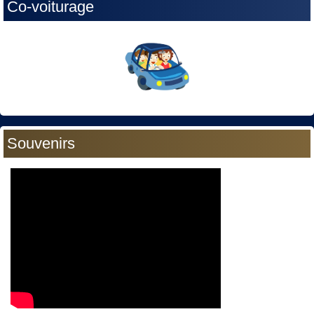
Co-voiturage
Souvenirs