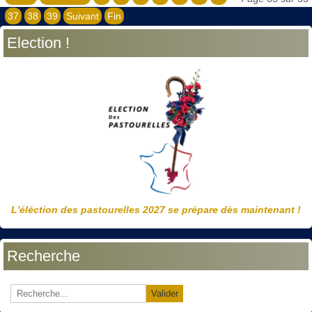
37
38
39
Suivant
Fin
Election !
L'éléction des pastourelles 2027 se prépare dès maintenant !
Recherche
Valider