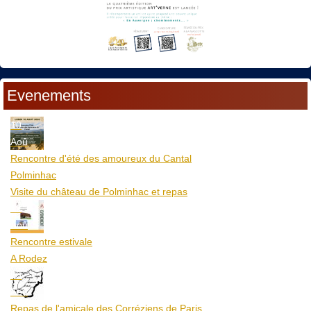
Evenements
10
Aoû
Rencontre d'été des amoureux du Cantal
Polminhac
Visite du château de Polminhac et repas
12
Aoû
Rencontre estivale
A Rodez
23
Aoû
Repas de l'amicale des Corréziens de Paris