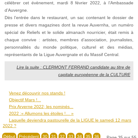
célébrer cet évènement, mardi 8 février 2022, à l’Ambassade
d’Auvergne.
Dès l’entrée dans le restaurant, un sac contenant le dossier de
presse et divers magazines dont la revue Auvernha, un numéro
spécial de Reliefs et le solide almanach nourricier, était remis à
chaque convive : artistes, membres d’association, journalistes,
personnalités du monde politique, culturel et des médias,
représentants de la Ligue Auvergnate et du Massif Central.
Lire la suite : CLERMONT FERRAND candidate au titre de
capitale européenne de la CULTURE
Venez découvrir nos stands !
Objectif Mars !...
Prix Arverne 2022; les nominés...
2022 :« Allumons les étoiles !… »
Laquelle deviendra pastourelle de la LIGUE le samedi 12 mars
2022 ?
Début
Précédent
30
31
32
33
34
35
36
Page 35 sur 55