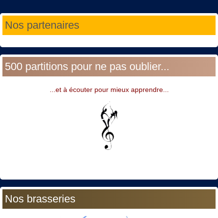
Année
Mois
Année
Mois
Nos partenaires
précédente
précédent
suivante
suivant
500 partitions pour ne pas oublier...
...et à écouter pour mieux apprendre...
Nos brasseries