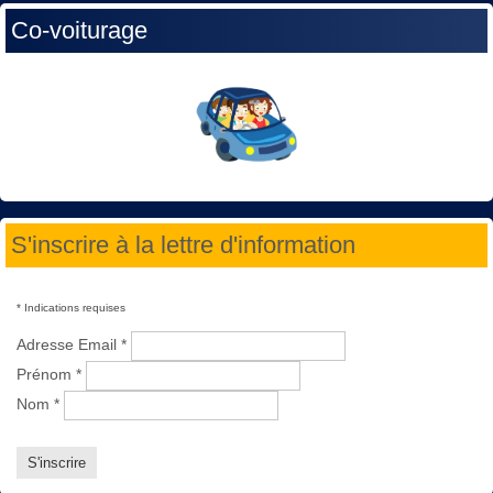
Co-voiturage
S'inscrire à la lettre d'information
*
Indications requises
Adresse Email
*
Prénom
*
Nom
*