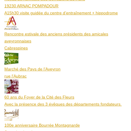
19230 ARNAC POMPADOUR
A15h30 visite guidée du centre d’entraînement + hippodrome
25
Aoû
Rencontre estivale des anciens présidents des amicales
aveyronnaises
Cabrespines
09
Oct
Marché des Pays de l’Aveyron
rue l'Aubrac
21
Nov
60 ans du Foyer de la Cité des Fleurs
Avec la présence des 3 évêques des départements fondateurs.
20
Mar
100e anniversaire Bourrée Montagnarde